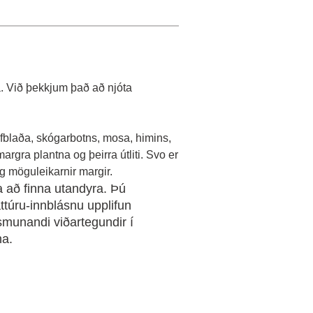
 á. Við þekkjum það að njóta
aufblaða, skógarbotns, mosa, himins,
rgra plantna og þeirra útliti. Svo er
og möguleikarnir margir.
ka að finna utandyra. Þú
áttúru-innblásnu upplifun
munandi viðartegundir í
na.