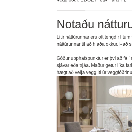
Notaðu nátturu
Litir náttúrunnar eru oft tengdir lit
náttúrunnar til að hlaða okkur. Það s
Góður upphafspunktur er því að fá í 
sjávar eða trjáa. Maður getur líka fa
hægt að velja veggliti úr veggfóðrinu