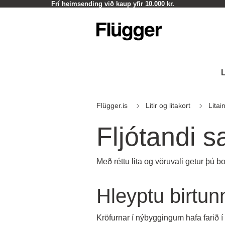
Frí heimsending við kaup yfir 10.000 kr.
L
Flügger.is
Litir og litakort
Litai
Fljótandi s
Með réttu lita og vöruvali getur þú bo
Hleyptu birtunn
Kröfurnar í nýbyggingum hafa farið í 