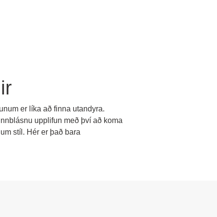
ir
nunum er líka að finna utandyra.
u-innblásnu upplifun með því að koma
um stíl. Hér er það bara