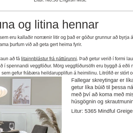
na og litina hennar
um sem eru kallaðir norrænir litir og það er góður grunnur að byrja
ama þurfum við að geta gert heima fyrir.
raun að fá
litainnblástur frá náttúrunni
. Það getur verið í formi l
rið í spennandi veggfóður. Mörg veggfóðursöfn eru byggð á eðli ma
 sem gefur frábæra heildarupplifun á heimilinu. Litrófið er stórt 
Fallegar skreytingar er lí
getur líka búið til þessa n
með því að koma með mis
húsgögnin og skrautmuni
Litur: 5365 Mindful Greige