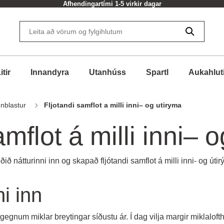
Afhendingartími 1-5 virkir dagar
itir
Innandyra
Utanhúss
Spartl
Aukahlut
nnblastur
Fljotandi samflot a milli inni– og utiryma
amflot á milli inni– 
ðið nátturinni inn og skapað fljótandi samflot á milli inni- og úti
i inn
gegnum miklar breytingar síðustu ár. Í dag vilja margir miklaloft