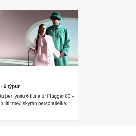
r - 6 týpur
u þér fyrstu 6 litina úr Flügger 80 –
gir litir með skýran persónuleika.