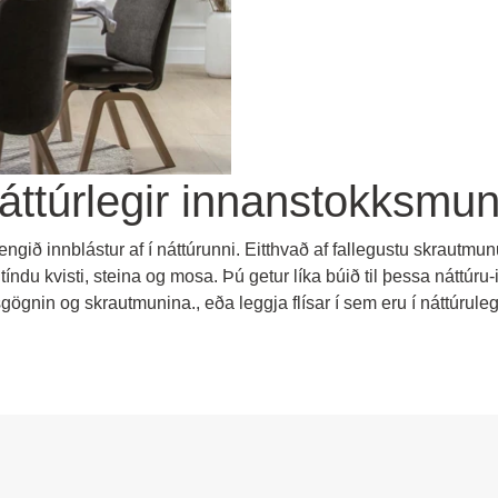
ttúrlegir innanstokksmun
fengið innblástur af í náttúrunni. Eitthvað af fallegustu skrautmu
índu kvisti, steina og mosa. Þú getur líka búið til þessa náttúr
gnin og skrautmunina., eða leggja flísar í sem eru í náttúruleg