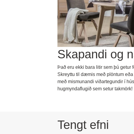
Skapandi og ná
Það eru ekki bara litir sem þú getur 
Skreyttu til dæmis með plöntum eða t
með mismunandi viðartegundir í húsgö
hugmyndaflugið sem setur takmörk!
Tengt efni