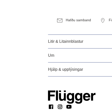
Hafðu samband
F
Litir & Litainnblastur
Um
Hjálp & upplýsingar