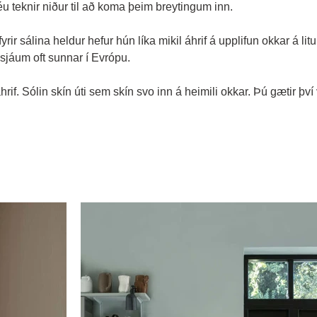
u teknir niður til að koma þeim breytingum inn.
fyrir sálina heldur hefur hún líka mikil áhrif á upplifun okkar á l
sjáum oft sunnar í Evrópu.
áhrif. Sólin skín úti sem skín svo inn á heimili okkar. Þú gætir þ