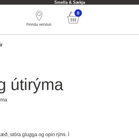
Smella & Sækja
0
Finndu verslun
ir
og útirýma
rýma
hæð, stóra glugga og opin rými. Í