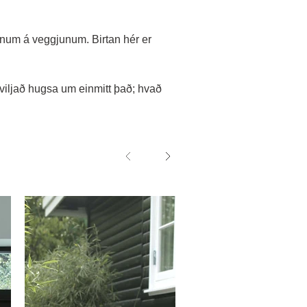
itunum á veggjunum. Birtan hér er
ví viljað hugsa um einmitt það; hvað