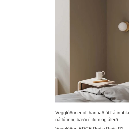
Veggfóður er oft hannað út frá innblæ
náttúrinni, bæði í litum og áferð.
Veggfóður: EDGE Pretty Paris P2