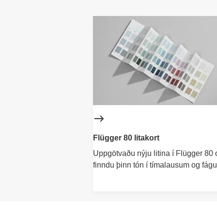
Flügger 80 litakort
Uppgötvaðu nýju litina í Flügger 80 
finndu þinn tón í tímalausum og fá
litaskala.