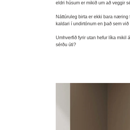
eldri húsum er mikið um að veggir sé
Náttúruleg birta er ekki bara næring 
kaldari í undirtónum en það sem við 
Umhverfið fyrir utan hefur líka mikil 
sérðu úti?