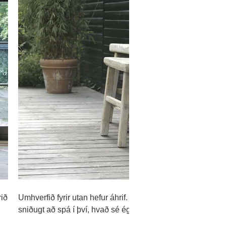
rið
Umhverfið fyrir utan hefur áhrif. Það gæti því verið
Oft er
sniðugt að spá í því, hvað sé ég hér fyrir utan?
Skreyt
stein