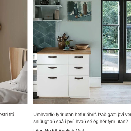
stri frá
Umhverfið fyrir utan hefur áhrif. Það gæti því ve
sniðugt að spá í því, hvað sé ég hér fyrir utan?
Litur: No.58 English Mist.