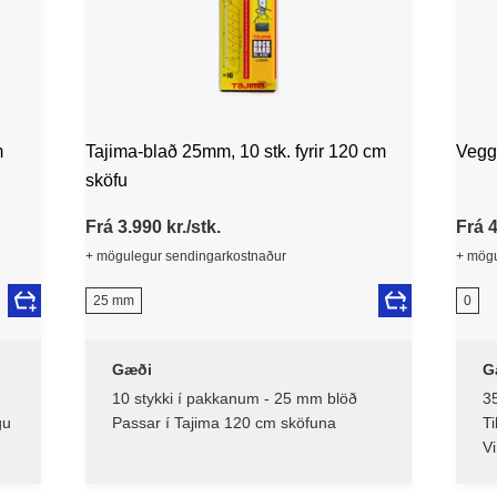
m
Tajima-blað 25mm, 10 stk. fyrir 120 cm
Veggf
sköfu
Frá 3.990 kr./stk.
Frá 4
+ mögulegur sendingarkostnaður
+ mögu
25 mm
0
Gæði
G
10 stykki í pakkanum - 25 mm blöð
35
gu
Passar í Tajima 120 cm sköfuna
Ti
d
V