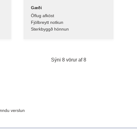
Gæði
Öflug afköst
Fjölbreytt notkun
Sterkbyggð hönnun
Sýni 8 vörur af 8
inndu verslun