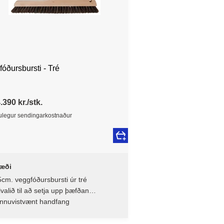
óðursbursti - Tré
.390 kr./stk.
legur sendingarkostnaður
æði
cm. veggfóðursbursti úr tré
lvalið til að setja upp þæfðan
úk/vefnað eða veggfóður
innuvistvænt handfang