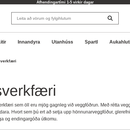
Afhendingartími 1-5 virkir dagar
itir
Innandyra
Utanhúss
Spartl
Aukahlut
verkfæri
verkfæri
 verkfæri sem öll eru mjög gagnleg við veggfóðrun. Með rétta veg
ra. Hvort sem þú ert að setja upp hönnunarveggfóður, glerefni e
lega og endingargóða útkomu.