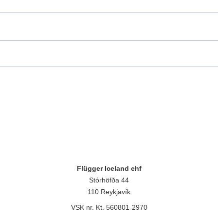
Flügger Iceland ehf
Stórhöfða 44
110 Reykjavík
VSK nr. Kt. 560801-2970