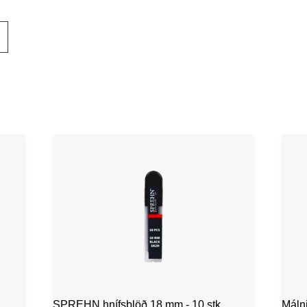
SPREHN hnífsblöð 18 mm - 10 stk
Máln