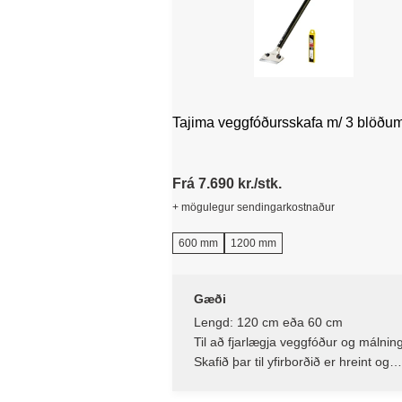
Tajima veggfóðursskafa m/ 3 blöðu
Frá 7.690 kr./stk.
+ mögulegur sendingarkostnaður
600 mm
1200 mm
Gæði
Lengd: 120 cm eða 60 cm
Til að fjarlægja veggfóður og málnin
Skafið þar til yfirborðið er hreint og
slétt.