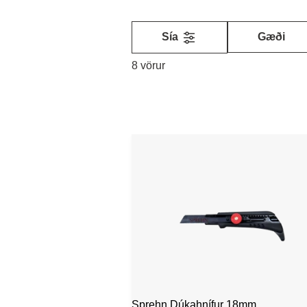
Sía
Gæði
8 vörur
Sprehn Dúkahnífur 18mm