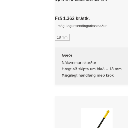
Frá 1.362 kr./stk.
+ mögulegur sendingarkostnaður
18 mm
Gæði
Nákvæmur skurður
Hægt að skipta um blað – 18 mm
áfyllingarblöð
Þægilegt handfang með krók