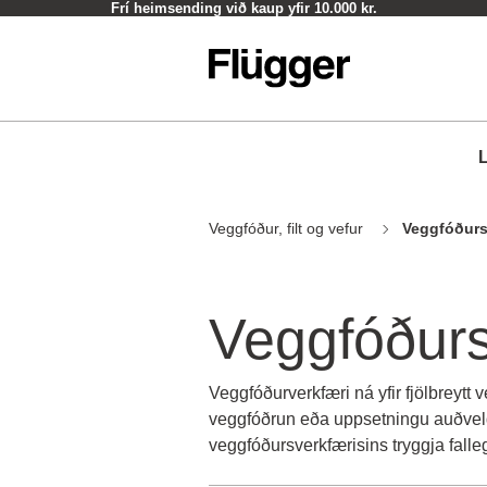
Frí heimsending við kaup yfir 10.000 kr.
L
Veggfóður, filt og vefur
Veggfóðurs
Veggfóðurs
Veggfóðurverkfæri ná yfir fjölbreytt
veggfóðrun eða uppsetningu auðvelda
veggfóðursverkfærisins tryggja fal