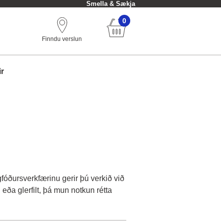
Smella & Sækja
0
Finndu verslun
ir
gfóðursverkfærinu gerir þú verkið við
ða glerfilt, þá mun notkun rétta