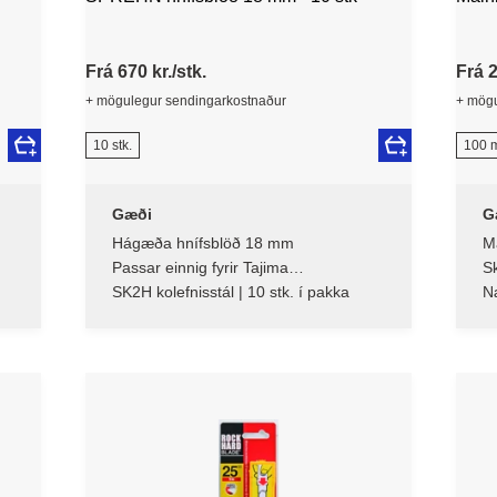
Frá 670 kr./stk.
Frá 2
+ mögulegur sendingarkostnaður
+ mögu
10 stk.
100 
Gæði
G
Hágæða hnífsblöð 18 mm
M
Passar einnig fyrir Tajima
Sk
veggfóðursköfuna (60mm)
SK2H kolefnisstál | 10 stk. í pakka
N