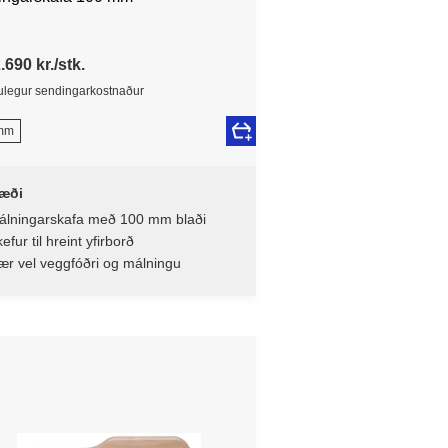
.690 kr./stk.
legur sendingarkostnaður
mm
æði
álningarskafa með 100 mm blaði
efur til hreint yfirborð
ær vel veggfóðri og málningu