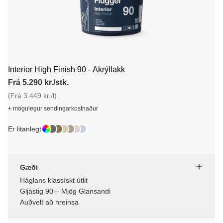
Interior High Finish 90 - Akrýllakk
Frá 5.290 kr./stk.
(Frá 3.449 kr./l)
+ mögulegur sendingarkostnaður
Er litanlegt
Gæði
Háglans klassískt útlit
Gljástig 90 – Mjög Glansandi
Auðvelt að hreinsa