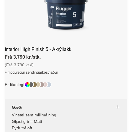
Interior High Finish 5 - Akrýllakk
Frá 3.790 kr./stk.
(Frá 3.790 kr./l)
+ mögulegur sendingarkostnaður
Er litanlegt
Gæði
Vinsæl sem millimálning
Gljástig 5 – Matt
Fyrir tréloft