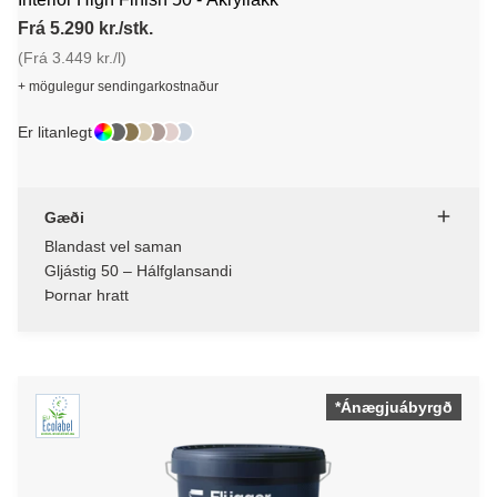
Frá 5.290 kr./stk.
(Frá 3.449 kr./l)
+ mögulegur sendingarkostnaður
Er litanlegt
Gæði
Blandast vel saman
Gljástig 50 – Hálfglansandi
Þornar hratt
*Ánægjuábyrgð