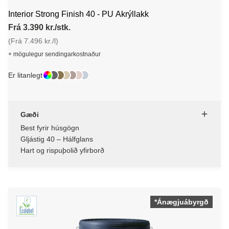
Interior Strong Finish 40 - PU Akrýllakk
Frá 3.390 kr./stk.
(Frá 7.496 kr./l)
+ mögulegur sendingarkostnaður
Er litanlegt
Gæði
Best fyrir húsgögn
Gljástig 40 – Hálfglans
Hart og rispuþolið yfirborð
*Ánægjuábyrgð