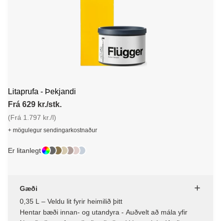
Litaprufa - Þekjandi
Frá 629 kr./stk.
(Frá 1.797 kr./l)
+ mögulegur sendingarkostnaður
Er litanlegt
Gæði
0,35 L – Veldu lit fyrir heimilið þitt
Hentar bæði innan- og utandyra - Auðvelt að mála yfir