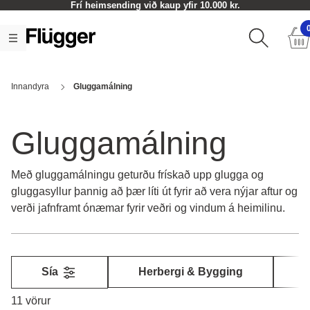
Frí heimsending við kaup yfir 10.000 kr.
Innandyra
Gluggamálning
Gluggamálning
Með gluggamálningu geturðu frískað upp glugga og
gluggasyllur þannig að þær líti út fyrir að vera nýjar aftur og
verði jafnframt ónæmar fyrir veðri og vindum á heimilinu.
Sía
Herbergi & Bygging
G
11 vörur