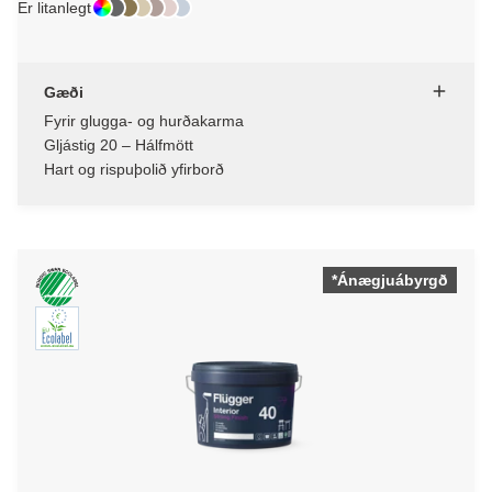
Er litanlegt
Gæði
Fyrir glugga- og hurðakarma
Gljástig 20 – Hálfmött
Hart og rispuþolið yfirborð
*Ánægjuábyrgð