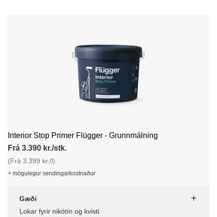
Interior Stop Primer Flügger - Grunnmálning
Frá 3.390 kr./stk.
(Frá 3.399 kr./l)
+ mögulegur sendingarkostnaður
Gæði
Lokar fyrir nikótín og kvisti