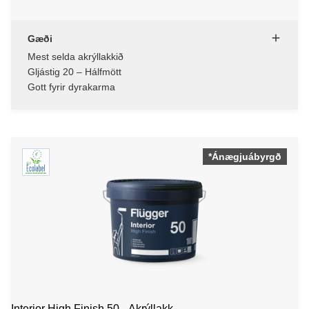
Gæði
Mest selda akrýllakkið
Gljástig 20 – Hálfmött
Gott fyrir dyrakarma
*Ánægjuábyrgð
Interior High Finish 50 - Akrýllakk