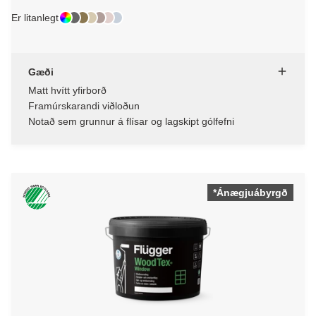
Er litanlegt
Gæði
Matt hvítt yfirborð
Framúrskarandi viðloðun
Notað sem grunnur á flísar og lagskipt gólfefni
*Ánægjuábyrgð