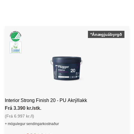
*Ánægjuábyrgð
Interior Strong Finish 20 - PU Akrýllakk
Frá 3.390 kr./stk.
(Frá 6.997 kr./l)
+ mögulegur sendingarkostnaður