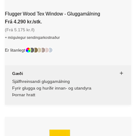
Flugger Wood Tex Window - Gluggamálning
Frá 4.290 kr./stk.
(Frá 5.175 kr./l)
+ mögulegur sendingarkostnaður
Er litanlegt
Gæði
Sjálfhreinsandi gluggamálning
Fyrir glugga og hurðir innan- og utandyra
Þornar hratt