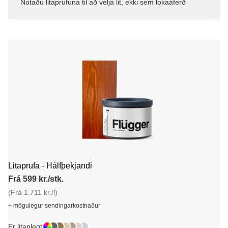
Notaðu litaprufuna til að velja lit, ekki sem lokaáferð
Litaprufa - Hálfþekjandi
Frá 599 kr./stk.
(Frá 1.711 kr./l)
+ mögulegur sendingarkostnaður
Er litanlegt