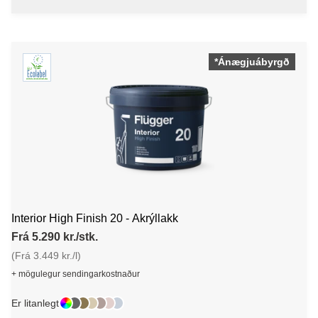
*Ánægjuábyrgð
Interior High Finish 20 - Akrýllakk
Frá 5.290 kr./stk.
(Frá 3.449 kr./l)
+ mögulegur sendingarkostnaður
Er litanlegt