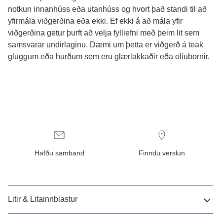
notkun innanhúss eða utanhúss og hvort það standi til að
yfirmála viðgerðina eða ekki. Ef ekki á að mála yfir
viðgerðina getur þurft að velja fylliefni með þeim lit sem
samsvarar undirlaginu. Dæmi um þetta er viðgerð á teak
gluggum eða hurðum sem eru glærlakkaðir eða olíubornir.
Hafðu samband
Finndu verslun
Litir & Litainnblastur