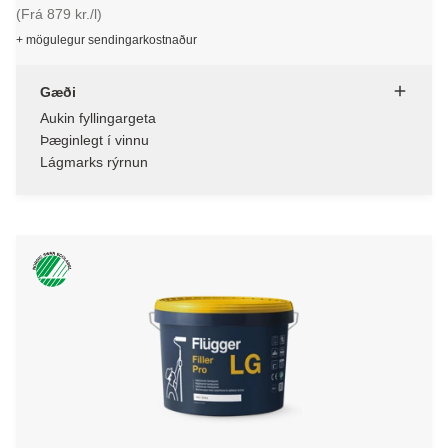
(Frá 879 kr./l)
+ mögulegur sendingarkostnaður
Gæði
Aukin fyllingargeta
Þæginlegt í vinnu
Lágmarks rýrnun