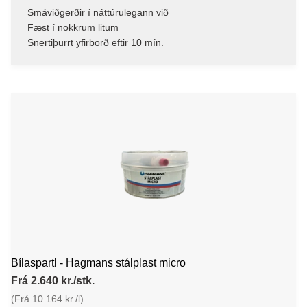
Smáviðgerðir í náttúrulegann við
Fæst í nokkrum litum
Snertiþurrt yfirborð eftir 10 mín.
Bílaspartl - Hagmans stálplast micro
Frá 2.640 kr./stk.
(Frá 10.164 kr./l)