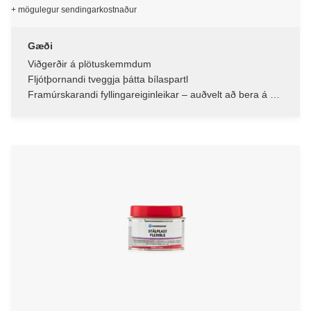
+ mögulegur sendingarkostnaður
Gæði
Viðgerðir á plötuskemmdum
Fljótþornandi tveggja þátta bílaspartl
Framúrskarandi fyllingareiginleikar – auðvelt að bera á og
slípa