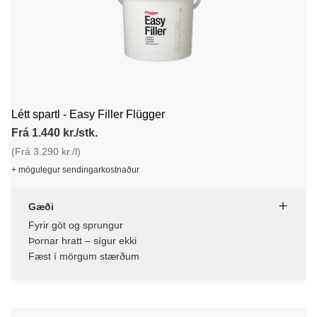
Létt spartl - Easy Filler Flügger
Frá 1.440 kr./stk.
(Frá 3.290 kr./l)
+ mögulegur sendingarkostnaður
Gæði
Fyrir göt og sprungur
Þornar hratt – sígur ekki
Fæst í mörgum stærðum