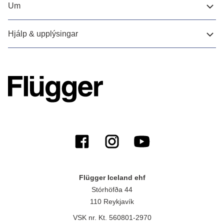
Um
Hjálp & upplýsingar
Flügger Iceland ehf
Stórhöfða 44
110 Reykjavík
VSK nr. Kt. 560801-2970