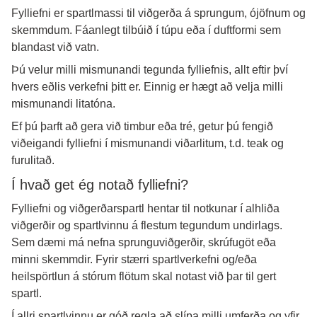
Fylliefni er spartlmassi til viðgerða á sprungum, ójöfnum og
skemmdum. Fáanlegt tilbúið í túpu eða í duftformi sem
blandast við vatn.
Þú velur milli mismunandi tegunda fylliefnis, allt eftir því
hvers eðlis verkefni þitt er. Einnig er hægt að velja milli
mismunandi litatóna.
Ef þú þarft að gera við timbur eða tré, getur þú fengið
viðeigandi fylliefni í mismunandi viðarlitum, t.d. teak og
furulitað.
Í hvað get ég notað fylliefni?
Fylliefni og viðgerðarspartl hentar til notkunar í alhliða
viðgerðir og spartlvinnu á flestum tegundum undirlags.
Sem dæmi má nefna sprunguviðgerðir, skrúfugöt eða
minni skemmdir. Fyrir stærri spartlverkefni og/eða
heilspörtlun á stórum flötum skal notast við þar til gert
spartl.
Í allri spartlvinnu er góð regla að slípa milli umferða og yfir