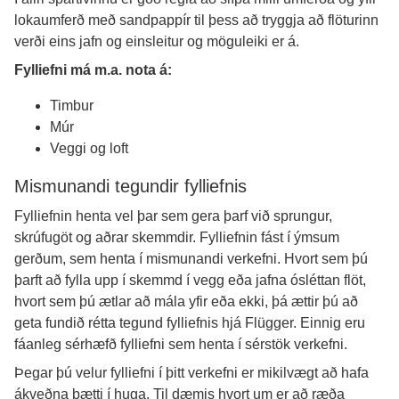
lokaumferð með sandpappír til þess að tryggja að flöturinn
verði eins jafn og einsleitur og möguleiki er á.
Fylliefni má m.a. nota á:
Timbur
Múr
Veggi og loft
Mismunandi tegundir fylliefnis
Fylliefnin henta vel þar sem gera þarf við sprungur,
skrúfugöt og aðrar skemmdir. Fylliefnin fást í ýmsum
gerðum, sem henta í mismunandi verkefni. Hvort sem þú
þarft að fylla upp í skemmd í vegg eða jafna ósléttan flöt,
hvort sem þú ætlar að mála yfir eða ekki, þá ættir þú að
geta fundið rétta tegund fylliefnis hjá Flügger. Einnig eru
fáanleg sérhæfð fylliefni sem henta í sérstök verkefni.
Þegar þú velur fylliefni í þitt verkefni er mikilvægt að hafa
ákveðna þætti í huga. Til dæmis hvort um er að ræða