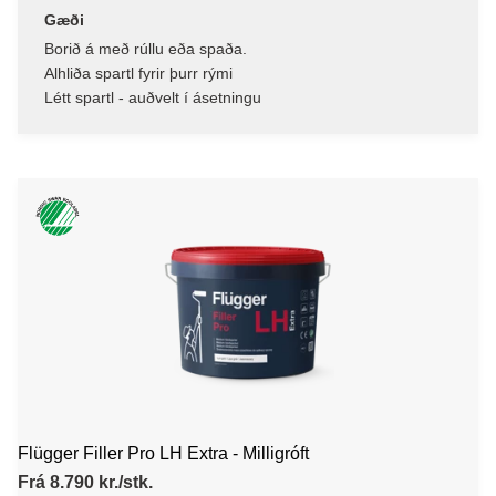
Gæði
Borið á með rúllu eða spaða.
Alhliða spartl fyrir þurr rými
Létt spartl - auðvelt í ásetningu
Flügger Filler Pro LH Extra - Milligróft
Frá 8.790 kr./stk.