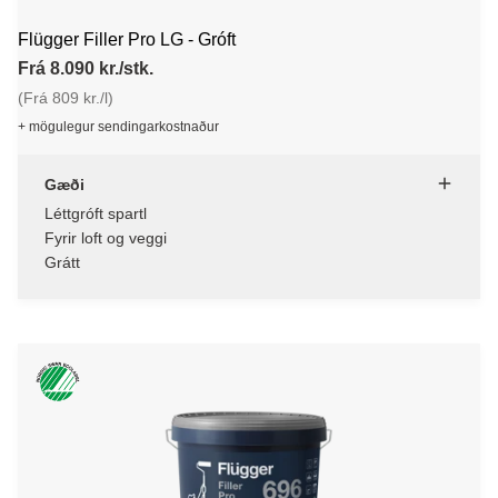
Flügger Filler Pro LG - Gróft
Frá 8.090 kr./stk.
(Frá 809 kr./l)
+ mögulegur sendingarkostnaður
Gæði
Léttgróft spartl
Fyrir loft og veggi
Grátt