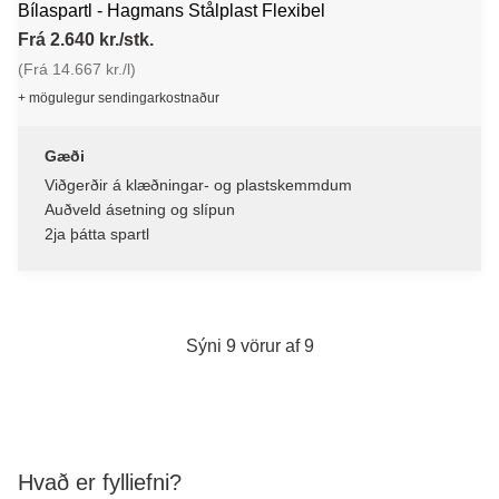
Bílaspartl - Hagmans Stålplast Flexibel
Frá 2.640 kr./stk.
(Frá 14.667 kr./l)
+ mögulegur sendingarkostnaður
Gæði
Viðgerðir á klæðningar- og plastskemmdum
Auðveld ásetning og slípun
2ja þátta spartl
Sýni 9 vörur af 9
Hvað er fylliefni?