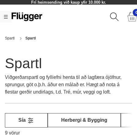
.000 kr.
Afhendingartími 1-5 virkir d
Spartl
Spartl
Spartl
Viðgerðarspartl og fylliefni henta til að lagfæra ójöfnur,
sprungur, göt o.þ.h. áður en málað er. Hægt að nota á
flestar gerðir undirlags, t.d. Tré, múr, veggi og loft.
Sía
Herbergi & Bygging
Y
9 vörur