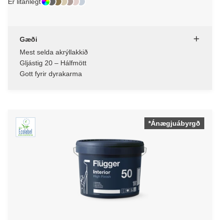
Er litanlegt
Gæði
Mest selda akrýllakkið
Gljástig 20 – Hálfmött
Gott fyrir dyrakarma
*Ánægjuábyrgð