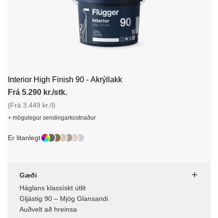
Interior High Finish 90 - Akrýllakk
Frá 5.290 kr./stk.
(Frá 3.449 kr./l)
+ mögulegur sendingarkostnaður
Er litanlegt
Gæði
Háglans klassískt útlit
Gljástig 90 – Mjög Glansandi
Auðvelt að hreinsa