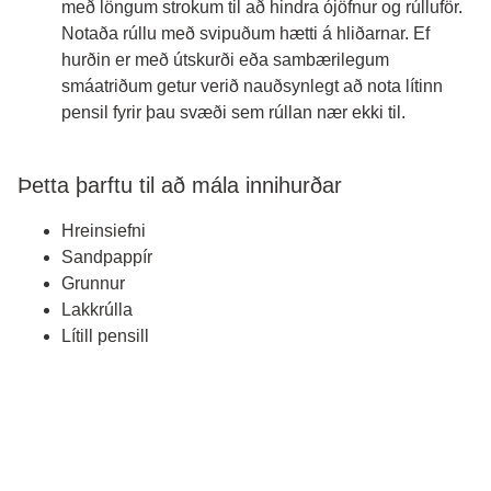
með löngum strokum til að hindra ójöfnur og rúlluför.
Notaða rúllu með svipuðum hætti á hliðarnar. Ef
hurðin er með útskurði eða sambærilegum
smáatriðum getur verið nauðsynlegt að nota lítinn
pensil fyrir þau svæði sem rúllan nær ekki til.
Þetta þarftu til að mála innihurðar
Hreinsiefni
Sandpappír
Grunnur
Lakkrúlla
Lítill pensill