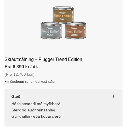
Skrautmálning – Flügger Trend Edition
Frá 6.390 kr./stk.
(Frá 12.780 kr./l)
+ mögulegur sendingarkostnaður
Gæði
Hálfglansandi málmyfirborð
Sterk og auðhreinsanleg
Gull-, silfur- eða koparáferð