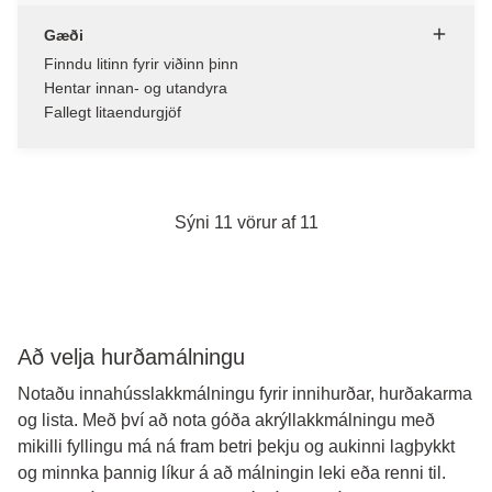
Gæði
Finndu litinn fyrir viðinn þinn
Hentar innan- og utandyra
Fallegt litaendurgjöf
Sýni 11 vörur af 11
Að velja hurðamálningu
Notaðu innahússlakkmálningu fyrir innihurðar, hurðakarma
og lista. Með því að nota góða akrýllakkmálningu með
mikilli fyllingu má ná fram betri þekju og aukinni lagþykkt
og minnka þannig líkur á að málningin leki eða renni til.