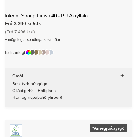
Interior Strong Finish 40 - PU Akrýllakk
Frá 3.390 kr./stk.
(Frá 7.496 kr./l)
+ mögulegur sendingarkostnaður
Er litanlegt
Gæði
Best fyrir húsgögn
Gljástig 40 – Hálfglans
Hart og rispuþolið yfirborð
*Ánægjuábyrgð