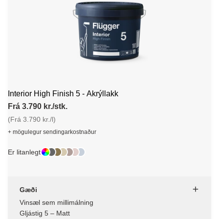
Interior High Finish 5 - Akrýllakk
Frá 3.790 kr./stk.
(Frá 3.790 kr./l)
+ mögulegur sendingarkostnaður
Er litanlegt
Gæði
Vinsæl sem millimálning
Gljástig 5 – Matt