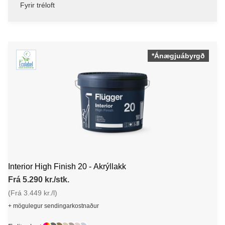
Fyrir tréloft
*Ánægjuábyrgð
Interior High Finish 20 - Akrýllakk
Frá 5.290 kr./stk.
(Frá 3.449 kr./l)
+ mögulegur sendingarkostnaður