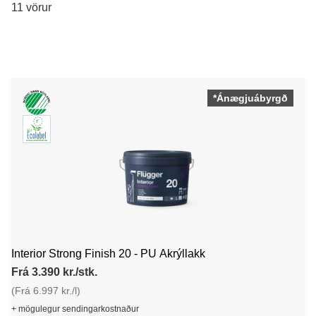
11 vörur
*Ánægjuábyrgð
Interior Strong Finish 20 - PU Akrýllakk
Frá 3.390 kr./stk.
(Frá 6.997 kr./l)
+ mögulegur sendingarkostnaður