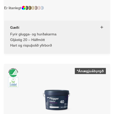
Er litanlegt
Gæði
Fyrir glugga- og hurðakarma
Gljástig 20 – Hálfmött
Hart og rispuþolið yfirborð
*Ánægjuábyrgð