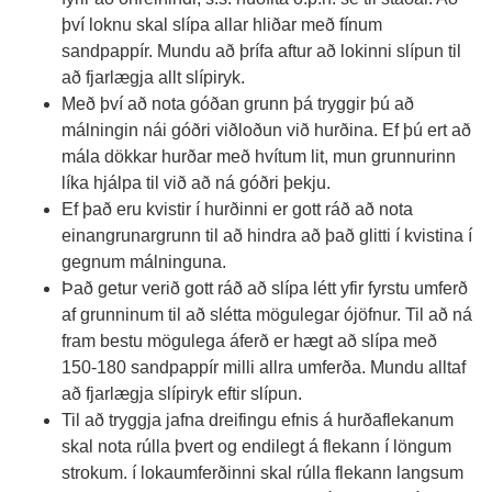
því loknu skal slípa allar hliðar með fínum
sandpappír. Mundu að þrífa aftur að lokinni slípun til
að fjarlægja allt slípiryk.
Með því að nota góðan grunn þá tryggir þú að
málningin nái góðri viðloðun við hurðina. Ef þú ert að
mála dökkar hurðar með hvítum lit, mun grunnurinn
líka hjálpa til við að ná góðri þekju.
Ef það eru kvistir í hurðinni er gott ráð að nota
einangrunargrunn til að hindra að það glitti í kvistina í
gegnum málninguna.
Það getur verið gott ráð að slípa létt yfir fyrstu umferð
af grunninum til að slétta mögulegar ójöfnur. Til að ná
fram bestu mögulega áferð er hægt að slípa með
150-180 sandpappír milli allra umferða. Mundu alltaf
að fjarlægja slípiryk eftir slípun.
Til að tryggja jafna dreifingu efnis á hurðaflekanum
skal nota rúlla þvert og endilegt á flekann í löngum
strokum. í lokaumferðinni skal rúlla flekann langsum