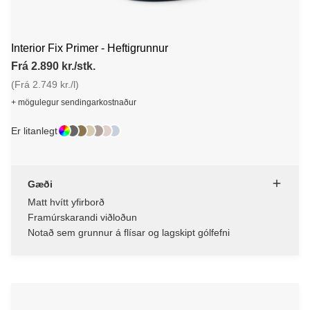
Interior Fix Primer - Heftigrunnur
Frá 2.890 kr./stk.
(Frá 2.749 kr./l)
+ mögulegur sendingarkostnaður
Er litanlegt
Gæði
Matt hvítt yfirborð
Framúrskarandi viðloðun
Notað sem grunnur á flísar og lagskipt gólfefni