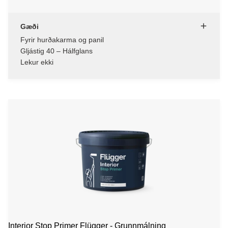
Gæði
Fyrir hurðakarma og panil
Gljástig 40 – Hálfglans
Lekur ekki
Interior Stop Primer Flügger - Grunnmálning