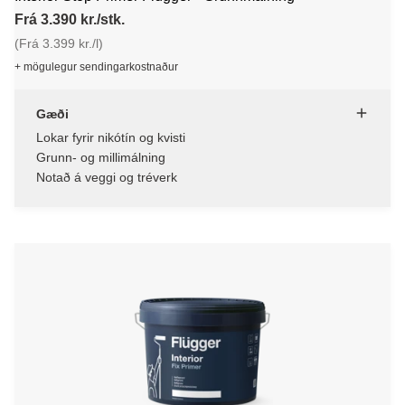
Frá 3.390 kr./stk.
(Frá 3.399 kr./l)
+ mögulegur sendingarkostnaður
Gæði
Lokar fyrir nikótín og kvisti
Grunn- og millimálning
Notað á veggi og tréverk