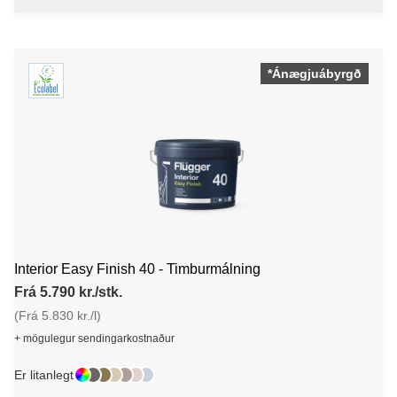
*Ánægjuábyrgð
Interior Easy Finish 40 - Timburmálning
Frá 5.790 kr./stk.
(Frá 5.830 kr./l)
+ mögulegur sendingarkostnaður
Er litanlegt