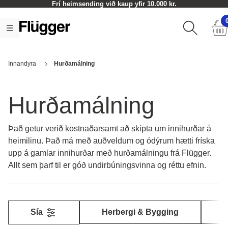
Afhendingartími 1-5 virkir dagar
Innandyra
Hurðamálning
Hurðamálning
Það getur verið kostnaðarsamt að skipta um innihurðar á
heimilinu. Það má með auðveldum og ódýrum hætti fríska
upp á gamlar innihurðar með hurðamálningu frá Flügger.
Allt sem þarf til er góð undirbúningsvinna og réttu efnin.
Sía
Herbergi & Bygging
G