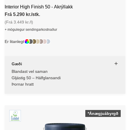
Interior High Finish 50 - Akrýllakk
Frá 5.290 kr./stk.
(Frá 3.449 kr./l)
+ mögulegur sendingarkostnaður
Er litanlegt
Gæði
Blandast vel saman
Gljástig 50 – Hálfglansandi
Þornar hratt
*Ánægjuábyrgð