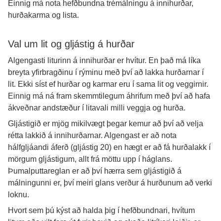
Einnig má nota hefðbundna trémálningu á innihurðar,
hurðakarma og lista.
Val um lit og gljástig á hurðar
Algengasti liturinn á innihurðar er hvítur. En það má líka
breyta yfirbragðinu í rýminu með því að lakka hurðarnar í
lit. Ekki síst ef hurðar og karmar eru í sama lit og veggirnir.
Einnig má ná fram skemmtilegum áhrifum með því að hafa
ákveðnar andstæður í litavali milli veggja og hurða.
Gljástigið er mjög mikilvægt þegar kemur að því að velja
rétta lakkið á innihurðarnar. Algengast er að nota
hálfgljáandi áferð (gljástig 20) en hægt er að fá hurðalakk í
mörgum gljástigum, allt frá möttu upp í háglans.
Þumalputtareglan er að því hærra sem gljástigið á
málningunni er, því meiri glans verður á hurðunum að verki
loknu.
Hvort sem þú kýst að halda þig í hefðbundnari, hvítum