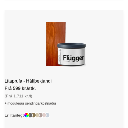
Litaprufa - Hálfþekjandi
Frá 599 kr./stk.
(Frá 1.711 kr./l)
+ mögulegur sendingarkostnaður
Er litanlegt