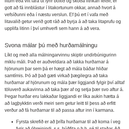
litum eða vilt fara út fyrir boxið og skoða litríkari leiðir, er
gott að fá innblástur í litakortunum okkar, annað hvort á
vefsíðunni eða í næstu verslun. Ef þú ert í vafa með
litavalið getur verið gott ráð að byrja á að taka litaprufu og
upplifa litinn í því umhverfi sem hann á að vera.
Svona málar þú með hurðamálningu
Líkt og með alla málningarvinnu skiptir undirbúnigurinn
miklu máli. Það er auðveldara að lakka hurðarnar á
hjörunum þar sem þá er hægt að mála báðar hliðar
samtímis. Þó að það gæti virkað þægilegra að taka
hurðarnar af hjörunum og mála þær liggjandi fylgir því alltaf
töluverð aukavinna að taka þær af og setja þær svo aftur á.
Þegar hurðar eru lakkaðar liggjandi er líka aukin hætta á
að lagþykktin verði meiri sem getur leitt til þess að erfitt
verður að fá hurðarnar til að passa aftur inn í karmana.
Fyrsta skrefið er að þrífa hurðarnar til að koma í veg
fyrir að óhreinindi, s.s. húðfita o.þ.h. sé til staðar. Að