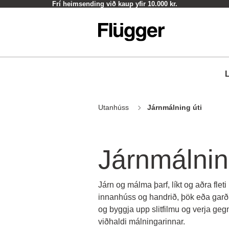
Frí heimsending við kaup yfir 10.000 kr.
L
Utanhúss
Járnmálning úti
Járnmálnin
Járn og málma þarf, líkt og aðra fle
innanhúss og handrið, þök eða garðhú
og byggja upp slitfilmu og verja ge
viðhaldi málningarinnar.