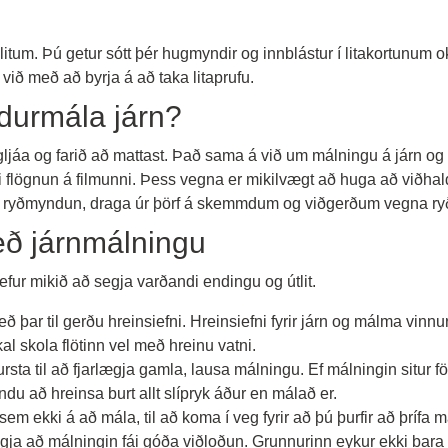
itum. Þú getur sótt þér hugmyndir og innblástur í litakortunum o
við með að byrja á að taka litaprufu.
durmála járn?
jáa og farið að mattast. Það sama á við um málningu á járn og 
i flögnun á filmunni. Þess vegna er mikilvægt að huga að viðha
ryðmyndun, draga úr þörf á skemmdum og viðgerðum vegna ryðs 
ð járnmálningu
efur mikið að segja varðandi endingu og útlit.
með þar til gerðu hreinsiefni. Hreinsiefni fyrir járn og málma vinn
al skola flötinn vel með hreinu vatni.
rsta til að fjarlægja gamla, lausa málningu. Ef málningin situ
du að hreinsa burt allt slípryk áður en málað er.
m ekki á að mála, til að koma í veg fyrir að þú þurfir að þrífa m
yggja að málningin fái góða viðloðun. Grunnurinn eykur ekki bara 