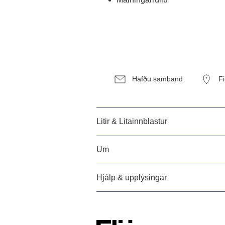
Hafðu samband
F
Litir & Litainnblastur
Um
Hjálp & upplýsingar