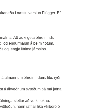
kkar eða í næstu verslun Flügger. Ef
málma. Að auki geta óhreinindi,
ldi og endurmálun á þeim flötum.
og lengja líftíma járnsins.
ur á almennum óhreinindum, fitu, ryði
r föst á ákveðnum svæðum þá má jafna
álningarslettur að verki loknu.
viðloðun, hann jafnar líka yfirborðið