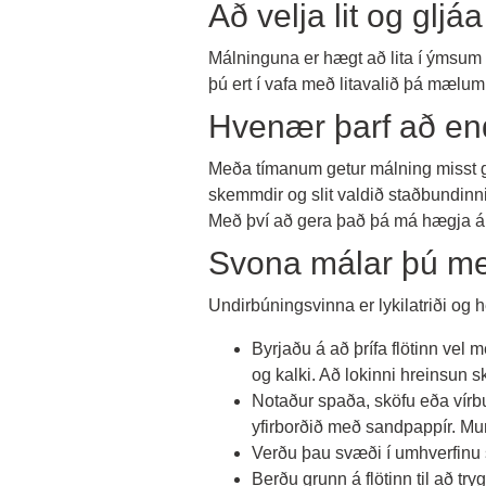
Að velja lit og gljáa
Málninguna er hægt að lita í ýmsum l
þú ert í vafa með litavalið þá mælum 
Hvenær þarf að en
Meða tímanum getur málning misst gl
skemmdir og slit valdið staðbundinn
Með því að gera það þá má hægja á 
Svona málar þú me
Undirbúningsvinna er lykilatriði og h
Byrjaðu á að þrífa flötinn vel 
og kalki. Að lokinni hreinsun sk
Notaður spaða, sköfu eða vírbu
yfirborðið með sandpappír. Mun
Verðu þau svæði í umhverfinu se
Berðu grunn á flötinn til að tr