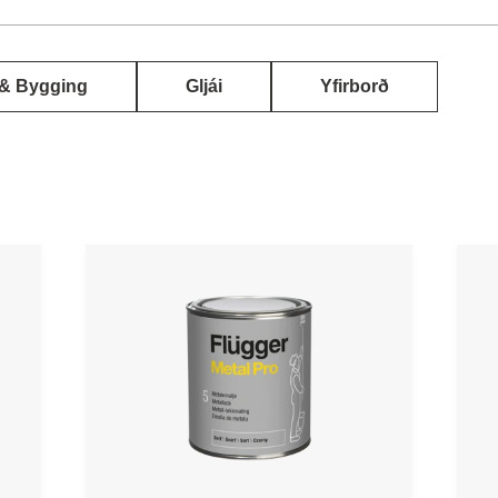
 & Bygging
Gljái
Yfirborð