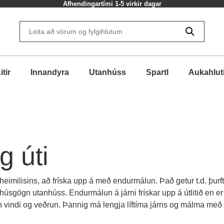
Afhendingartími 1-5 virkir dagar
itir
Innandyra
Utanhúss
Spartl
Aukahlut
g úti
ti heimilisins, að fríska upp á með endurmálun. Það getur t.d. þu
sgögn utanhúss. Endurmálun á járni frískar upp á útlitið en er 
gn vindi og veðrun. Þannig má lengja líftíma járns og málma me