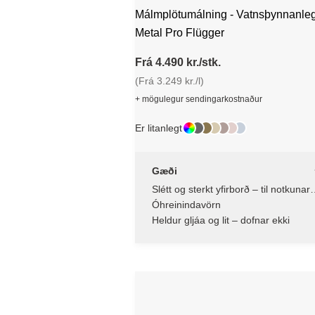
Málmplötumálning - Vatnsþynnanle
Metal Pro Flügger
Frá 4.490 kr./stk.
(Frá 3.249 kr./l)
+ mögulegur sendingarkostnaður
Er litanlegt
Gæði
Slétt og sterkt yfirborð – til notkunar
utandyra
Óhreinindavörn
Heldur gljáa og lit – dofnar ekki