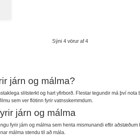
Sýni 4 vörur af 4
rir járn og málma?
nstaklega slitsterkt og hart yfirborð. Flestar tegundir má því no
ilmu sem ver flötinn fyrir vatnsskemmdum.
yrir járn og málma
ingu fyrir járn og málma sem henta mismunandi eftir aðstæðum h
onar málma stendu til að mála.