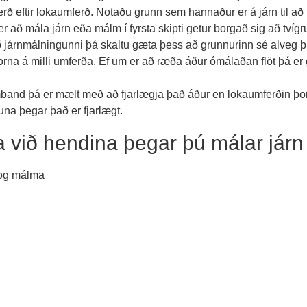
ferð eftir lokaumferð. Notaðu grunn sem hannaður er á járn til að 
 að mála járn eða málm í fyrsta skipti getur borgað sig að tvíg
 járnmálningunni þá skaltu gæta þess að grunnurinn sé alveg þu
þorna á milli umferða. Ef um er að ræða áður ómálaðan flöt þá er
mband þá er mælt með að fjarlægja það áður en lokaumferðin þor
una þegar það er fjarlægt.
fa við hendina þegar þú málar jár
n og málma