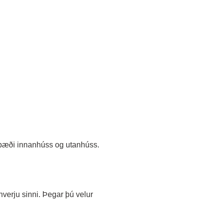
ta bæði innanhúss og utanhúss.
verju sinni. Þegar þú velur