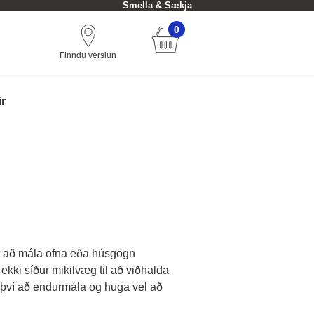
Smella & Sækja
0
Finndu verslun
ir
rft að mála ofna eða húsgögn
ekki síður mikilvæg til að viðhalda
ð því að endurmála og huga vel að