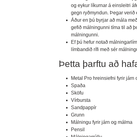
og eykur líkurnar á einsleitri á
gegn ryðmyndun. Þegar verið er
Áður en þú byrjar að mála með
gefið málningunni tíma til að 
málningunni.
Ef þú hefur notað málningarlí
límbandið rífi með sér málning
Þetta þarftu að ha
Metal Pro hreinsiefni fyrir jár
Spaða
Sköfu
Vírbursta
Sandpappír
Grunn
Málningu fyrir járn og málma
Pensil
Málningarrúllu