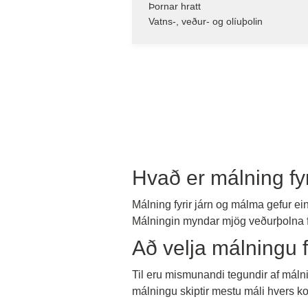
Þornar hratt
Vatns-, veður- og olíuþolin
Hvað er málning fy
Málning fyrir járn og málma gefur ei
Málningin myndar mjög veðurþolna f
Að velja málningu f
Til eru mismunandi tegundir af máln
málningu skiptir mestu máli hvers k