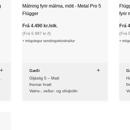
g
Málning fyrir málma, mött - Metal Pro 5
Flügg
Flügger
fyrir
Frá 4.490 kr./stk.
Frá 4
(Frá 5.987 kr./l)
(Frá 5
+ mögulegur sendingarkostnaður
+ mögu
Gæði
G
Gljástig 5 – Matt
Há
Þornar hratt
Þo
Vatns-, veður- og olíuþolin
Va