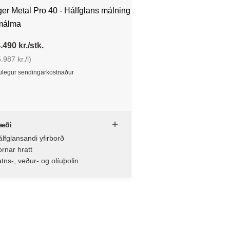
er Metal Pro 40 - Hálfglans málning
 málma
.490 kr./stk.
.987 kr./l)
legur sendingarkostnaður
æði
lfglansandi yfirborð
rnar hratt
tns-, veður- og olíuþolin