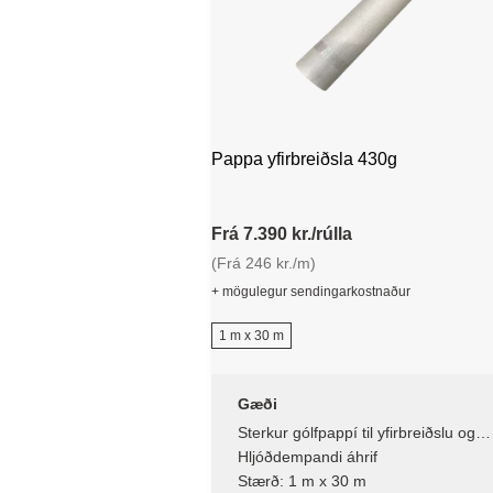
Pappa yfirbreiðsla 430g
Frá 7.390 kr./rúlla
(Frá 246 kr./m)
+ mögulegur sendingarkostnaður
1 m x 30 m
Gæði
Sterkur gólfpappí til yfirbreiðslu og
verndar
Hljóðdempandi áhrif
Stærð: 1 m x 30 m