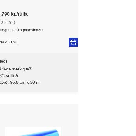
.790 kr./rúlla
3 kr./m)
legur sendingarkostnaður
cm x 30 m
æði
rlega sterk gæði
SC-vottað
tærð: 96,5 cm x 30 m