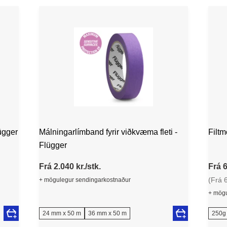
ügger
Málningarlímband fyrir viðkvæma fleti -
Filtm
Flügger
Frá 2.040 kr./stk.
Frá 6
(Frá 
+ mögulegur sendingarkostnaður
+ mögu
24 mm x 50 m
36 mm x 50 m
250g 