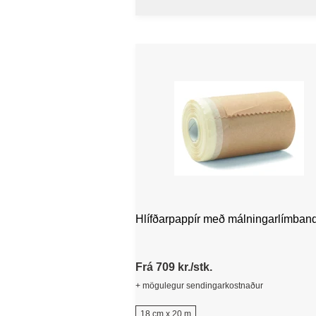
Hlífðarpappír með málningarlímband
Frá 709 kr./stk.
+ mögulegur sendingarkostnaður
18 cm x 20 m