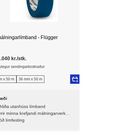
álningarlímband - Flügger
.040 kr./stk.
legur sendingarkostnaður
m x 50 m
36 mm x 50 m
æði
hliða utanhúss límband
rir minna krefjandi málningarverk
tandyra
ð límfesting