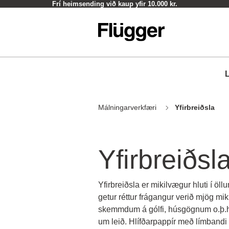
kr.
Afhendingartími 1-5 virkir dagar
L
Málningarverkfæri
Yfirbreiðsla
Yfirbreiðsl
Yfirbreiðsla er mikilvægur hluti í ö
getur réttur frágangur verið mjög mi
skemmdum á gólfi, húsgögnum o.þ.h. 
um leið. Hlífðarpappír með límbandi