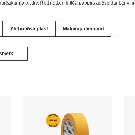
, hurðakarma o.s.frv. Rétt notkun hlífðarpappírs auðveldar þér vi
Yfirbreiðsluplast
Málningarlímband
smerki