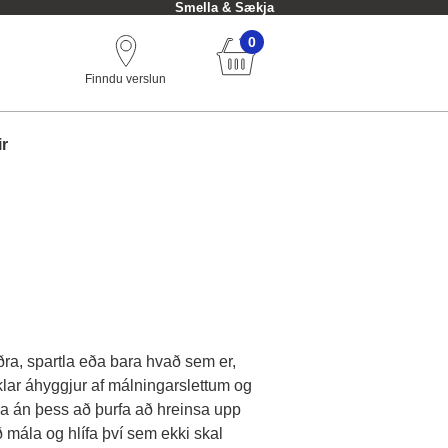
Frí heimsending við kaup yfir 10.000 
0
Finndu verslun
ir
ðra, spartla eða bara hvað sem er,
iklar áhyggjur af málningarslettum og
na án þess að þurfa að hreinsa upp
mála og hlífa því sem ekki skal