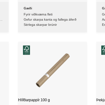
Gæði
G
Fyrir viðkvæma fleti
Go
u
Gefur skarpa kanta og fallega áferð
A
Sérlega skarpar brúnir
E
Hlífðarpappír 100 g
Þekj