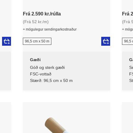
Frá 2.590 kr./rúlla
Frá 2
(Frá 52 kr./m)
(Frá 9
+ mögulegur sendingarkostnaður
+ mögu
96,5 cm x 50 m
96,5 
Gæði
G
Góð og sterk gæði
Sé
FSC-vottað
F
Stærð: 96,5 cm x 50 m
S