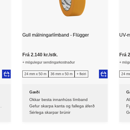
Gull málningarlímband - Flügger
UV-m
Frá 2.140 kr./stk.
Frá 2
+ mögulegur sendingarkostnaður
+ mögu
24 mm x 50 m
36 mm x 50 m
+ fleiri
24 m
Gæði
G
Okkar besta innanhúss límband
Al
Gefur skarpa kanta og fallega áferð
Fy
u
Sérlega skarpar brúnir
Gó