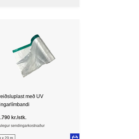
reiðsluplast með UV
ingarlímbandi
.790 kr./stk.
legur sendingarkostnaður
 x 20 m