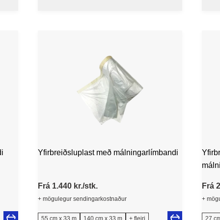
sveigjur
i
Yfirbreiðsluplast með málningarlímbandi
Yfirb
máln
Frá 1.440 kr./stk.
Frá 2
+ mögulegur sendingarkostnaður
+ mögu
55 cm x 33 m
140 cm x 33 m
+ fleiri
27 cm