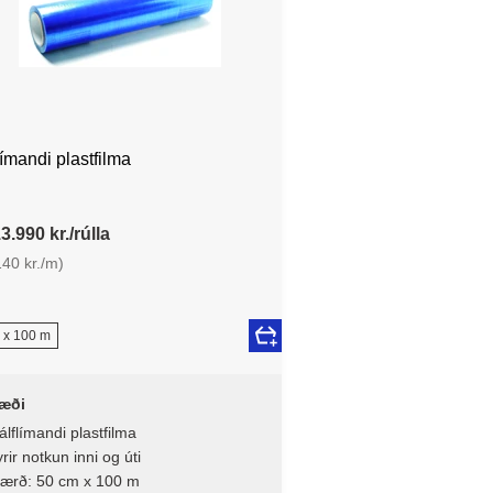
límandi plastfilma
3.990 kr./rúlla
140 kr./m)
 x 100 m
æði
álflímandi plastfilma
rir notkun inni og úti
tærð: 50 cm x 100 m