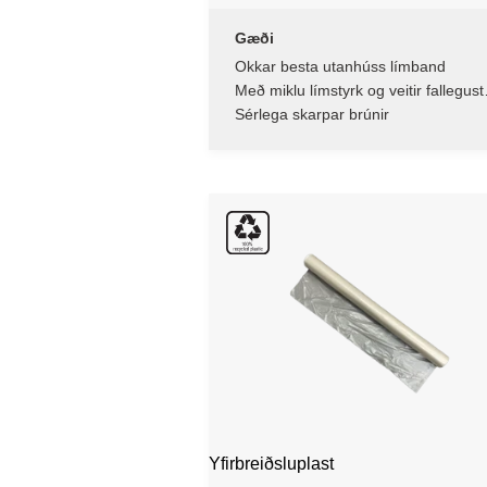
Gæði
Okkar besta utanhúss límband
Með miklu límstyrk og veitir fallegust
áferð
Sérlega skarpar brúnir
Yfirbreiðsluplast