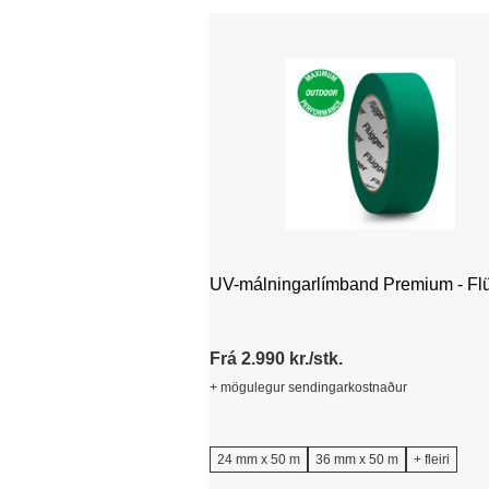
UV-málningarlímband Premium - Fl
Frá 2.990 kr./stk.
+ mögulegur sendingarkostnaður
24 mm x 50 m
36 mm x 50 m
+ fleiri