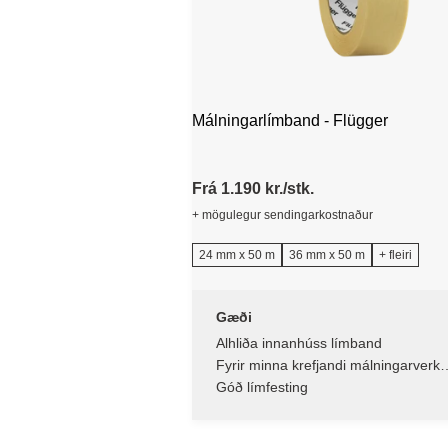
Málningarlímband - Flügger
Frá 1.190 kr./stk.
+ mögulegur sendingarkostnaður
24 mm x 50 m
36 mm x 50 m
+ fleiri
Gæði
Alhliða innanhúss límband
Fyrir minna krefjandi málningarverk
innandyra
Góð límfesting