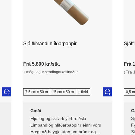
Sjálflímandi hlífðarpappír
Sjálf
Frá 5.890 kr./stk.
Frá 1
(Frá 
+ mögulegur sendingarkostnaður
7,5 cm x 50 m
15 cm x 50 m
+ fleiri
0,5 m
Gæði
G
Fljótleg og skilvirk yfirbreiðsla
Sj
Límband og hlífðarpappír í einni vöru
Fy
Hægt að beygja utan um brúnir og
S