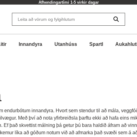
Smella & Sækja
itir
Innandyra
Utanhúss
Spartl
Aukahlut
a
llum endurbótum innandyra. Hvort sem stendur til að mála, veggfó
kilvægur. Með því að nota yfirbreiðsla þarftu ekki að hafa eins m
Ef það skvettist málning þá getur þú bara haldið áfram að vin
 kemur líka að góðum notum við að afmarka það svæði sem á að 