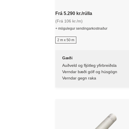
Frá 5.290 kr./rúlla
(Frá 106 kr./m)
+ mögulegur sendingarkostnaður
2 m x 50 m
Gæði
Auðveld og fljótleg yfirbreiðsla
Verndar bæði gólf og húsgögn
Verndar gegn raka