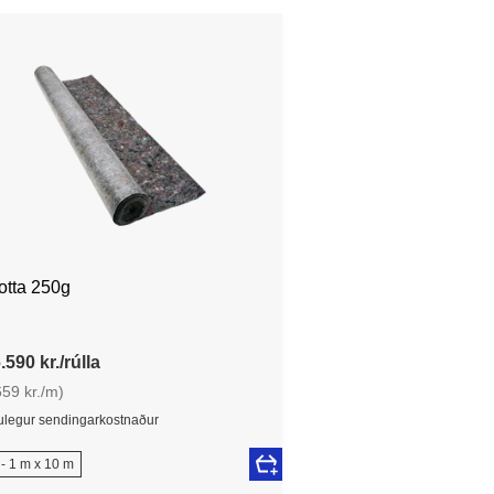
otta 250g
.590 kr./rúlla
659 kr./m)
legur sendingarkostnaður
- 1 m x 10 m