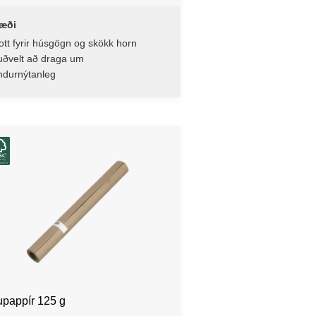
æði
tt fyrir húsgögn og skökk horn
uðvelt að draga um
ndurnýtanleg
upappír 125 g