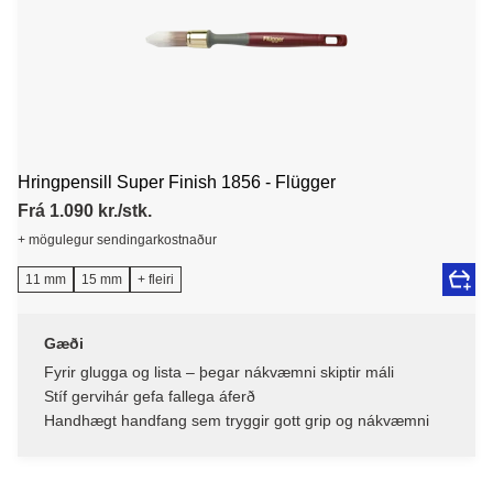
Hringpensill Super Finish 1856 - Flügger
Frá 1.090 kr./stk.
+ mögulegur sendingarkostnaður
11 mm
15 mm
+ fleiri
Gæði
Fyrir glugga og lista – þegar nákvæmni skiptir máli
Stíf gervihár gefa fallega áferð
Handhægt handfang sem tryggir gott grip og nákvæmni