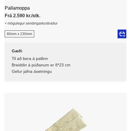
Pallamoppa
Frá 2.590 kr./stk.
+ mögulegur sendingarkostnaður
80mm x 230mm
Gæði
Til að bera á pallinn
Breiddin á púðanum er 8*23 cm
Gefur jafna ásetningu