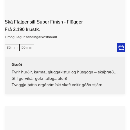
Ská Flatpensill Super Finish - Flügger
Frá 2.190 kr./stk.
+ mögulegur sendingarkostnaður
35 mm
50 mm
Gæði
Fyrir hurðir, karma, gluggakistur og húsgögn – skáþræðir
fyrir aukna nákvæmni
Stíf gervihár gefa fallega áferð
Tveggja þátta ergónómískt skaft veitir góða stjórn