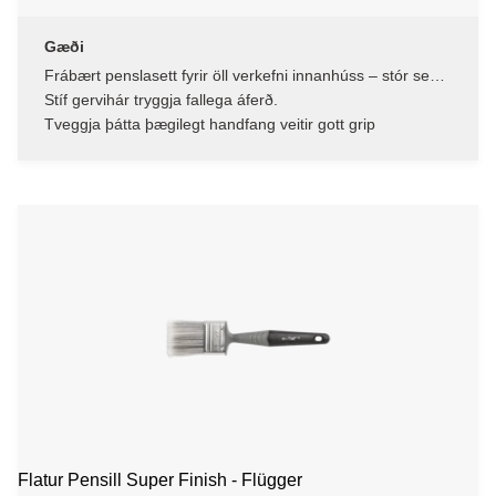
Gæði
Frábært penslasett fyrir öll verkefni innanhúss – stór sem
smá
Stíf gervihár tryggja fallega áferð.
Tveggja þátta þægilegt handfang veitir gott grip
Flatur Pensill Super Finish - Flügger