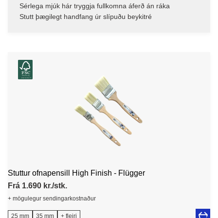
Sérlega mjúk hár tryggja fullkomna áferð án ráka
Stutt þægilegt handfang úr slípuðu beykitré
Stuttur ofnapensill High Finish - Flügger
Frá 1.690 kr./stk.
+ mögulegur sendingarkostnaður
25 mm
35 mm
+ fleiri