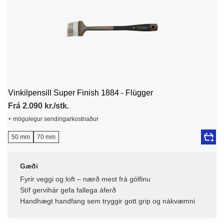
Vinkilpensill Super Finish 1884 - Flügger
Frá 2.090 kr./stk.
+ mögulegur sendingarkostnaður
50 mm
70 mm
Gæði
Fyrir veggi og loft – nærð mest frá gólfinu
Stíf gervihár gefa fallega áferð
Handhægt handfang sem tryggir gott grip og nákvæmni