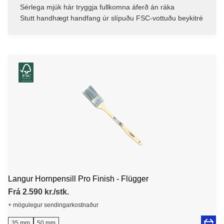
Sérlega mjúk hár tryggja fullkomna áferð án ráka
Stutt handhægt handfang úr slípuðu FSC-vottuðu beykitré
Langur Hornpensill Pro Finish - Flügger
Frá 2.590 kr./stk.
+ mögulegur sendingarkostnaður
35 mm
50 mm