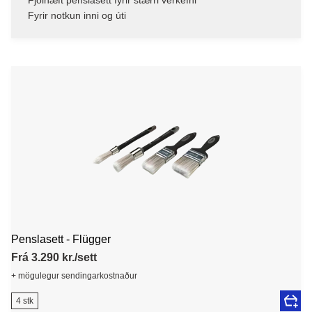
Fyrir notkun inni og úti
Penslasett - Flügger
Frá 3.290 kr./sett
+ mögulegur sendingarkostnaður
4 stk