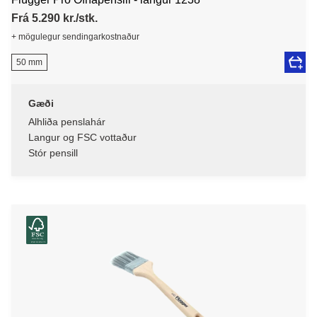
Frá 5.290 kr./stk.
+ mögulegur sendingarkostnaður
50 mm
Gæði
Alhliða penslahár
Langur og FSC vottaður
Stór pensill