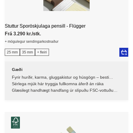
Stuttur Sporöskjulaga pensill - Flügger
Frá 3.290 kr./stk.
+ mögulegur sendingarkostnaður
25 mm
35 mm
+ fleiri
Gæði
Fyrir hurðir, karma, gluggakistur og húsgögn – besti
alhliða pensillinn
Sérlega mjúk hár tryggja fullkomna áferð án ráka
Glæsilegt handhægt handfang úr slípuðu FSC-vottuðu
beykitré