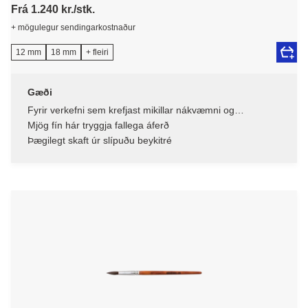
Frá 1.240 kr./stk.
+ mögulegur sendingarkostnaður
12 mm
18 mm
+ fleiri
Gæði
Fyrir verkefni sem krefjast mikillar nákvæmni og
fullkominna lína
Mjög fín hár tryggja fallega áferð
Þægilegt skaft úr slípuðu beykitré