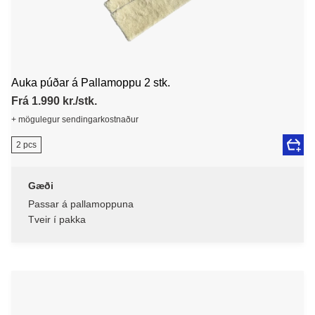
Auka púðar á Pallamoppu 2 stk.
Frá 1.990 kr./stk.
+ mögulegur sendingarkostnaður
2 pcs
Gæði
Passar á pallamoppuna
Tveir í pakka