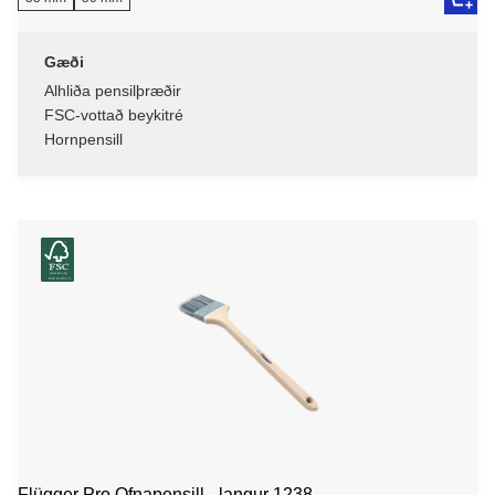
Gæði
Alhliða pensilþræðir
FSC-vottað beykitré
Hornpensill
Flügger Pro Ofnapensill - langur 1238