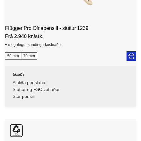
Flügger Pro Ofnapensill - stuttur 1239
Frá 2.940 kr./stk.
+ mögulegur sendingarkostnaður
50 mm
70 mm
Gæði
Alhliða penslahár
Stuttur og FSC vottaður
Stór pensill