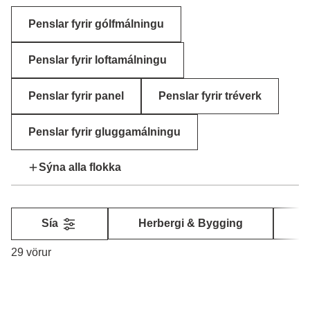
Penslar fyrir gólfmálningu
Penslar fyrir loftamálningu
Penslar fyrir panel
Penslar fyrir tréverk
Penslar fyrir gluggamálningu
Sýna alla flokka
Sía
Herbergi & Bygging
U
29 vörur