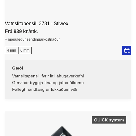
Vatnslitapensill 3781 - Stiwex
Frá 939 kr./stk.
+ mögulegur sendingarkostnaður
4 mm
6 mm
Gæði
Vatnslitapensill fyrir lítil áhugaverkefni
Gervihár tryggja fína og jafna útkomu
Fallegt handfang úr lökkuðum viði
QUICK system