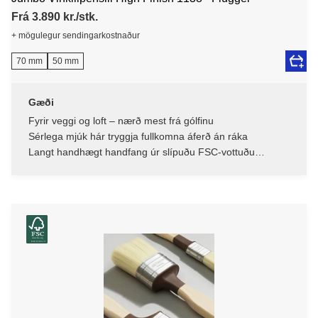
Frá 3.890 kr./stk.
+ mögulegur sendingarkostnaður
70 mm
50 mm
Gæði
Fyrir veggi og loft – nærð mest frá gólfinu
Sérlega mjúk hár tryggja fullkomna áferð án ráka
Langt handhægt handfang úr slípuðu FSC-vottuðu
beykitré