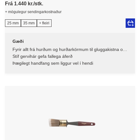
Frá 1.440 kr./stk.
+ mögulegur sendingarkostnaður
25 mm
35 mm
+ fleiri
Gæði
Fyrir allt frá hurðum og hurðarkörmum til gluggakistna og
húsgagna – einn pensill, margir möguleikar
Stíf gervihár gefa fallega áferð
Þægilegt handfang sem liggur vel í hendi