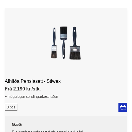
Alhliða Penslasett - Stiwex
Frá 2.190 kr./stk.
+ mögulegur sendingarkostnaður
3 pcs
Gæði
Fjölhæft penslasett fyrir stærri verkefni