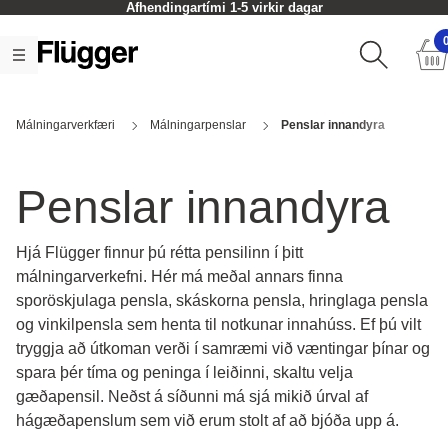
Afhendingartími 1-5 virkir dagar
Málningarverkfæri
Málningarpenslar
Penslar innandyra
Penslar innandyra
Hjá Flügger finnur þú rétta pensilinn í þitt
málningarverkefni. Hér má meðal annars finna
sporöskjulaga pensla, skáskorna pensla, hringlaga pensla
og vinkilpensla sem henta til notkunar innahúss. Ef þú vilt
tryggja að útkoman verði í samræmi við væntingar þínar og
spara þér tíma og peninga í leiðinni, skaltu velja
gæðapensil. Neðst á síðunni má sjá mikið úrval af
hágæðapenslum sem við erum stolt af að bjóða upp á.