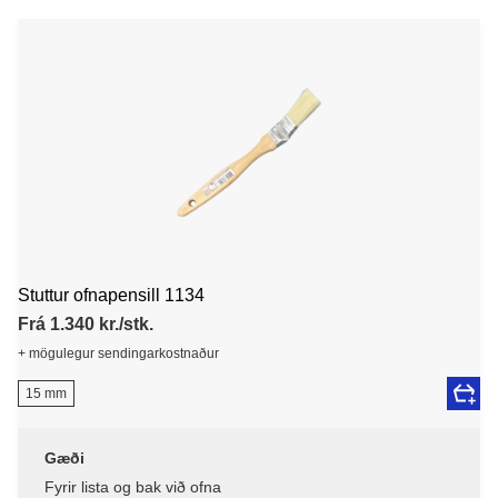
Stuttur ofnapensill 1134
Frá 1.340 kr./stk.
+ mögulegur sendingarkostnaður
15 mm
Gæði
Fyrir lista og bak við ofna