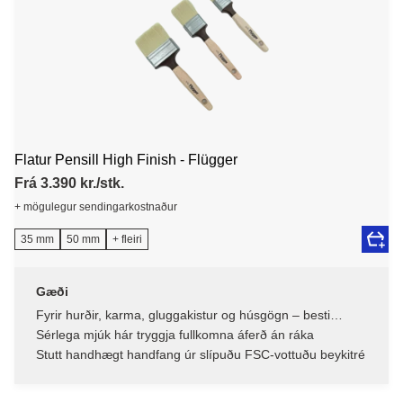
Flatur Pensill High Finish - Flügger
Frá 3.390 kr./stk.
+ mögulegur sendingarkostnaður
35 mm
50 mm
+ fleiri
Gæði
Fyrir hurðir, karma, gluggakistur og húsgögn – besti
alhliða pensillinn
Sérlega mjúk hár tryggja fullkomna áferð án ráka
Stutt handhægt handfang úr slípuðu FSC-vottuðu beykitré