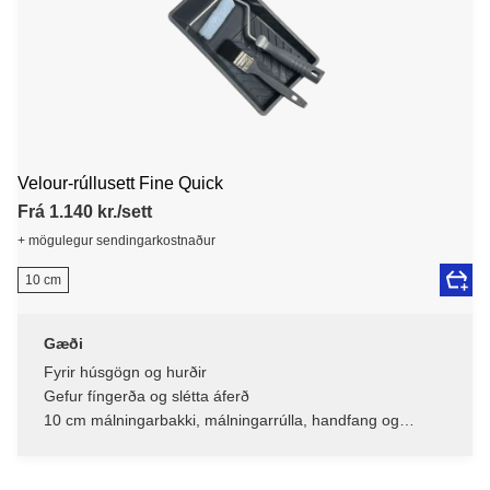
Velour-rúllusett Fine Quick
Frá 1.140 kr./sett
+ mögulegur sendingarkostnaður
10 cm
Gæði
Fyrir húsgögn og hurðir
Gefur fíngerða og slétta áferð
10 cm málningarbakki, málningarrúlla, handfang og
pensill