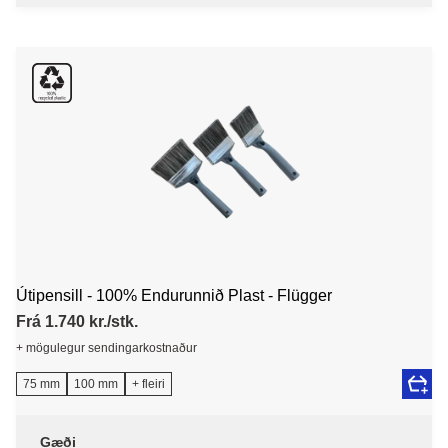
Útipensill - 100% Endurunnið Plast - Flügger
Frá 1.740 kr./stk.
+ mögulegur sendingarkostnaður
75 mm
100 mm
+ fleiri
Gæði