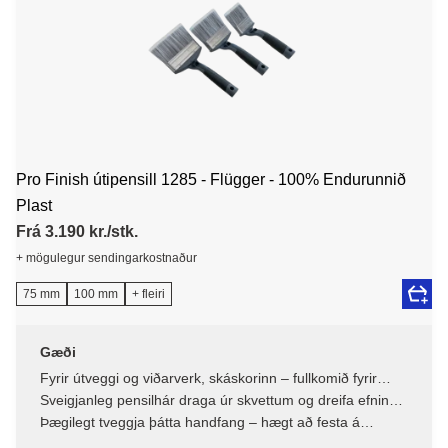
Pro Finish útipensill 1285 - Flügger - 100% Endurunnið
Plast
Frá 3.190 kr./stk.
+ mögulegur sendingarkostnaður
75 mm
100 mm
+ fleiri
Gæði
Fyrir útveggi og viðarverk, skáskorinn – fullkomið fyrir
lóðrétta fleti
Sveigjanleg pensilhár draga úr skvettum og dreifa efninu
á skilvirkan hátt
Þægilegt tveggja þátta handfang – hægt að festa á
framlengingarskaft