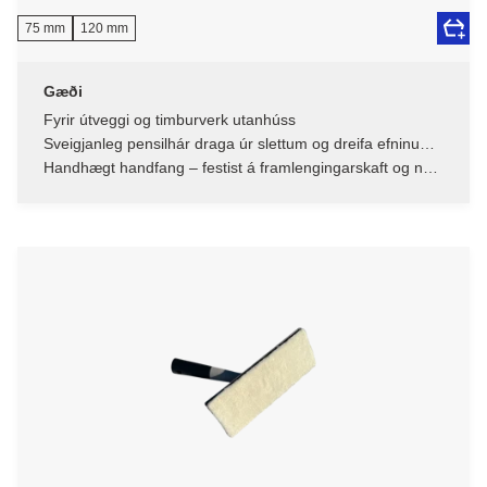
75 mm
120 mm
Gæði
Fyrir útveggi og timburverk utanhúss
Sveigjanleg pensilhár draga úr slettum og dreifa efninu
jafnt
Handhægt handfang – festist á framlengingarskaft og nær
lengra