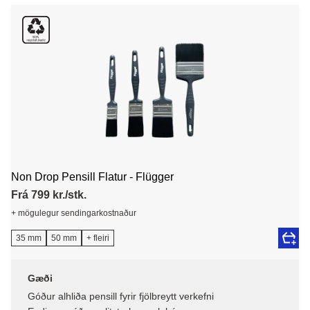
Non Drop Pensill Flatur - Flügger
Frá 799 kr./stk.
+ mögulegur sendingarkostnaður
35 mm
50 mm
+ fleiri
Gæði
Góður alhliða pensill fyrir fjölbreytt verkefni