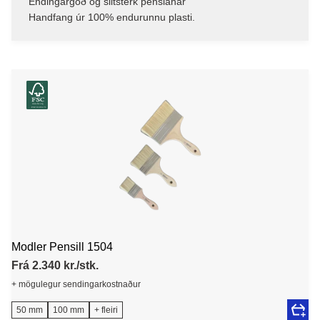
Endingargóð og slitsterk penslahár
Handfang úr 100% endurunnu plasti.
Modler Pensill 1504
Frá 2.340 kr./stk.
+ mögulegur sendingarkostnaður
50 mm
100 mm
+ fleiri