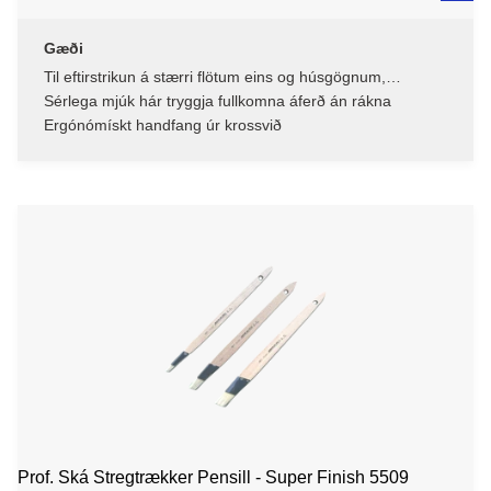
Gæði
Til eftirstrikun á stærri flötum eins og húsgögnum,
gluggakistum og hurðum
Sérlega mjúk hár tryggja fullkomna áferð án rákna
Ergónómískt handfang úr krossvið
Prof. Ská Stregtrækker Pensill - Super Finish 5509