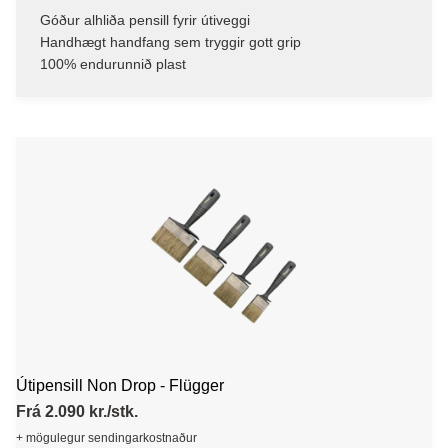
Góður alhliða pensill fyrir útiveggi
Handhægt handfang sem tryggir gott grip
100% endurunnið plast
Útipensill Non Drop - Flügger
Frá 2.090 kr./stk.
+ mögulegur sendingarkostnaður