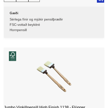
Gæði
Sérlega fínir og mjúkir pensilþræðir
FSC-vottað beykitré
Hornpensill
Jumbo Vinkillpensill High Finish 1138 - Flügger