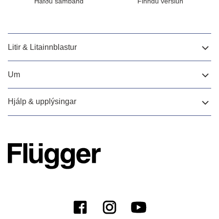
Hafðu samband
Finndu verslun
Litir & Litainnblastur
Um
Hjálp & upplýsingar