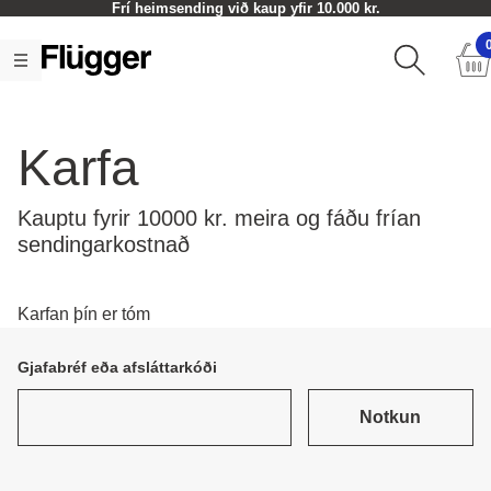
Frí heimsending við kaup yfir 10.000 kr.
Karfa
Kauptu fyrir 10000 kr. meira og fáðu frían
sendingarkostnað
Karfan þín er tóm
Gjafabréf eða afsláttarkóði
Notkun