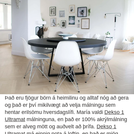
Það eru fjögur börn á heimilinu og alltaf nóg að gera
og það er því mikilvægt að velja málningu sem
hentar erilsömu hversdagslífi. María valdi
Dekso 1
Ultramat
málninguna, en það er 100% akrýlmálning
sem er alveg mött og auðvelt að þrífa.
Dekso 1
Ultramat
má einnig nota á loftin, en það er mjög