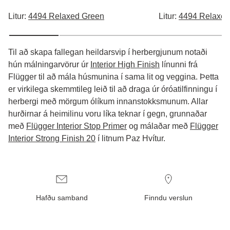
Litur:
4494 Relaxed Green
Litur:
4494 Relaxed
Til að skapa fallegan heildarsvip í herbergjunum notaði
hún málningarvörur úr
Interior High Finish
línunni frá
Flügger til að mála húsmunina í sama lit og veggina. Þetta
er virkilega skemmtileg leið til að draga úr óróatilfinningu í
herbergi með mörgum ólíkum innanstokksmunum. Allar
hurðirnar á heimilinu voru líka teknar í gegn, grunnaðar
með
Flügger Interior Stop Primer
og málaðar með
Flügger
Interior Strong Finish 20
í litnum Paz Hvítur.
Hafðu samband
Finndu verslun