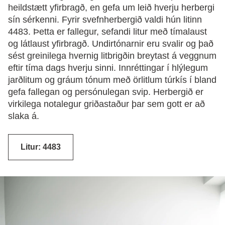
heildstætt yfirbragð, en gefa um leið hverju herbergi
sín sérkenni. Fyrir svefnherbergið valdi hún litinn
4483. Þetta er fallegur, sefandi litur með tímalaust
og látlaust yfirbragð. Undirtónarnir eru svalir og það
sést greinilega hvernig litbrigðin breytast á veggnum
eftir tíma dags hverju sinni. Innréttingar í hlýlegum
jarðlitum og gráum tónum með örlitlum túrkís í bland
gefa fallegan og persónulegan svip. Herbergið er
virkilega notalegur griðastaður þar sem gott er að
slaka á.
Litur: 4483