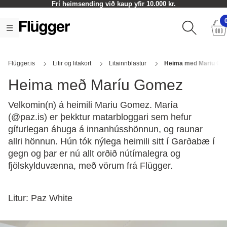
Frí heimsending við kaup yfir 10.000 kr.
Flügger.is
Litir og litakort
Litainnblastur
Heima med Mariu Go
Heima með Maríu Gomez
Velkomin(n) á heimili Mariu Gomez. María
(@paz.is) er þekktur matarbloggari sem hefur
gífurlegan áhuga á innanhússhönnun, og raunar
allri hönnun. Hún tók nýlega heimili sitt í Garðabæ í
gegn og þar er nú allt orðið nútímalegra og
fjölskylduvænna, með vörum frá Flügger.
Litur: Paz White