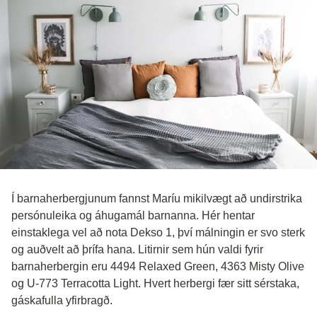
Í barnaherbergjunum fannst Maríu mikilvægt að undirstrika
persónuleika og áhugamál barnanna. Hér hentar
einstaklega vel að nota Dekso 1, því málningin er svo sterk
og auðvelt að þrífa hana. Litirnir sem hún valdi fyrir
barnaherbergin eru 4494 Relaxed Green, 4363 Misty Olive
og U-773 Terracotta Light. Hvert herbergi fær sitt sérstaka,
gáskafulla yfirbragð.