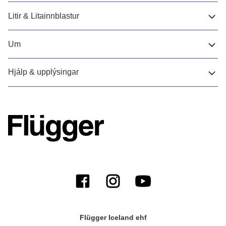
Litir & Litainnblastur
Um
Hjálp & upplýsingar
Flügger Iceland ehf