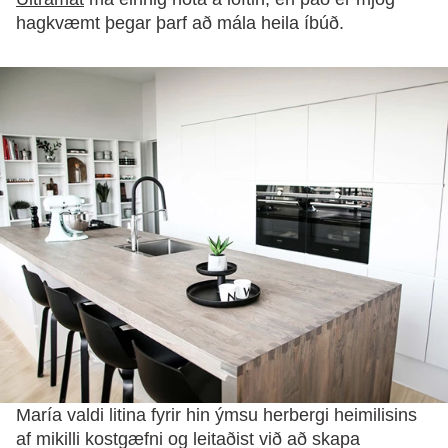
hagkvæmt þegar þarf að mála heila íbúð.
María valdi litina fyrir hin ýmsu herbergi heimilisins
af mikilli kostgæfni og leitaðist við að skapa