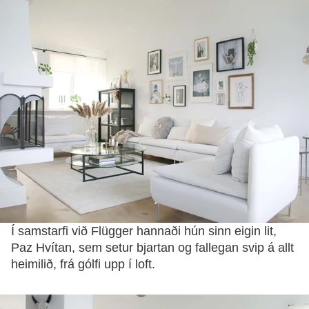
Í samstarfi við Flügger hannaði hún sinn eigin lit,
Paz Hvítan, sem setur bjartan og fallegan svip á allt
heimilið, frá gólfi upp í loft.