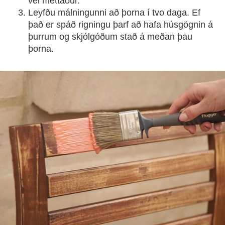
vel mettaður.
Leyfðu málningunni að þorna í tvo daga. Ef
það er spáð rigningu þarf að hafa húsgögnin á
þurrum og skjólgóðum stað á meðan þau
þorna.