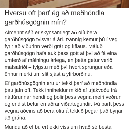
Hversu oft þarf ég að meðhöndla
garðhúsgögnin mín?
Almennt séð er skynsamlegt að olíubera
garðhúsgögn tvisvar á ári. Þannig kemur þú í veg
fyrir að viðurinn verði grár og líflaus. Máluð
garðhúsgögn hafa auk þess gott af því að fá eina
umferð af málningu árlega, en þetta getur verið
matsatriði – fylgstu með því hvort sprungur eða
önnur merki um slit sjást á yfirborðinu.
Ef garðhúsgögnin eru úr tekki þarf að meðhöndla
þau jafn oft. Tekk inniheldur mikið af trjákvoðu frá
náttúrunnar hendi og þolir þess vegna meiri veðrun
og endist betur en aðrar viðartegundir. Þú þarft þess
vegna aðeins að bera olíu á tekkið þegar það byrjar
að grána.
Mundu að ef þú ert ekki viss um hvað sé besta