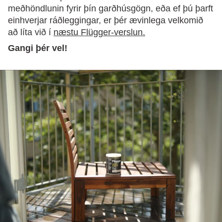
meðhöndlunin fyrir þín garðhúsgögn, eða ef þú þarft
einhverjar ráðleggingar, er þér ævinlega velkomið
að líta við í
næstu Flügger-verslun.
Gangi þér vel!