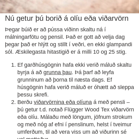
Nú getur þú borið á olíu eða viðarvörn
Þegar búið er að pússa viðinn skaltu ná í
málningarfötu og pensil. Það er gott að velja dag
þegar það er hlýtt og stillt í veðri, en ekki glampandi
sól. Æskilegasta hitastigið er á milli 10 og 25 stig.
Ef garðhúsgögnin hafa ekki verið máluð skaltu
byrja á að
grunna þau
. Þá þarf að leyfa
grunninum að þorna til næsta dags. Ef
húsgögnin hafa verið máluð er óhætt að sleppa
þessu skrefi.
Berðu
viðarvörnina eða olíuna
á með pensli –
þú getur t.d. notað Flügger Wood Tex viðarvörn
eða olíu. Málaðu með löngum, jöfnum strokum
og með nóg af efni í penslinum, helst í tveimur
umferðum, til að vera viss um að viðurinn sé