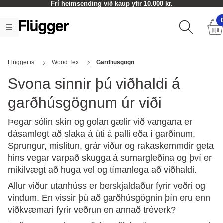
Frí heimsending við kaup yfir 10.000 kr.
Flügger.is
Wood Tex
Gardhusgogn
Svona sinnir þú viðhaldi á
garðhúsgögnum úr viði
Þegar sólin skín og golan gælir við vangana er
dásamlegt að slaka á úti á palli eða í garðinum.
Sprungur, mislitun, grár viður og rakaskemmdir geta
hins vegar varpað skugga á sumargleðina og því er
mikilvægt að huga vel og tímanlega að viðhaldi.
Allur viður utanhúss er berskjaldaður fyrir veðri og
vindum. En vissir þú að garðhúsgögnin þín eru enn
viðkvæmari fyrir veðrun en annað tréverk?