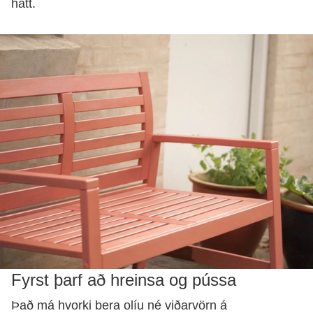
hátt.
Fyrst þarf að hreinsa og pússa
Það má hvorki bera olíu né viðarvörn á