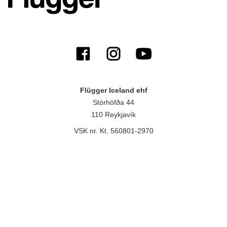
Flügger Iceland ehf
Stórhöfða 44
110 Reykjavík
VSK nr. Kt. 560801-2970
Copyright © 2026, Flügger group A/S, Islevdalvej 151, 2610
Rødovre, CVR-nr.: 32788718. All Rights Reserved.