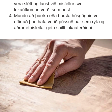
vera slétt og laust við misfellur svo
lokaútkoman verði sem best.
Mundu að þurrka eða bursta húsgögnin vel
eftir að þau hafa verið pússuð þar sem ryk og
aðrar efnisleifar geta spillt lokaáferðinni.