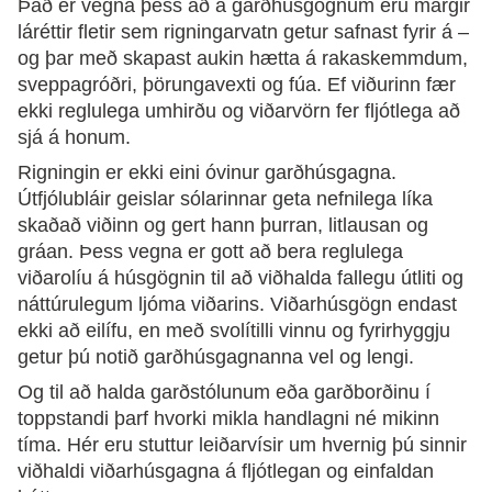
Það er vegna þess að á garðhúsgögnum eru margir
láréttir fletir sem rigningarvatn getur safnast fyrir á –
og þar með skapast aukin hætta á rakaskemmdum,
sveppagróðri, þörungavexti og fúa. Ef viðurinn fær
ekki reglulega umhirðu og viðarvörn fer fljótlega að
sjá á honum.
Rigningin er ekki eini óvinur garðhúsgagna.
Útfjólubláir geislar sólarinnar geta nefnilega líka
skaðað viðinn og gert hann þurran, litlausan og
gráan. Þess vegna er gott að bera reglulega
viðarolíu á húsgögnin til að viðhalda fallegu útliti og
náttúrulegum ljóma viðarins. Viðarhúsgögn endast
ekki að eilífu, en með svolítilli vinnu og fyrirhyggju
getur þú notið garðhúsgagnanna vel og lengi.
Og til að halda garðstólunum eða garðborðinu í
toppstandi þarf hvorki mikla handlagni né mikinn
tíma. Hér eru stuttur leiðarvísir um hvernig þú sinnir
viðhaldi viðarhúsgagna á fljótlegan og einfaldan