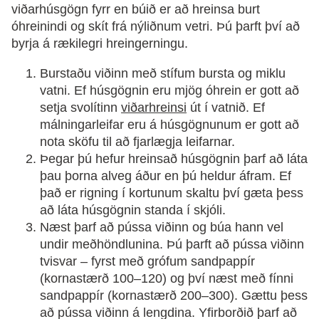
viðarhúsgögn fyrr en búið er að hreinsa burt
óhreinindi og skít frá nýliðnum vetri. Þú þarft því að
byrja á rækilegri hreingerningu.
Burstaðu viðinn með stífum bursta og miklu
vatni. Ef húsgögnin eru mjög óhrein er gott að
setja svolítinn
viðarhreinsi
út í vatnið. Ef
málningarleifar eru á húsgögnunum er gott að
nota sköfu til að fjarlægja leifarnar.
Þegar þú hefur hreinsað húsgögnin þarf að láta
þau þorna alveg áður en þú heldur áfram. Ef
það er rigning í kortunum skaltu því gæta þess
að láta húsgögnin standa í skjóli.
Næst þarf að pússa viðinn og búa hann vel
undir meðhöndlunina. Þú þarft að pússa viðinn
tvisvar – fyrst með grófum sandpappír
(kornastærð 100–120) og því næst með fínni
sandpappír (kornastærð 200–300). Gættu þess
að pússa viðinn á lengdina. Yfirborðið þarf að