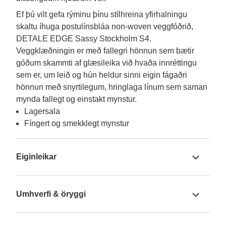
Ef þú vilt gefa rýminu þínu stílhreina yfirhalningu 
skaltu íhuga postulínsbláa non-woven veggfóðrið, 
DETALE EDGE Sassy Stockholm S4. 
Veggklæðningin er með fallegri hönnun sem bætir 
góðum skammti af glæsileika við hvaða innréttingu 
sem er, um leið og hún heldur sinni eigin fágaðri 
hönnun með snyrtilegum, hringlaga línum sem saman 
mynda fallegt og einstakt mynstur.
Lagersala
Fíngert og smekklegt mynstur
Eiginleikar
Umhverfi & öryggi