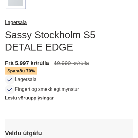
Lagersala
Sassy Stockholm S5
DETALE EDGE
Frá 5.997 kr/rúlla
19.990 kr/rúlla
Sparaðu 70%
Lagersala
Fíngert og smekklegt mynstur
Lestu vöruupplýsingar
Veldu útgáfu