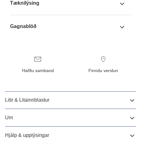
Tæknilýsing
Gagnablöð
Hafðu samband
Finndu verslun
Litir & Litainnblastur
Um
Hjálp & upplýsingar