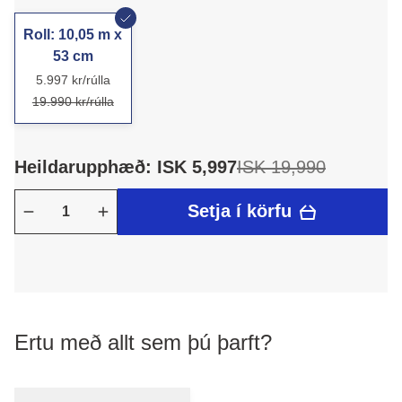
Roll: 10,05 m x
53 cm
5.997 kr/rúlla
19.990 kr/rúlla
Heildarupphæð: ISK 5,997
ISK 19,990
Setja í körfu
Ertu með allt sem þú þarft?