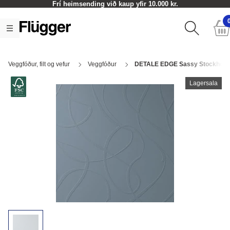
Frí heimsending við kaup yfir 10.000 kr.
Veggfóður, filt og vefur
Veggfóður
DETALE EDGE Sassy Stockholm
Lagersala