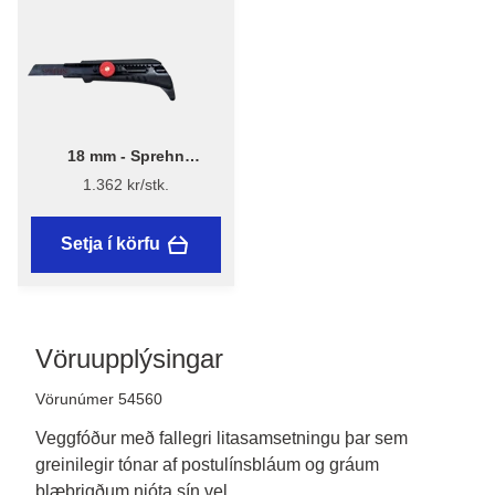
18 mm - Sprehn
Dúkahnífur 18mm
1.362 kr/stk.
Setja í körfu
Vöruupplýsingar
Vörunúmer 54560
Veggfóður með fallegri litasamsetningu þar sem
greinilegir tónar af postulínsbláum og gráum
blæbrigðum njóta sín vel.