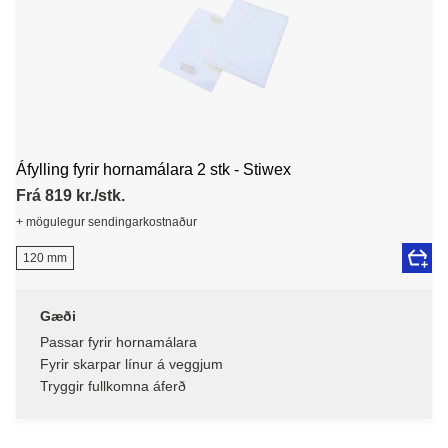
Áfylling fyrir hornamálara 2 stk - Stiwex
Frá 819 kr./stk.
+ mögulegur sendingarkostnaður
120 mm
Gæði
Passar fyrir hornamálara
Fyrir skarpar línur á veggjum
Tryggir fullkomna áferð