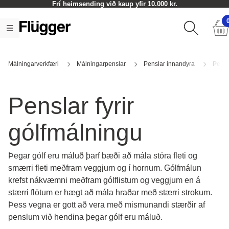
Frí heimsending við kaup yfir 10.000 kr.
Málningarverkfæri
Málningarpenslar
Penslar innandyra
Pensl
Penslar fyrir
gólfmálningu
Þegar gólf eru máluð þarf bæði að mála stóra fleti og
smærri fleti meðfram veggjum og í hornum. Gólfmálun
krefst nákvæmni meðfram gólflistum og veggjum en á
stærri flötum er hægt að mála hraðar með stærri strokum.
Þess vegna er gott að vera með mismunandi stærðir af
penslum við hendina þegar gólf eru máluð.