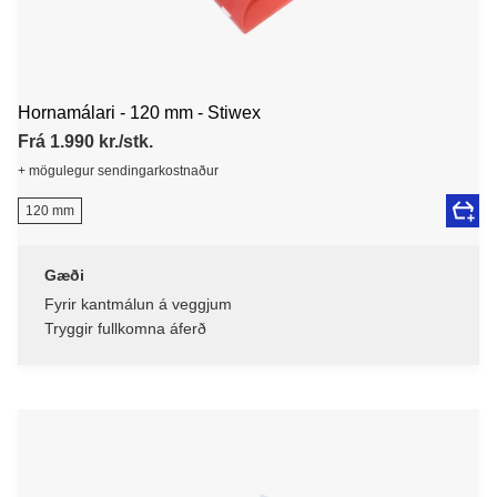
Hornamálari - 120 mm - Stiwex
Frá 1.990 kr./stk.
+ mögulegur sendingarkostnaður
120 mm
Gæði
Fyrir kantmálun á veggjum
Tryggir fullkomna áferð