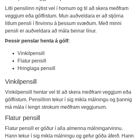
Litli pensilinn nýtist vel í hornum og til að skera meðfram
veggjum eða gólflistum. Mun auðveldara er að stjórna
litlum pensli í fínvinnu á þessum svæðum. Með minni
pensli er auðveldara að mála beinar línur.
Þessir penslar henta á gólf:
Vinkilpensill
Flatur pensill
Hringlaga pensill
Vinkilpensill
Vinkilpensill hentar vel til að skera meðfram veggjum eða
gólflistum. Pensillinn tekur í sig mikla málningu og þannig
má mála í lengri strokum meðfram veggjunum.
Flatur pensill
Flatur pensill er góður í alla almenna málningarvinnu.
Hann tekur í sig mikla málningu og gefur góða áferð. Hann