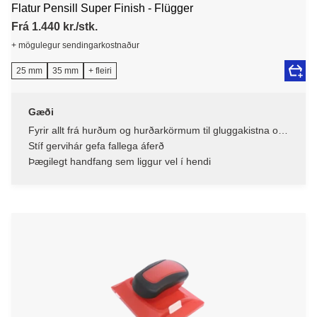
Flatur Pensill Super Finish - Flügger
Frá 1.440 kr./stk.
+ mögulegur sendingarkostnaður
25 mm
35 mm
+ fleiri
Gæði
Fyrir allt frá hurðum og hurðarkörmum til gluggakistna og
húsgagna – einn pensill, margir möguleikar
Stíf gervihár gefa fallega áferð
Þægilegt handfang sem liggur vel í hendi