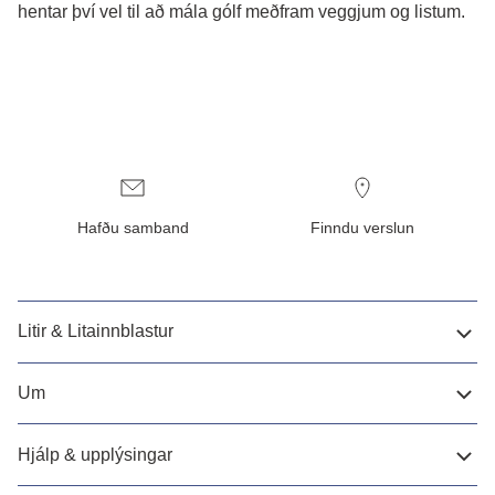
hentar því vel til að mála gólf meðfram veggjum og listum.
Hafðu samband
Finndu verslun
Litir & Litainnblastur
Um
Hjálp & upplýsingar