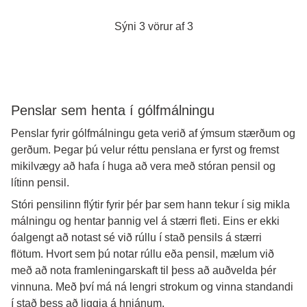
Sýni 3 vörur af 3
Penslar sem henta í gólfmálningu
Penslar fyrir gólfmálningu geta verið af ýmsum stærðum og
gerðum. Þegar þú velur réttu penslana er fyrst og fremst
mikilvægy að hafa í huga að vera með stóran pensil og
lítinn pensil.
Stóri pensilinn flýtir fyrir þér þar sem hann tekur í sig mikla
málningu og hentar þannig vel á stærri fleti. Eins er ekki
óalgengt að notast sé við rúllu í stað pensils á stærri
flötum. Hvort sem þú notar rúllu eða pensil, mælum við
með að nota framleningarskaft til þess að auðvelda þér
vinnuna. Með því má ná lengri strokum og vinna standandi
í stað þess að liggja á hnjánum.