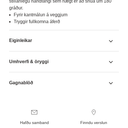
stillanlegu handfangi sem hægt er að snúa um 180 
gráður.
Fyrir kantmálun á veggjum
Tryggir fullkomna áferð
Eiginleikar
Umhverfi & öryggi
Gagnablöð
Hafðu samband
Finndu verslun