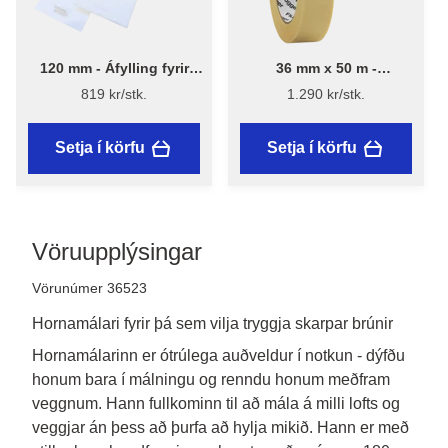
120 mm - Áfylling fyrir
36 mm x 50 m -
hornamálara 2 stk - Stiwex
Málningarlímband -
819 kr/stk.
1.290 kr/stk.
Flügger
Setja í körfu
Setja í körfu
Vöruupplýsingar
Vörunúmer 36523
Hornamálari fyrir þá sem vilja tryggja skarpar brúnir
Hornamálarinn er ótrúlega auðveldur í notkun - dýfðu 
honum bara í málningu og renndu honum meðfram 
veggnum. Hann fullkominn til að mála á milli lofts og 
veggjar án þess að þurfa að hylja mikið. Hann er með 