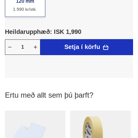
120 mm
1.990 kr/stk.
Heildarupphæð: ISK 1,990
Setja í körfu
Ertu með allt sem þú þarft?