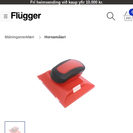
Frí heimsending við kaup yfir 10.000 kr.
Málningarverkfæri
Hornamálari