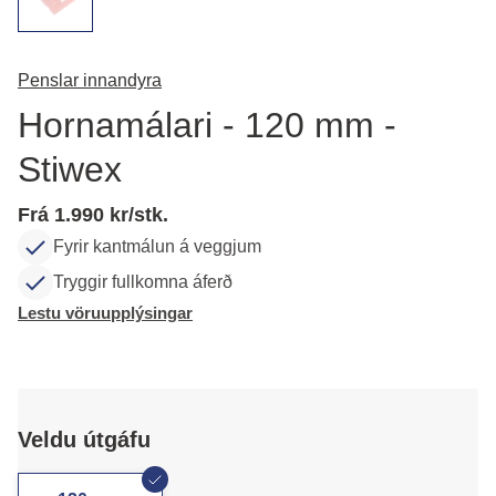
Penslar innandyra
Hornamálari - 120 mm -
Stiwex
Frá 1.990 kr/stk.
Fyrir kantmálun á veggjum
Tryggir fullkomna áferð
Lestu vöruupplýsingar
Veldu útgáfu