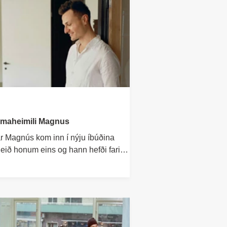
maheimili Magnus
r Magnús kom inn í nýju íbúðina
leið honum eins og hann hefði farið í
él.