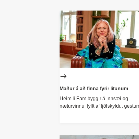
Maður á að finna fyrir litunum
Heimili Fam byggir á innsæi og
næturvinnu, fyllt af fjölskyldu, gestu
lífi.