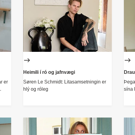
Heimili í ró og jafnvægi
Drau
r er
Søren Le Schmidt: Litasamsetningin er
Þega
hlý og róleg
sína 
tímav