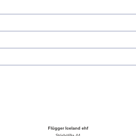
Flügger Iceland ehf
Stórhöfða 44