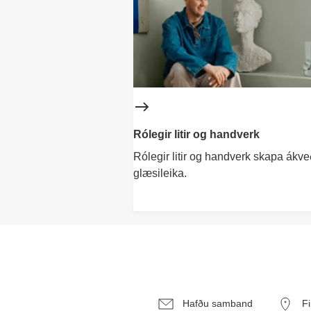
Rólegir litir og handverk
Rólegir litir og handverk skapa ákv
glæsileika.
Hafðu samband
F