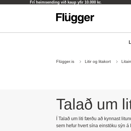
Frí heimsending við kaup yfir 10.000 kr.
L
Flügger.is
Litir og litakort
Litai
Talað um lit
Í Talað um liti færðu að kynnast litu
sem hefur hvert sína einstöku sýn á