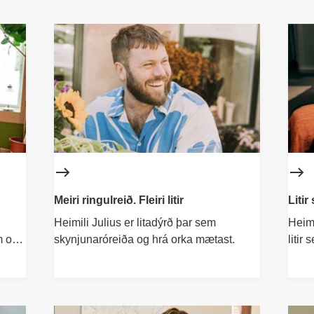
Meiri ringulreið. Fleiri litir
Litir
Heimili Julius er litadýrð þar sem
Heimi
m og
skynjunaróreiða og hrá orka mætast.
litir