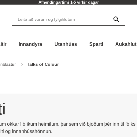
Afhendingartími 1-5 virkir dagar
itir
Innandyra
Utanhúss
Spartl
Aukahlut
nnblastur
Talks of Colour
i
num okkar í ólíkum heimilum, þar sem við bjóðum þér inn til fólks
 liti og innanhússhönnun.