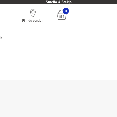
Smella & Sækja
0
Finndu verslun
ir