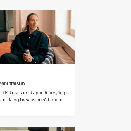
 sem frelsun
li Nikolajs er skapandi hreyfing –
 sem lifa og breytast með honum.