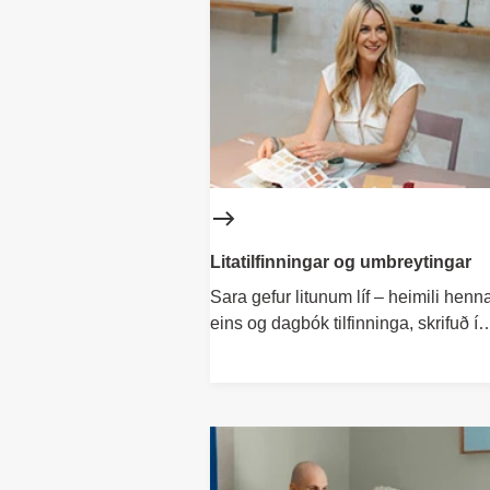
Litatilfinningar og umbreytingar
Sara gefur litunum líf – heimili henna
eins og dagbók tilfinninga, skrifuð í
tónum.