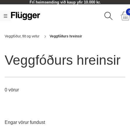
Frí heimsending við kaup yfir 10.000 kr.
Veggfóður, filt og vefur
Veggfóðurs hreinsir
Veggfóðurs hreinsir
0 vörur
Engar vörur fundust