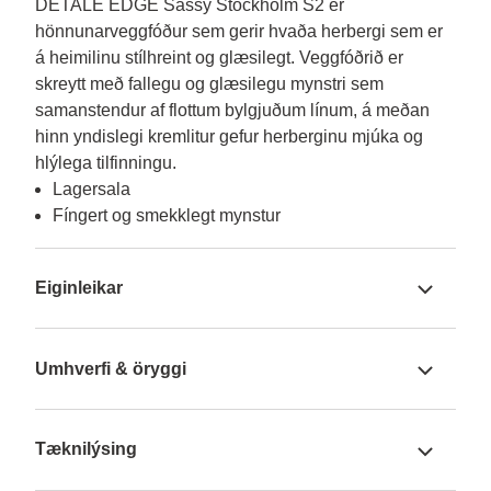
DETALE EDGE Sassy Stockholm S2 er 
hönnunarveggfóður sem gerir hvaða herbergi sem er 
á heimilinu stílhreint og glæsilegt. Veggfóðrið er 
skreytt með fallegu og glæsilegu mynstri sem 
samanstendur af flottum bylgjuðum línum, á meðan 
hinn yndislegi kremlitur gefur herberginu mjúka og 
hlýlega tilfinningu.
Lagersala
Fíngert og smekklegt mynstur
Eiginleikar
Umhverfi & öryggi
Tæknilýsing