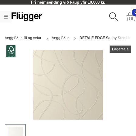
Frí heimsending við kaup yfir 10.000 kr.
Veggfóður, filt og vefur
Veggfóður
DETALE EDGE Sassy Stockholm
Lagersala