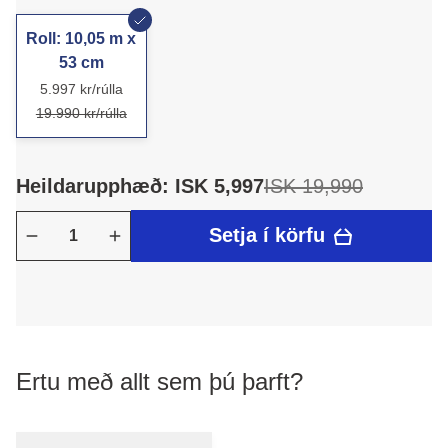
Roll: 10,05 m x
53 cm
5.997 kr/rúlla
19.990 kr/rúlla
Heildarupphæð: ISK 5,997
ISK 19,990
Setja í körfu
Ertu með allt sem þú þarft?