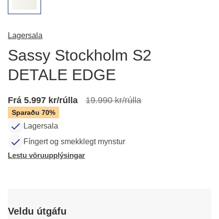
Lagersala
Sassy Stockholm S2
DETALE EDGE
Frá 5.997 kr/rúlla
19.990 kr/rúlla
Sparaðu 70%
Lagersala
Fíngert og smekklegt mynstur
Lestu vöruupplýsingar
Veldu útgáfu