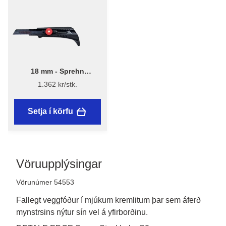
18 mm - Sprehn
Dúkahnífur 18mm
1.362 kr/stk.
Setja í körfu
Vöruupplýsingar
Vörunúmer 54553
Fallegt veggfóður í mjúkum kremlitum þar sem áferð
mynstrsins nýtur sín vel á yfirborðinu.