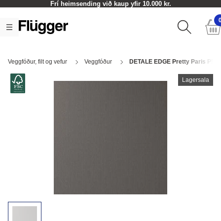
Frí heimsending við kaup yfir 10.000 kr.
Veggfóður, filt og vefur
Veggfóður
DETALE EDGE Pretty Paris P5
Lagersala