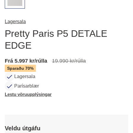
Lagersala
Pretty Paris P5 DETALE
EDGE
Frá 5.997 kr/rúlla
19.990 kr/rúlla
Sparaðu 70%
Lagersala
Parísarblær
Lestu vöruupplýsingar
Veldu útgáfu