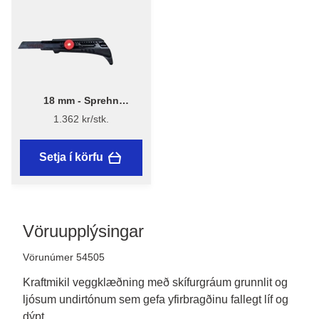
18 mm - Sprehn
Dúkahnífur 18mm
1.362 kr/stk.
Setja í körfu
Vöruupplýsingar
Vörunúmer 54505
Kraftmikil veggklæðning með skífurgráum grunnlit og
ljósum undirtónum sem gefa yfirbragðinu fallegt líf og
dýpt.