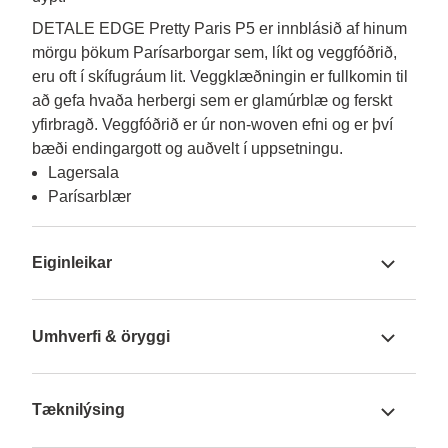
DETALE EDGE Pretty Paris P5 er innblásið af hinum 
mörgu þökum Parísarborgar sem, líkt og veggfóðrið, 
eru oft í skífugráum lit. Veggklæðningin er fullkomin til 
að gefa hvaða herbergi sem er glamúrblæ og ferskt 
yfirbragð. Veggfóðrið er úr non-woven efni og er því 
bæði endingargott og auðvelt í uppsetningu.
Lagersala
Parísarblær
Eiginleikar
Umhverfi & öryggi
Tæknilýsing