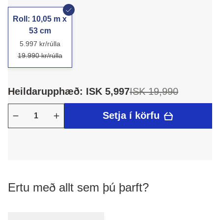
Roll: 10,05 m x
53 cm
5.997 kr/rúlla
19.990 kr/rúlla
Heildarupphæð: ISK 5,997
ISK 19,990
Setja í körfu
Ertu með allt sem þú þarft?