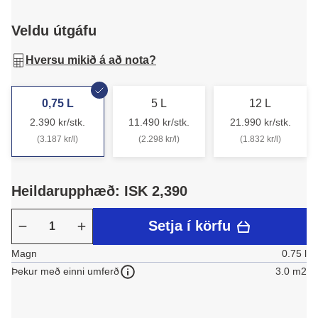
Veldu útgáfu
Hversu mikið á að nota?
0,75 L
5 L
12 L
2.390 kr/stk.
11.490 kr/stk.
21.990 kr/stk.
(3.187 kr/l)
(2.298 kr/l)
(1.832 kr/l)
Heildarupphæð: ISK 2,390
Setja í körfu
Magn
0.75 l
3.0 m2
Þekur með einni umferð