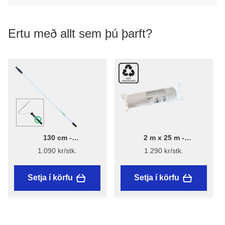
Ertu með allt sem þú þarft?
130 cm -
2 m x 25 m -
Framlengingarskaft - 130
Yfirbreiðsluplast 13 µ -
1.090 kr/stk.
1.290 kr/stk.
cm
Endurunnið plast
Setja í körfu
Setja í körfu