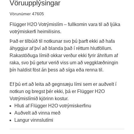
Vöruupplýsingar
Vörunúmer 47605
Flügger H2O Votrýmislím – fullkomin vara til að ljúka
votrýmiskerfi heimilisins.
Það er tilbúið til notkunar svo þú þarft ekki að hafa 
áhyggjur af því að blanda það í réttum hlutföllum. 
Rakastöðuga límið okkar verður ekki fyrir áhrifum af 
raka, svo þú getur verið viss um að veggklæðningin 
þín haldist föst án þess að síga eða renna til.

Ef þú ert að leita að gegnsæju lími sem er auðvelt í 
notkun og bregst þér ekki, þá er Flügger H2O 
Hluti af Flügger H2O votrýmiskerfinu
Auðvelt að vinna með
Langur vinnslutími