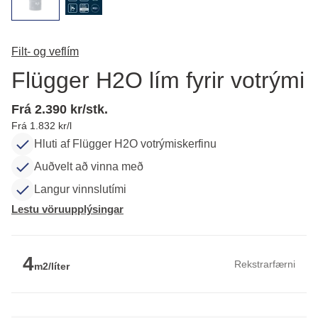
Filt- og veflím
Flügger H2O lím fyrir votrými
Frá 2.390 kr/stk.
Frá 1.832 kr/l
Hluti af Flügger H2O votrýmiskerfinu
Auðvelt að vinna með
Langur vinnslutími
Lestu vöruupplýsingar
4
Rekstrarfærni
m2/líter