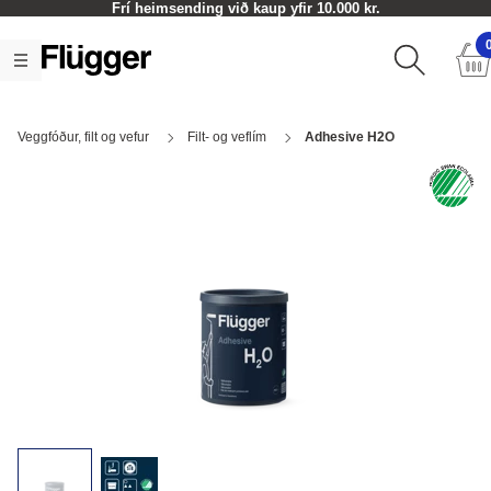
Frí heimsending við kaup yfir 10.000 kr.
Veggfóður, filt og vefur
Filt- og veflím
Adhesive H2O