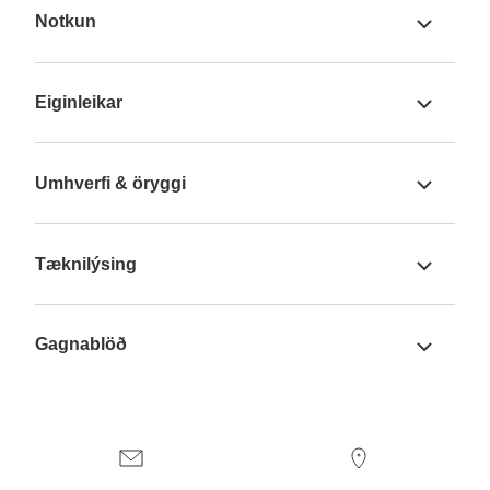
Notkun
Eiginleikar
Umhverfi & öryggi
Tæknilýsing
Gagnablöð