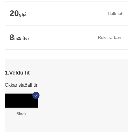
20
Hálfmatt
gljái
8
Rekstrarfærni
m2/líter
1.
Veldu lit
Okkar staðallitir
Black