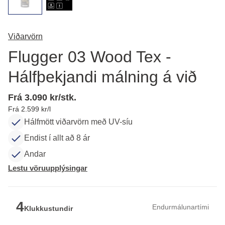
Viðarvörn
Flugger 03 Wood Tex -
Hálfþekjandi málning á við
Frá 3.090 kr/stk.
Frá 2.599 kr/l
Hálfmött viðarvörn með UV-síu
Endist í allt að 8 ár
Andar
Lestu vöruupplýsingar
4
Endurmálunartími
Klukkustundir