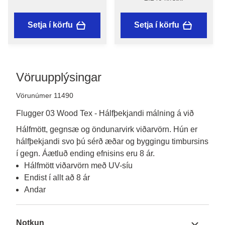
Flügger
Setja í körfu
Setja í körfu
Vöruupplýsingar
Vörunúmer 11490
Flugger 03 Wood Tex - Hálfþekjandi málning á við
Hálfmött, gegnsæ og öndunarvirk viðarvörn. Hún er 
hálfþekjandi svo þú sérð æðar og byggingu timbursins 
í gegn. Áætluð ending efnisins eru 8 ár. 
Hálfmött viðarvörn með UV-síu
Endist í allt að 8 ár
Andar
Notkun