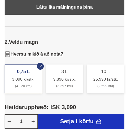
Láttu lita málninguna þína
2.
Veldu magn
Hversu mikið á að nota?
0,75 L
3 L
10 L
3.090 kr/stk.
9.890 kr/stk.
25.990 kr/stk.
(4.120 kr/l)
(3.297 kr/l)
(2.599 kr/l)
Heildarupphæð: ISK 3,090
Setja í körfu