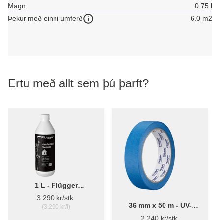
Magn
0.75 l
6.0 m2
Þekur með einni umferð
Ertu með allt sem þú þarft?
1 L - Flügger
Harðviðahreinsir - Tekk-
3.290 kr/stk.
og tréhreinsir
36 mm x 50 m - UV-
(3.290 kr/l)
málningarlímband -
2.240 kr/stk.