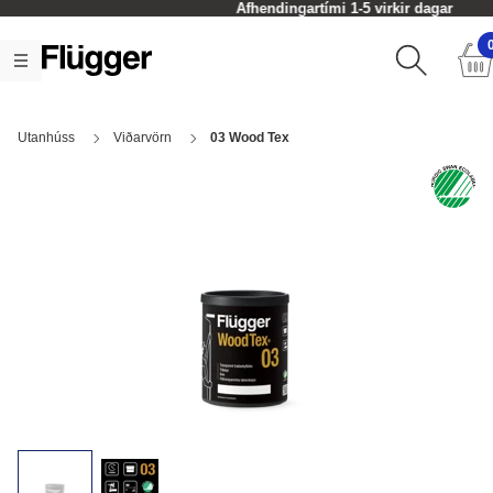
Afhendingartími 1-5 virkir dagar
Utanhúss
Viðarvörn
03 Wood Tex