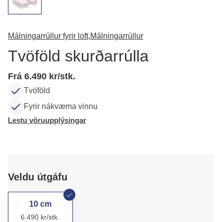
Málningarrúllur fyrir loft,
Málningarrúllur
Tvöföld skurðarrúlla
Frá 6.490 kr/stk.
Tvöföld
Fyrir nákvæma vinnu
Lestu vöruupplýsingar
Veldu útgáfu
10 cm
6.490 kr/stk.