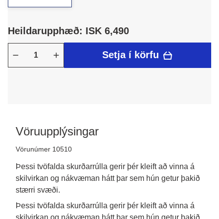
Heildarupphæð: ISK 6,490
Setja í körfu
Vöruupplýsingar
Vörunúmer 10510
Þessi tvöfalda skurðarrúlla gerir þér kleift að vinna á
skilvirkan og nákvæman hátt þar sem hún getur þakið
stærri svæði.
Þessi tvöfalda skurðarrúlla gerir þér kleift að vinna á 
skilvirkan og nákvæman hátt þar sem hún getur þakið 