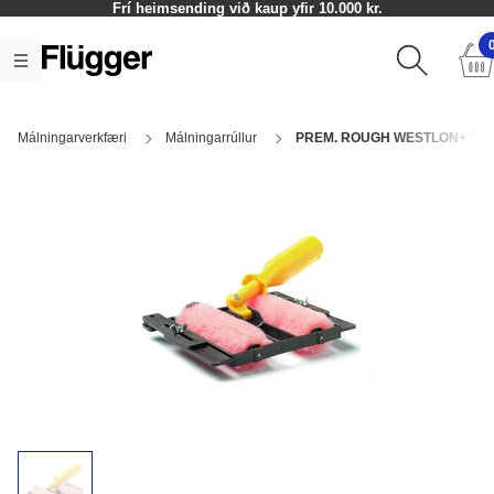
Frí heimsending við kaup yfir 10.000 kr.
Málningarverkfæri
Málningarrúllur
PREM. ROUGH WESTLON+ T/