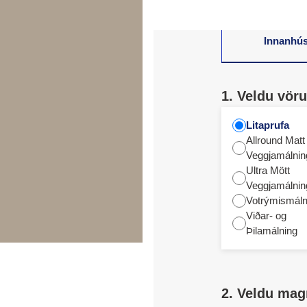
Innanhú
1. Veldu vöru
Litaprufa
Allround Matt
Veggjamálnin
Ultra Mött
Veggjamálnin
Votrýmismáln
Viðar- og
Þilamálning
2. Veldu mag