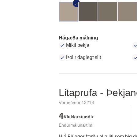
Hágæða málning
Mikil þekja
Þolir daglegt slit
Litaprufa - Þekjan
Vörunúmer 13218
4
Klukkustundir
Endurmálunartími
Hjá Flügger færðu alla liti sem þig d