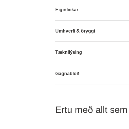
Eiginleikar
Umhverfi & öryggi
Tæknilýsing
Gagnablöð
Ertu með allt sem