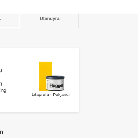
s
Utandyra
g
g
ing
Litaprufa - Þekjandi
n