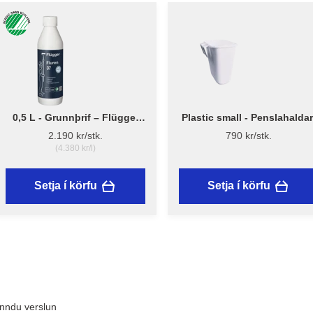
0,5 L - Grunnþrif – Flügger
Plastic small - Penslahaldar
Fluren 37
2.190 kr/stk.
790 kr/stk.
(4.380 kr/l)
Setja í körfu
Setja í körfu
inndu verslun