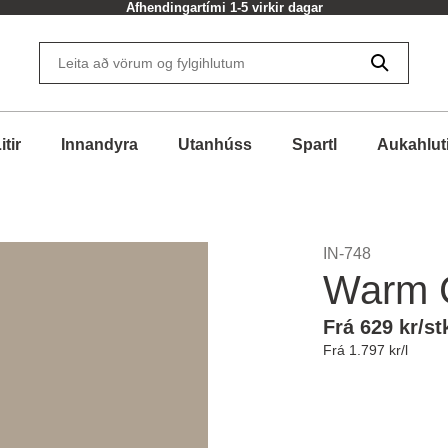
Afhendingartími 1-5 virkir dagar
itir
Innandyra
Utanhúss
Spartl
Aukahlut
IN-748
Warm 
Frá 629 kr/st
Frá 1.797 kr/l