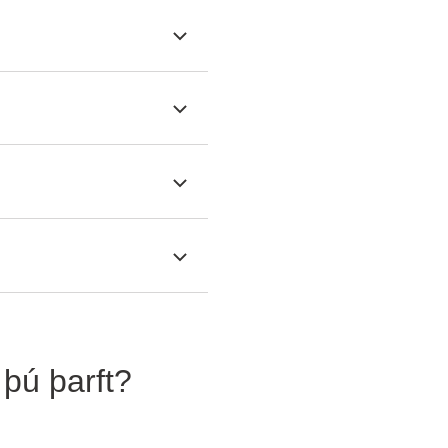
 þú þarft?