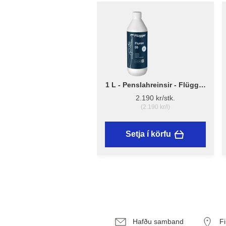
1 L - Penslahreinsir - Flügger
Fluren 59
2.190 kr/stk.
(2.190 kr/l)
Setja í körfu
Hafðu samband
F