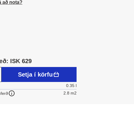
á að nota?
æð: ISK 629
Setja í körfu
0.35 l
2.8 m2
ferð