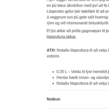
en þú tekur ákvörðun með því að fá l
Litaprufan gefur þér tækifæri til að p
á veggnum svo þú getir séð hvernig li
rými og við mismunandi birtuskilyrði.
Ef þú ætlar að prófa gagnsæjan lit þa
litaprufuna okkar.
ATH
: Notaðu litaprufuna til að velja li
votrými.
0,35 L – Veldu lit fyrir heimilið þ
Hentar bæði innan- og utandyra
Notaðu litaprufuna til að velja 
Notkun