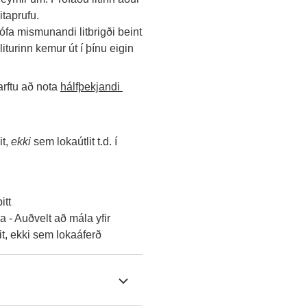
itaprufu.
rófa mismunandi litbrigði beint 
turinn kemur út í þínu eigin 
 
rftu að nota 
hálfþekjandi 
t, 
ekki
 sem lokaútlit t.d. í 
itt
 - Auðvelt að mála yfir
lit, ekki sem lokaáferð