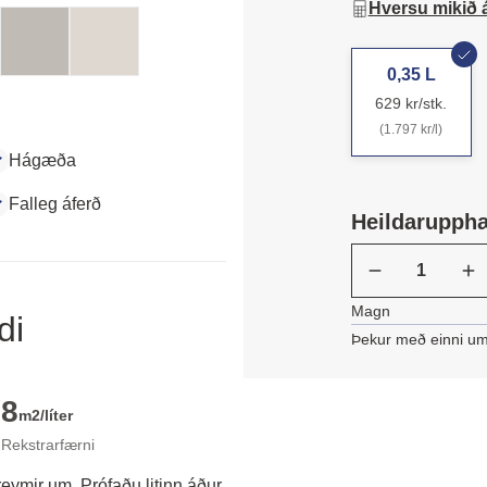
Hversu mikið 
0,35 L
629 kr/stk.
(1.797 kr/l)
Hágæða
Falleg áferð
Heildarupph
Magn
di
Þekur með einni um
8
m2/líter
Rekstrarfærni
reymir um. Prófaðu litinn áður