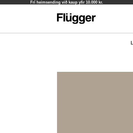
Frí heimsending við kaup yfir 10.000 kr.
L