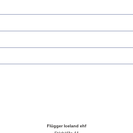
Flügger Iceland ehf
Stórhöfða 44