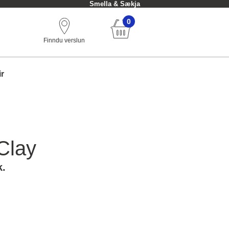
Smella & Sækja
0
Finndu verslun
ir
Clay
k.