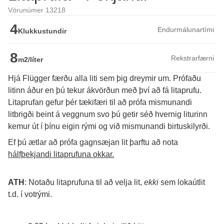
Vörunúmer 13218
4
Endurmálunartími
Klukkustundir
8
Rekstrarfærni
m2/líter
Hjá Flügger færðu alla liti sem þig dreymir um. Prófaðu
litinn áður en þú tekur ákvörðun með því að fá litaprufu.
Litaprufan gefur þér tækifæri til að prófa mismunandi 
litbrigði beint á veggnum svo þú getir séð hvernig liturinn 
kemur út í þínu eigin rými og við mismunandi birtuskilyrði. 
Ef þú ætlar að prófa gagnsæjan lit þarftu að nota 
hálfþekjandi litaprufuna okkar.
ATH
: Notaðu litaprufuna til að velja lit, 
ekki
 sem lokaútlit 
t.d. í votrými.