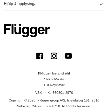
Hjálp & upplýsingar
Flügger Iceland ehf
Stórhöfða 44
110 Reykjavík
VSK nr. Kt. 560801-2970
Copyright © 2026, Flügger group A/S, Islevdalvej 151, 2610
Rødovre, CVR-nr.: 32788718. All Rights Reserved.