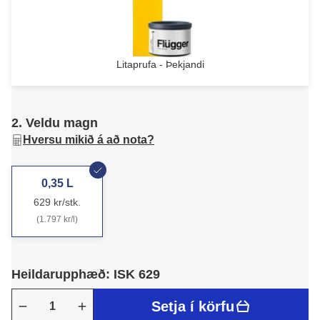
Litaprufa - Þekjandi
2. Veldu magn
Hversu mikið á að nota?
0,35 L
629 kr/stk.
(1.797 kr/l)
Heildarupphæð: ISK 629
Setja í körfu