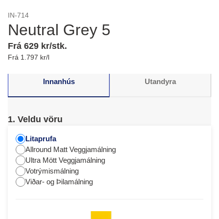
IN-714
Neutral Grey 5
Frá 629 kr/stk.
Frá 1.797 kr/l
Innanhús
Utandyra
1. Veldu vöru
Litaprufa
Allround Matt Veggjamálning
Ultra Mött Veggjamálning
Votrýmismálning
Viðar- og Þilamálning