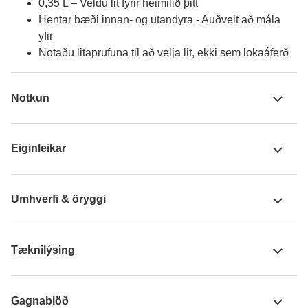
0,35 L – Veldu lit fyrir heimilið þitt
Hentar bæði innan- og utandyra - Auðvelt að mála
yfir
Notaðu litaprufuna til að velja lit, ekki sem lokaáferð
Notkun
Eiginleikar
Umhverfi & öryggi
Tæknilýsing
Gagnablöð