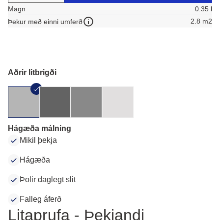
Magn
0.35 l
2.8 m2
Þekur með einni umferð
Aðrir litbrigði
Hágæða málning
Mikil þekja
Hágæða
Þolir daglegt slit
Falleg áferð
Litaprufa - Þekjandi