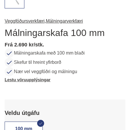
Veggfóðursverkfæri,
Málningarverkfæri
Málningarskafa 100 mm
Frá 2.690 kr/stk.
Málningarskafa með 100 mm blaði
Skefur til hreint yfirborð
Nær vel veggfóðri og málningu
Lestu vöruupplýsingar
Veldu útgáfu
100 mm