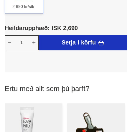
2.690 kr/stk.
Heildarupphæð: ISK 2,690
Setja í körfu
Ertu með allt sem þú þarft?