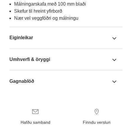
Málningarskafa með 100 mm blaði
Skefur til hreint yfirborð
Nær vel veggfóðri og málningu
Eiginleikar
Umhverfi & öryggi
Gagnablöð
Hafðu samband
Finndu verslun