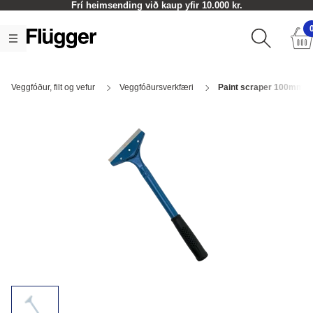
Frí heimsending við kaup yfir 10.000 kr.
Veggfóður, filt og vefur
Veggfóðursverkfæri
Paint scraper 100mm