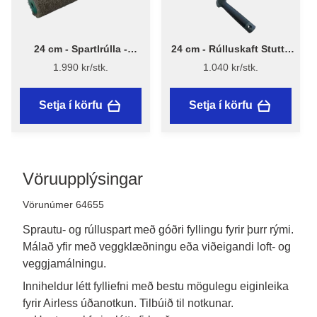
24 cm - Spartlrúlla -
24 cm - Rúlluskaft Stutt -
Flügger
Flügger
1.990 kr/stk.
1.040 kr/stk.
Setja í körfu
Setja í körfu
Vöruupplýsingar
Vörunúmer 64655
Sprautu- og rúlluspart með góðri fyllingu fyrir þurr rými.
Málað yfir með veggklæðningu eða viðeigandi loft- og
veggjamálningu.
Inniheldur létt fylliefni með bestu mögulegu eiginleika 