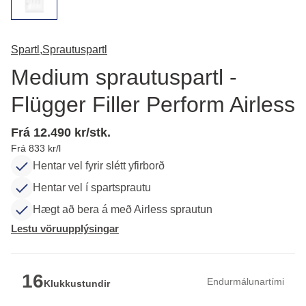
Spartl,
Sprautuspartl
Medium sprautuspartl -
Flügger Filler Perform Airless
Frá 12.490 kr/stk.
Frá 833 kr/l
Hentar vel fyrir slétt yfirborð
Hentar vel í spartsprautu
Hægt að bera á með Airless sprautun
Lestu vöruupplýsingar
16
Endurmálunartími
Klukkustundir