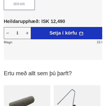
(833 kr/l)
Heildarupphæð: ISK 12,490
Setja í körfu
Magn
15 l
Ertu með allt sem þú þarft?