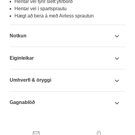
Hentar vel fyrir slétt yfirborð
Hentar vel í spartsprautu
Hægt að bera á með Airless sprautun
Notkun
Eiginleikar
Umhverfi & öryggi
Gagnablöð