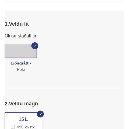
1.
Veldu lit
Okkar staðallitir
Ljósgrátt -
Poki
2.
Veldu magn
15 L
12.490 kr/stk.