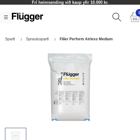
Frí heimsending við kaup yfir 10.000 kr.
Spartl
Sprautuspartl
Filler Perform Airless Medium