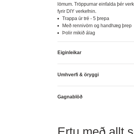
lömum. Tröppurnar einfalda þér verke
fyrir DIY verkefnin.  
Trappa úr tré - 5 þrepa
Með rennivörn og handhæg þrep
Þolir mikið álag
Eiginleikar
Umhverfi & öryggi
Gagnablöð
Ertu með allt 