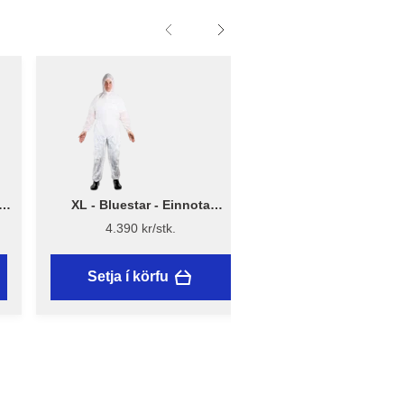
 -
XL - Bluestar - Einnota
i
málningargalli
4.390 kr/stk.
Setja í körfu