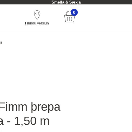
Smella & Sækja
0
Finndu verslun
ir
 Fimm þrepa
a - 1,50 m