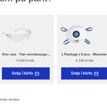
One size - Tær verndaraugu -
1 Package | 5 pcs - Bluestar
Light - Bluestar
Einnota rykgrímur með ventl
4.590 kr/stk.
4.190 kr/stk.
Setja í körfu
Setja í körfu
inndu verslun