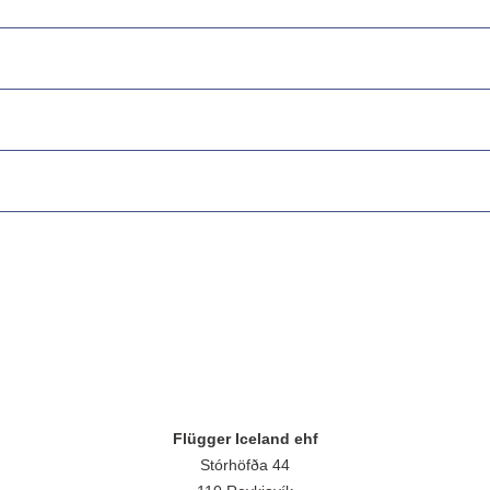
Flügger Iceland ehf
Stórhöfða 44