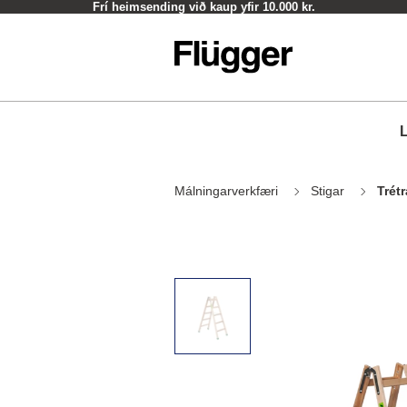
Frí heimsending við kaup yfir 10.000 kr.
L
Málningarverkfæri
Stigar
Trét