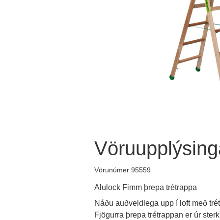
Vöruupplýsing
Vörunúmer 95559
Alulock Fimm þrepa trétrappa
Náðu auðveldlega upp í loft með trét
Fjögurra þrepa trétrappan er úr ster