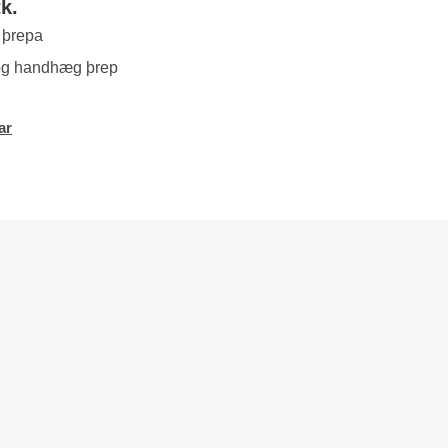
k.
5 þrepa
og handhæg þrep
ar