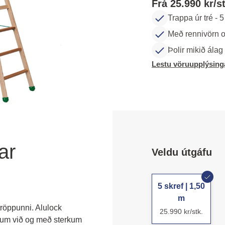
Frá 25.990 kr/st
Trappa úr tré - 
Með rennivörn 
Þolir mikið álag
Lestu vöruupplýsing
ar
Veldu útgáfu
5 skref | 1,50
m
röppunni. Alulock 
25.990 kr/stk.
kum við og með sterkum 