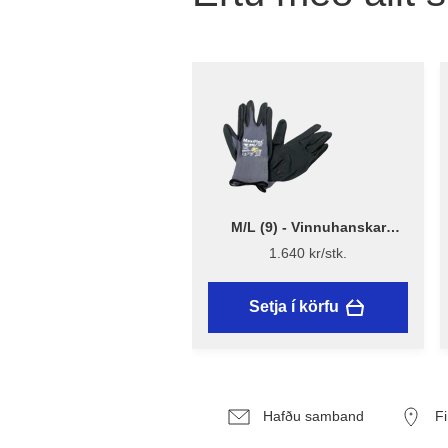
M/L (9) - Vinnuhanskar
MaxiFlex 42-874
1.640 kr/stk.
Setja í körfu
Hafðu samband
F