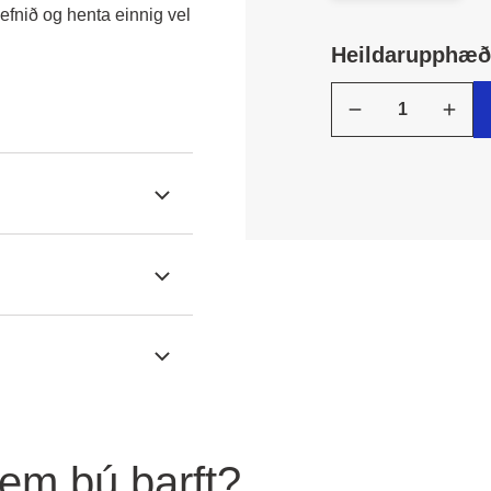
fnið og henta einnig vel 
Heildarupphæð:
sem þú þarft?