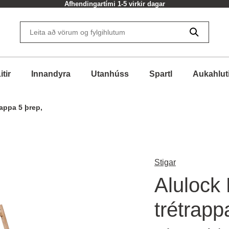
Afhendingartími 1-5 virkir dagar
itir
Innandyra
Utanhúss
Spartl
Aukahlut
rappa 5 þrep,
Stigar
Alulock
trétrapp