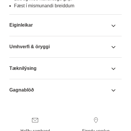
Fæst í mismunandi breiddum
Eiginleikar
Umhverfi & öryggi
Tæknilýsing
Gagnablöð
Hafðu samband
Finndu verslun