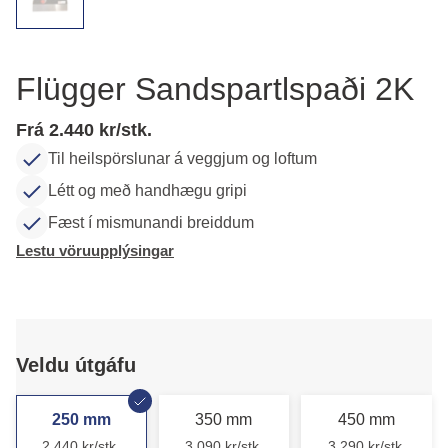
Flügger Sandspartlspaði 2K
Frá 2.440 kr/stk.
Til heilspörslunar á veggjum og loftum
Létt og með handhægu gripi
Fæst í mismunandi breiddum
Lestu vöruupplýsingar
Veldu útgáfu
250 mm
350 mm
450 mm
2.440 kr/stk.
3.090 kr/stk.
3.290 kr/stk.