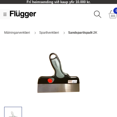
Frí heimsending við kaup yfir 10.000 kr.
Málningarverkfæri
Spartlverkfæri
Sandspartlspaði 2K