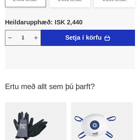
Heildarupphæð: ISK 2,440
Setja í körfu
Ertu með allt sem þú þarft?