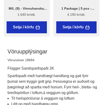
M/L (9) - Vinnuhanskar
1 Package | 5 pcs -
MaxiFlex 42-874
Bluestar - Einnota
1.640 kr/stk.
4.190 kr/stk.
rykgrímur með ventli
Setja í körfu
Setja í körfu
Vöruupplýsingar
Vörunúmer 18684
Flügger Sandspartlspaði 2K
Spartlspaði með handhægt handfang og gati fyrir 
þumal sem tryggir gott grip. Þessvegna er auðvelt og 
þæginlegt að spartla með honum. Fyrir heil-, bletta- og 
breiðspörtlun í loftum,á veggjum og gólfum.
Til heilspörslunar á veggjum og loftum
Létt og með handhægu gripi