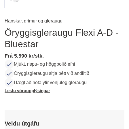
Hanskar, grímur og gleraugu
Öryggisgleraugu Flexi A-D -
Bluestar
Frá 5.590 kr/stk.
Mjúkt, rispu- og höggþolið efni
Öryggisgleraugu sitja þétt við andlitið
Hægt að nota yfir venjuleg gleraugu
Lestu vöruupplýsingar
Veldu útgáfu