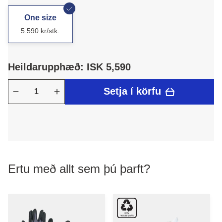
One size
5.590 kr/stk.
Heildarupphæð: ISK 5,590
Setja í körfu
Ertu með allt sem þú þarft?