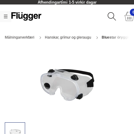
Afhendingartími 1-5 virkir dagar
Málningarverkfæri
Hanskar, grímur og gleraugu
Bluestar öryggisgl