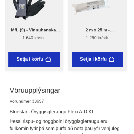
M/L (9) - Vinnuhanskar
2 m x 25 m -
MaxiFlex 42-874
Yfirbreiðsluplast 13 µ -
1.640 kr/stk.
1.290 kr/stk.
Endurunnið plast
Setja í körfu
Setja í körfu
Vöruupplýsingar
Vörunúmer 33697
Bluestar - Öryggisgleraugu Flexi A-D KL
Þessi rispu- og höggþolni öryggisgleraugu eru 
fullkomin fyrir þá sem þurfa að nota þau yfir venjuleg 