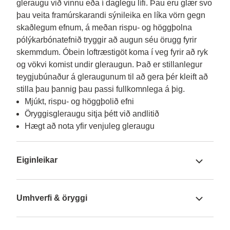
gleraugu við vinnu eða í daglegu lífi. Þau eru glær svo 
þau veita framúrskarandi sýnileika en líka vörn gegn 
skaðlegum efnum, á meðan rispu- og höggþolna 
pólýkarbónatefnið tryggir að augun séu örugg fyrir 
skemmdum. Óbein loftræstigöt koma í veg fyrir að ryk 
og vökvi komist undir gleraugun. Það er stillanlegur 
teygjubúnaður á gleraugunum til að gera þér kleift að 
stilla þau þannig þau passi fullkomnlega á þig. 
Mjúkt, rispu- og höggþolið efni
Öryggisgleraugu sitja þétt við andlitið
Hægt að nota yfir venjuleg gleraugu
Eiginleikar
Umhverfi & öryggi