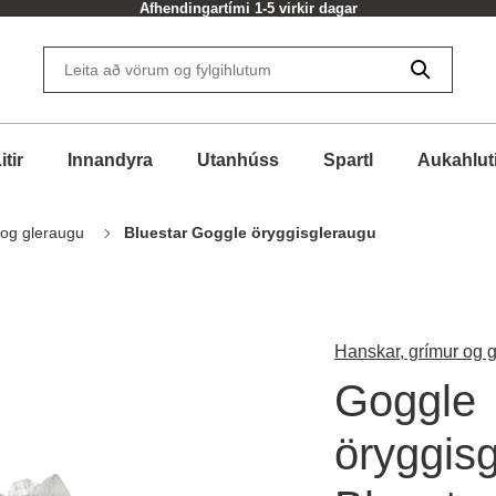
Afhendingartími 1-5 virkir dagar
itir
Innandyra
Utanhúss
Spartl
Aukahlut
 og gleraugu
Bluestar Goggle öryggisgleraugu
Hanskar, grímur og 
Goggle
öryggisg