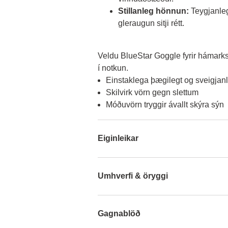
Stillanleg hönnun:
Teygjanleg
gleraugun sitji rétt.
Veldu BlueStar Goggle fyrir hámarks
í notkun.
Einstaklega þægilegt og sveigjanl
Skilvirk vörn gegn slettum
Móðuvörn tryggir ávallt skýra sýn
Eiginleikar
Umhverfi & öryggi
Gagnablöð