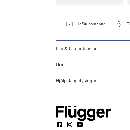
Hafðu samband
F
Litir & Litainnblastur
Um
Hjálp & upplýsingar