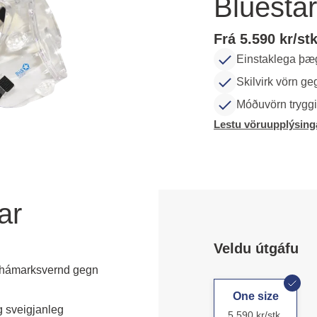
Bluestar
Frá 5.590 kr/stk
Einstaklega þæg
Skilvirk vörn ge
Móðuvörn tryggir
Lestu vöruupplýsing
ar
Veldu útgáfu
 hámarksvernd gegn
One size
 sveigjanleg 
5.590 kr/stk.