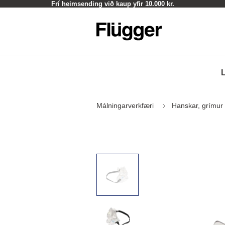
Frí heimsending við kaup yfir 10.000 kr.
L
Málningarverkfæri
Hanskar, grímur