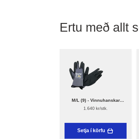
Ertu með allt 
M/L (9) - Vinnuhanskar
MaxiFlex 42-874
1.640 kr/stk.
Setja í körfu