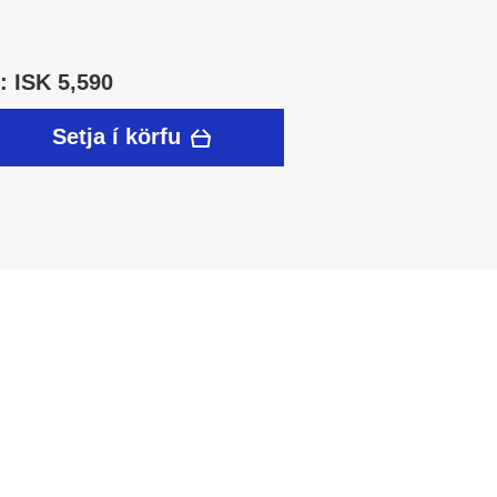
 ISK 5,590
Setja í körfu