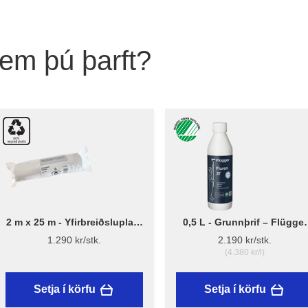
sem þú þarft?
2 m x 25 m - Yfirbreiðsluplast
0,5 L - Grunnþrif – Flügger
13 µ - Endurunnið plast
Fluren 37
1.290 kr/stk.
2.190 kr/stk.
(4.380 kr/l)
Setja í körfu
Setja í körfu