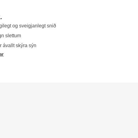
.
ilegt og sveigjanlegt snið
gn slettum
 ávallt skýra sýn
ar