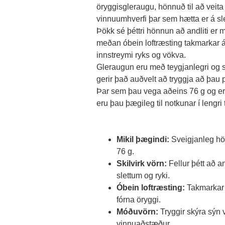
öryggisgleraugu, hönnuð til að veita
vinnuumhverfi þar sem hætta er á sl
Þökk sé þéttri hönnun að andliti er mi
meðan óbein loftræsting takmarkar á s
innstreymi ryks og vökva. 
Gleraugun eru með teygjanlegri og st
gerir það auðvelt að tryggja að þau p
Þar sem þau vega aðeins 76 g og eru
eru þau þægileg til notkunar í lengri 
Mikil þægindi:
Sveigjanleg hö
76 g.
Skilvirk vörn:
Fellur þétt að a
slettum og ryki.
Óbein loftræsting:
Takmarkar 
fórna öryggi.
Móðuvörn:
Tryggir skýra sýn v
vinnuaðstæður.