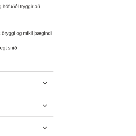
 höfuðól tryggir að
 öryggi og mikil þægindi 
egt snið