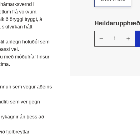
 hámarksvernd í 
ettum frá vökvum. 
kið öryggi tryggt, á 
Heildarupphæð:
kilvirkan hátt 
illanlegri höfuðól sem 
assi vel. 
 með móðufríar linsur 
tíma.
nnun sem vegur aðeins
ndliti sem ver gegn
rykagnir án þess að
ið fjölbreyttar