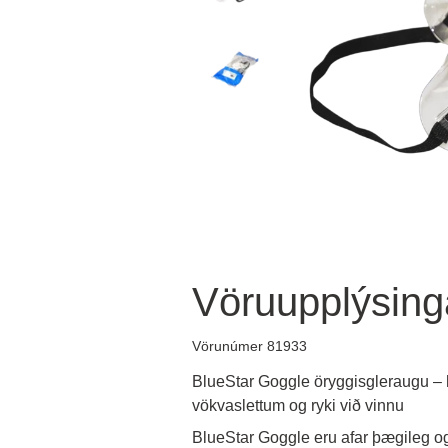
Vöruupplýsing
Vörunúmer 81933
BlueStar Goggle öryggisgleraugu –
vökvaslettum og ryki við vinnu
BlueStar Goggle eru afar þægileg og