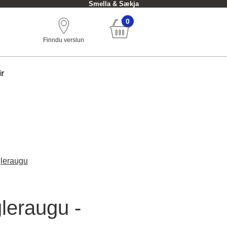
Smella & Sækja
0
Finndu verslun
ir
gleraugu
leraugu -