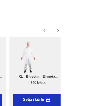
XL - Bluestar - Einnota
One size - Tær vernd
málningargalli
Light - Bluest
4.390 kr/stk.
4.590 kr/stk.
Setja í körfu
Setja í körfu