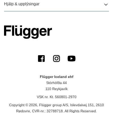
Hjálp & upplýsingar
Flügger Iceland ehf
Stórhöfða 44
110 Reykjavík
VSK nr. Kt. 560801-2970
Copyright © 2026, Flügger group A/S, Islevdalvej 151, 2610
Rødovre, CVR-nr.: 32788718. All Rights Reserved.