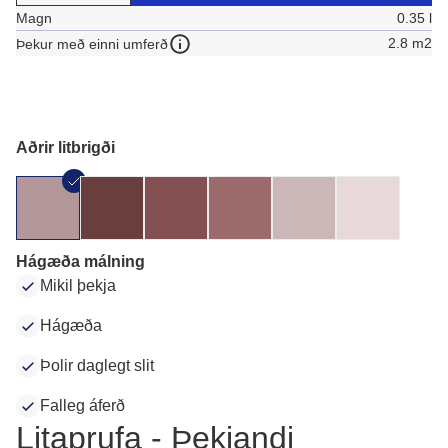
Magn
0.35 l
2.8 m2
Þekur með einni umferð
Aðrir litbrigði
Hágæða málning
Mikil þekja
Hágæða
Þolir daglegt slit
Falleg áferð
Litaprufa - Þekjandi