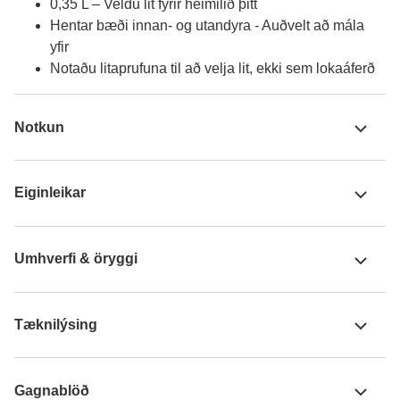
0,35 L – Veldu lit fyrir heimilið þitt
Hentar bæði innan- og utandyra - Auðvelt að mála
yfir
Notaðu litaprufuna til að velja lit, ekki sem lokaáferð
Notkun
Eiginleikar
Umhverfi & öryggi
Tæknilýsing
Gagnablöð