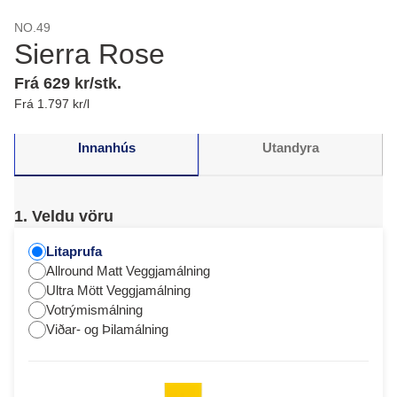
NO.49
Sierra Rose
Frá 629 kr/stk.
Frá 1.797 kr/l
Innanhús
Utandyra
1. Veldu vöru
Litaprufa
Allround Matt Veggjamálning
Ultra Mött Veggjamálning
Votrýmismálning
Viðar- og Þilamálning