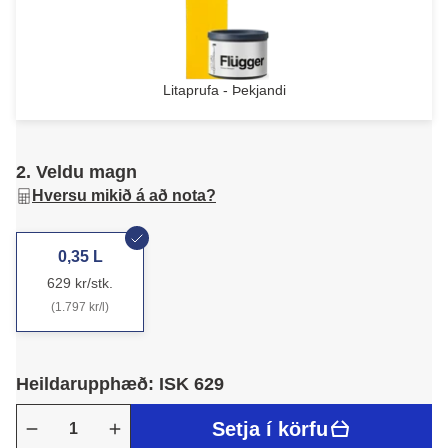
Litaprufa - Þekjandi
2. Veldu magn
Hversu mikið á að nota?
0,35 L
629 kr/stk.
(1.797 kr/l)
Heildarupphæð: ISK 629
Setja í körfu