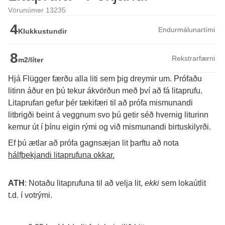
Vörunúmer 13235
4
Endurmálunartími
Klukkustundir
8
Rekstrarfærni
m2/líter
Hjá Flügger færðu alla liti sem þig dreymir um. Prófaðu
litinn áður en þú tekur ákvörðun með því að fá litaprufu.
Litaprufan gefur þér tækifæri til að prófa mismunandi 
litbrigði beint á veggnum svo þú getir séð hvernig liturinn 
kemur út í þínu eigin rými og við mismunandi birtuskilyrði. 
Ef þú ætlar að prófa gagnsæjan lit þarftu að nota 
hálfþekjandi litaprufuna okkar.
ATH
: Notaðu litaprufuna til að velja lit, 
ekki
 sem lokaútlit 
t.d. í votrými.