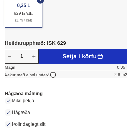
0,35 L
629 kr/stk.
(1.797 kr/l)
Heildarupphæð: ISK 629
Setja í körfu
Magn
0.35 l
2.8 m2
Þekur með einni umferð
Hágæða málning
Mikil þekja
Hágæða
Þolir daglegt slit