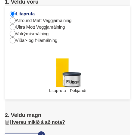
1. Veldu vöru
Litaprufa
Allround Matt Veggjamálning
Ultra Mött Veggjamálning
Votrýmismálning
Viðar- og Þilamálning
Litaprufa - Þekjandi
2. Veldu magn
Hversu mikið á að nota?