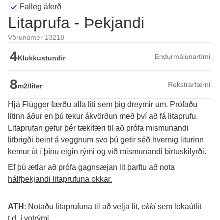
Falleg áferð
Litaprufa - Þekjandi
Vörunúmer 13218
4
Endurmálunartími
Klukkustundir
8
Rekstrarfærni
m2/líter
Hjá Flügger færðu alla liti sem þig dreymir um. Prófaðu
litinn áður en þú tekur ákvörðun með því að fá litaprufu.
Litaprufan gefur þér tækifæri til að prófa mismunandi 
litbrigði beint á veggnum svo þú getir séð hvernig liturinn 
kemur út í þínu eigin rými og við mismunandi birtuskilyrði. 
Ef þú ætlar að prófa gagnsæjan lit þarftu að nota 
hálfþekjandi litaprufuna okkar.
ATH
: Notaðu litaprufuna til að velja lit, 
ekki
 sem lokaútlit 
t.d. í votrými.