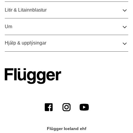
Litir & Litainnblastur
Um
Hjálp & upplýsingar
Flügger Iceland ehf