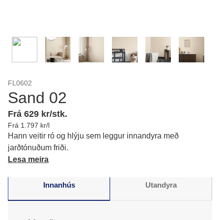
FL0602
Sand 02
Frá 629 kr/stk.
Frá 1.797 kr/l
Hann veitir ró og hlýju sem leggur innandyra með
jarðtónuðum friði.
Lesa meira
Innanhús
Utandyra