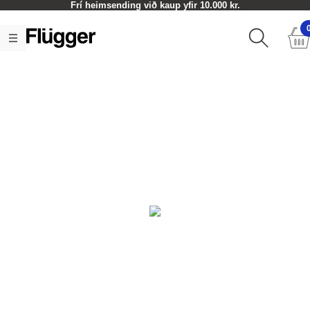
Frí heimsending við kaup yfir 10.000 kr.