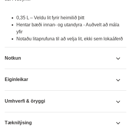
0,35 L – Veldu lit fyrir heimilið þitt
Hentar bæði innan- og utandyra - Auðvelt að mála
yfir
Notaðu litaprufuna til að velja lit, ekki sem lokaáferð
Notkun
Eiginleikar
Umhverfi & öryggi
Tæknilýsing