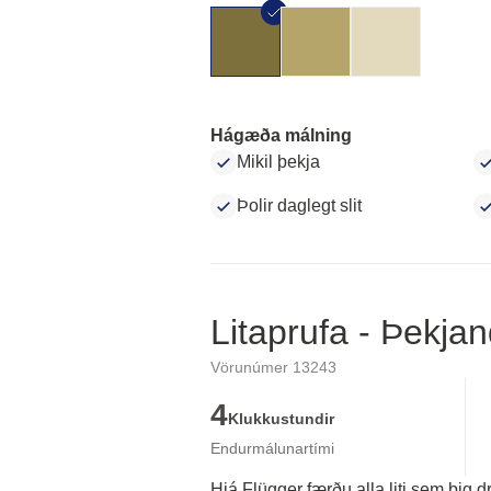
Hágæða málning
Mikil þekja
Þolir daglegt slit
Litaprufa - Þekjan
Vörunúmer 13243
4
Klukkustundir
Endurmálunartími
Hjá Flügger færðu alla liti sem þig d