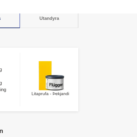
s
Utandyra
g
g
ing
Litaprufa - Þekjandi
n