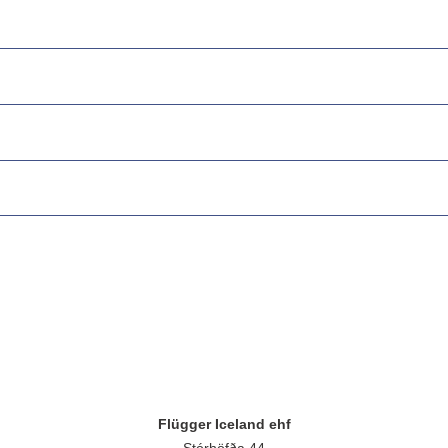
Flügger Iceland ehf
Stórhöfða 44