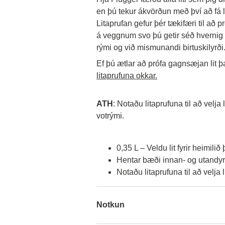
en þú tekur ákvörðun með því að fá l
Litaprufan gefur þér tækifæri til að p
á veggnum svo þú getir séð hvernig li
rými og við mismunandi birtuskilyrði.
Ef þú ætlar að prófa gagnsæjan lit þa
litaprufuna okkar.
ATH
: Notaðu litaprufuna til að velja li
votrými.
0,35 L – Veldu lit fyrir heimilið þ
Hentar bæði innan- og utandyra
Notaðu litaprufuna til að velja 
Notkun