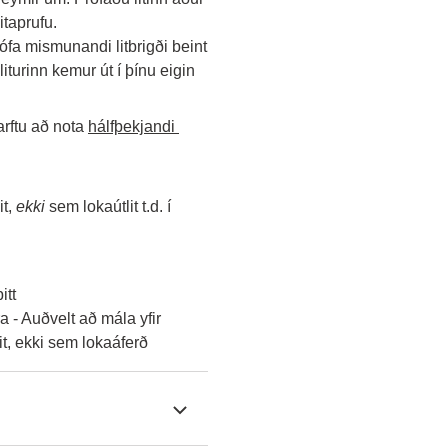
itaprufu.
rófa mismunandi litbrigði beint 
turinn kemur út í þínu eigin 
 
rftu að nota 
hálfþekjandi 
t, 
ekki
 sem lokaútlit t.d. í 
itt
 - Auðvelt að mála yfir
lit, ekki sem lokaáferð