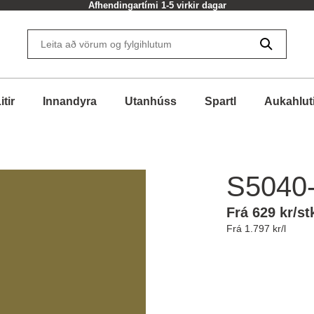
Afhendingartími 1-5 virkir dagar
itir
Innandyra
Utanhúss
Spartl
Aukahlut
S5040
Frá 629 kr/st
Frá 1.797 kr/l