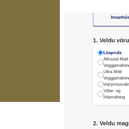
Innanhú
1. Veldu vöru
Litaprufa
Allround Matt
Veggjamálnin
Ultra Mött
Veggjamálnin
Votrýmismáln
Viðar- og
Þilamálning
2. Veldu mag