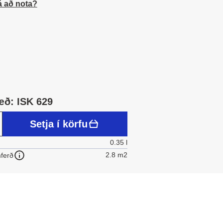
á að nota?
æð: ISK 629
Setja í körfu
0.35 l
2.8 m2
ferð