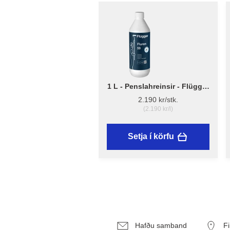
1 L - Penslahreinsir - Flügger
Fluren 59
2.190 kr/stk.
(2.190 kr/l)
Setja í körfu
Hafðu samband
F