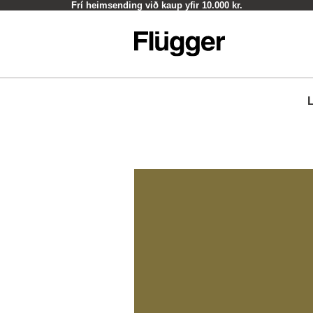
Frí heimsending við kaup yfir 10.000 kr.
L