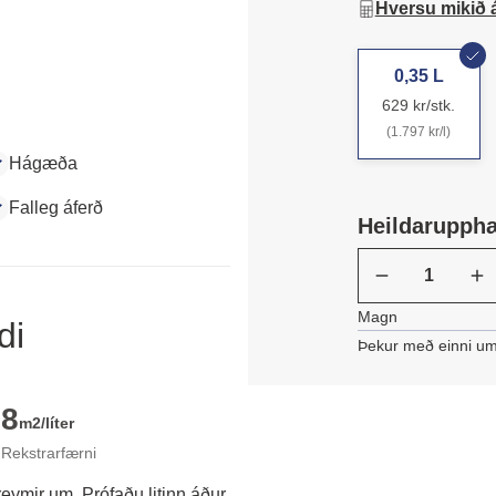
Hversu mikið 
0,35 L
629 kr/stk.
(1.797 kr/l)
Hágæða
Falleg áferð
Heildarupph
Magn
di
Þekur með einni um
8
m2/líter
Rekstrarfærni
reymir um. Prófaðu litinn áður