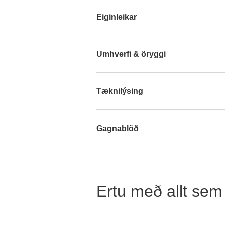
Eiginleikar
Umhverfi & öryggi
Tæknilýsing
Gagnablöð
Ertu með allt sem