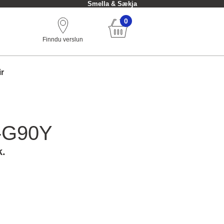
Smella & Sækja
0
Finndu verslun
ir
-G90Y
k.