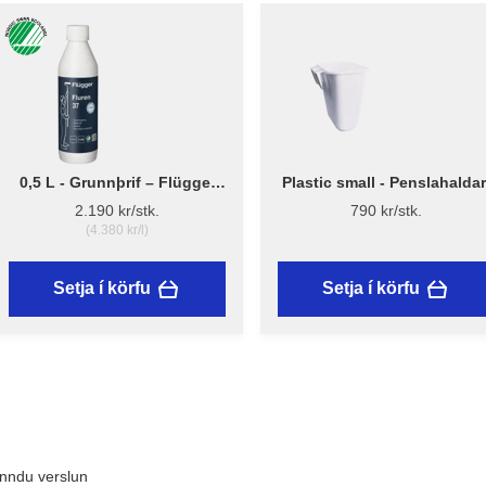
0,5 L - Grunnþrif – Flügger
Plastic small - Penslahaldar
Fluren 37
2.190 kr/stk.
790 kr/stk.
(4.380 kr/l)
Setja í körfu
Setja í körfu
inndu verslun