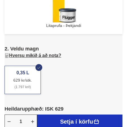
Litaprufa - Þekjandi
2. Veldu magn
Hversu mikið á að nota?
0,35 L
629 kr/stk.
(1.797 kr/l)
Heildarupphæð: ISK 629
Setja í körfu