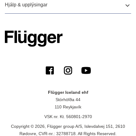
Hjálp & upplýsingar
Flügger Iceland ehf
Stórhöfða 44
110 Reykjavík
VSK nr. Kt. 560801-2970
Copyright © 2026, Flügger group A/S, Islevdalvej 151, 2610
Rødovre, CVR-nr.: 32788718. All Rights Reserved.