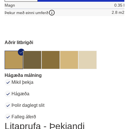
Magn
0.35 l
2.8 m2
Þekur með einni umferð
Aðrir litbrigði
Hágæða málning
Mikil þekja
Hágæða
Þolir daglegt slit
Falleg áferð
Litaprufa - Þekjandi