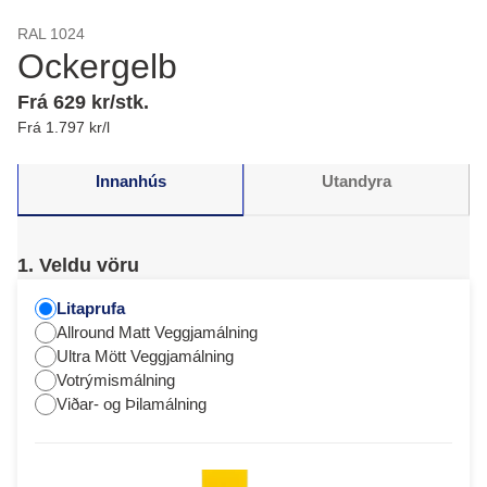
RAL 1024
Ockergelb
Frá 629 kr/stk.
Frá 1.797 kr/l
Innanhús
Utandyra
1. Veldu vöru
Litaprufa
Allround Matt Veggjamálning
Ultra Mött Veggjamálning
Votrýmismálning
Viðar- og Þilamálning