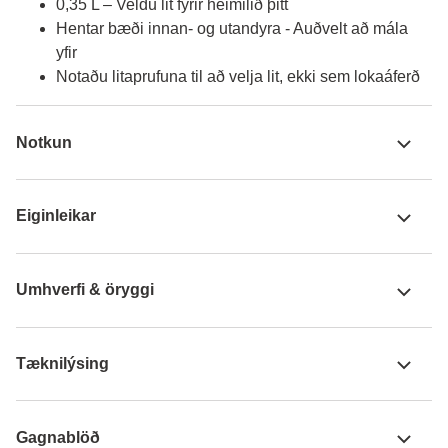
0,35 L – Veldu lit fyrir heimilið þitt
Hentar bæði innan- og utandyra - Auðvelt að mála
yfir
Notaðu litaprufuna til að velja lit, ekki sem lokaáferð
Notkun
Eiginleikar
Umhverfi & öryggi
Tæknilýsing
Gagnablöð