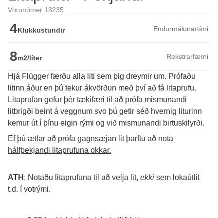
Vörunúmer 13235
4
Endurmálunartími
Klukkustundir
8
Rekstrarfærni
m2/líter
Hjá Flügger færðu alla liti sem þig dreymir um. Prófaðu
litinn áður en þú tekur ákvörðun með því að fá litaprufu.
Litaprufan gefur þér tækifæri til að prófa mismunandi 
litbrigði beint á veggnum svo þú getir séð hvernig liturinn 
kemur út í þínu eigin rými og við mismunandi birtuskilyrði. 
Ef þú ætlar að prófa gagnsæjan lit þarftu að nota 
hálfþekjandi litaprufuna okkar.
ATH
: Notaðu litaprufuna til að velja lit, 
ekki
 sem lokaútlit 
t.d. í votrými.