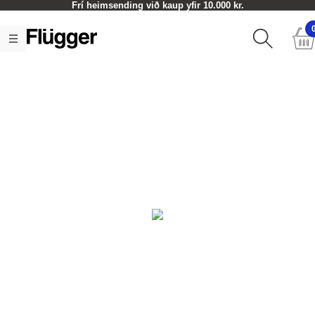
Frí heimsending við kaup yfir 10.000 kr.