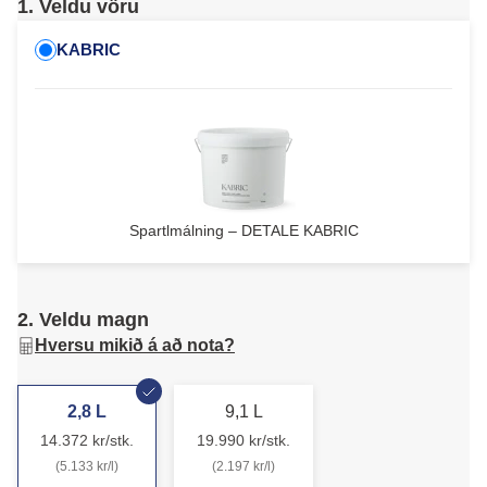
1. Veldu vöru
KABRIC
Spartlmálning – DETALE KABRIC
2. Veldu magn
Hversu mikið á að nota?
2,8 L
9,1 L
14.372 kr/stk.
19.990 kr/stk.
(5.133 kr/l)
(2.197 kr/l)