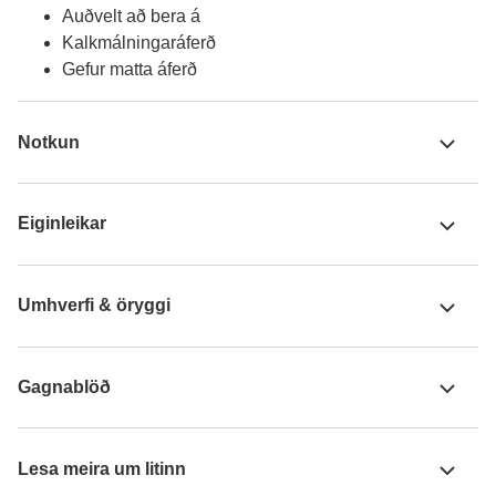
Auðvelt að bera á
Kalkmálningaráferð
Gefur matta áferð
Notkun
Eiginleikar
Umhverfi & öryggi
Gagnablöð
Lesa meira um litinn