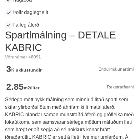
Þolir daglegt slit
Falleg áferð
Spartlmálning – DETALE
KABRIC
Vörunúmer 48091
3
Endurmálunartími
Klukkustundir
2.85
Rekstrarfærni
m2/líter
Sérlega mött þykk málning sem minnir á litað spartl sem
skilar yfirborðsflötum með áhrifamikilli mattri áferð.
KABRIC blandar saman munstraðri áferð og grófleika með 
lokaútkomu sem samsvarar sérlega möttum máluðum fleti 
sem hægt er að segja að sé nokkurs konar hrátt 
iðnaðarútlit. KABRIC er sett á fleti í tveimur umferðum. Á 