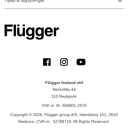
Hjálp & upplýsingar
Flügger Iceland ehf
Stórhöfða 44
110 Reykjavík
VSK nr. Kt. 560801-2970
Copyright © 2026, Flügger group A/S, Islevdalvej 151, 2610
Rødovre, CVR-nr.: 32788718. All Rights Reserved.