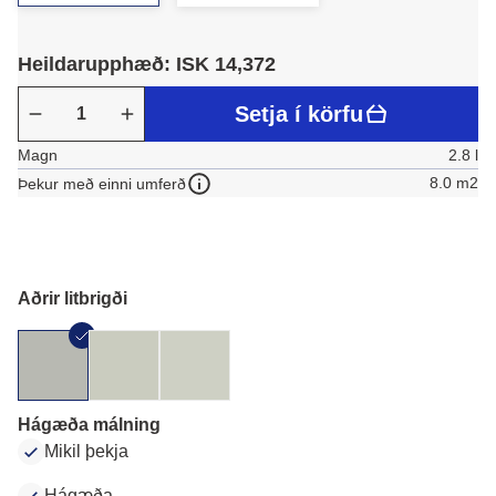
Heildarupphæð: ISK 14,372
Setja í körfu
Magn
2.8 l
8.0 m2
Þekur með einni umferð
Aðrir litbrigði
Hágæða málning
Mikil þekja
Hágæða