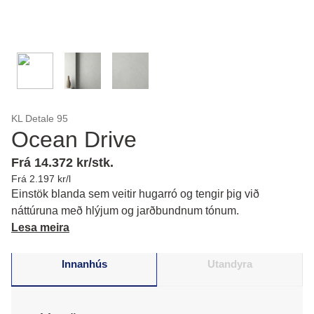
KL Detale 95
Ocean Drive
Frá 14.372 kr/stk.
Frá 2.197 kr/l
Einstök blanda sem veitir hugarró og tengir þig við
náttúruna með hlýjum og jarðbundnum tónum.
Lesa meira
Innanhús
Utandyra