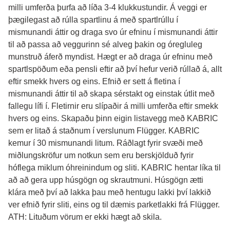
milli umferða þurfa að líða 3-4 klukkustundir. Á veggi er 
þægilegast að rúlla spartlinu á með spartlrúllu í 
mismunandi áttir og draga svo úr efninu í mismunandi áttir 
til að passa að veggurinn sé alveg þakin og óregluleg 
munstruð áferð myndist. Hægt er að draga úr efninu með 
spartlspöðum eða pensli eftir að því hefur verið rúllað á, allt 
eftir smekk hvers og eins. Efnið er sett á fletina í 
mismunandi áttir til að skapa sérstakt og einstak útlit með 
fallegu lífi í. Fletirnir eru slípaðir á milli umferða eftir smekk 
hvers og eins. Skapaðu þinn eigin listavegg með KABRIC 
sem er litað á staðnum í verslunum Flügger. KABRIC 
kemur í 30 mismunandi litum. Ráðlagt fyrir svæði með 
miðlungskröfur um notkun sem eru berskjölduð fyrir 
hóflega miklum óhreinindum og sliti. KABRIC hentar líka til 
að að gera upp húsgögn og skrautmuni. Húsgögn ætti 
klára með því að lakka þau með hentugu lakki því lakkið 
ver efnið fyrir sliti, eins og til dæmis parketlakki frá Flügger.

ATH: Lituðum vörum er ekki hægt að skila.