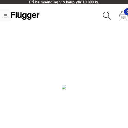
Frí heimsending við kaup yfir 10.000 kr.