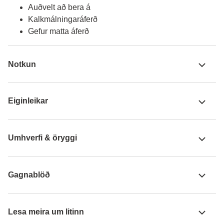
Auðvelt að bera á
Kalkmálningaráferð
Gefur matta áferð
Notkun
Eiginleikar
Umhverfi & öryggi
Gagnablöð
Lesa meira um litinn