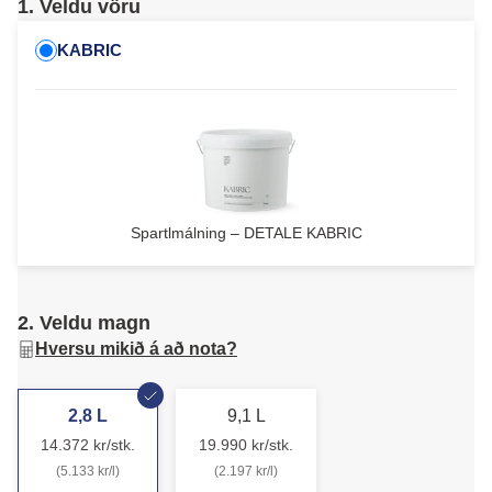
1. Veldu vöru
KABRIC
Spartlmálning – DETALE KABRIC
2. Veldu magn
Hversu mikið á að nota?
2,8 L
9,1 L
14.372 kr/stk.
19.990 kr/stk.
(5.133 kr/l)
(2.197 kr/l)