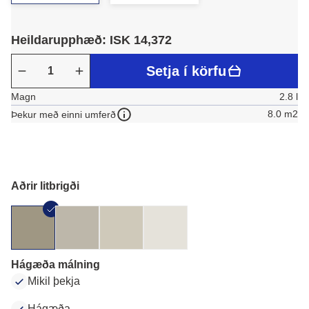
Heildarupphæð: ISK 14,372
Setja í körfu
Magn
2.8 l
8.0 m2
Þekur með einni umferð
Aðrir litbrigði
Hágæða málning
Mikil þekja
Hágæða