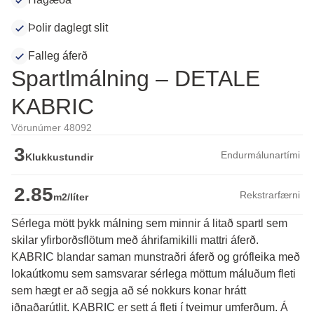
Þolir daglegt slit
Falleg áferð
Spartlmálning – DETALE
KABRIC
Vörunúmer 48092
3
Endurmálunartími
Klukkustundir
2.85
Rekstrarfærni
m2/líter
Sérlega mött þykk málning sem minnir á litað spartl sem
skilar yfirborðsflötum með áhrifamikilli mattri áferð.
KABRIC blandar saman munstraðri áferð og grófleika með 
lokaútkomu sem samsvarar sérlega möttum máluðum fleti 
sem hægt er að segja að sé nokkurs konar hrátt 
iðnaðarútlit. KABRIC er sett á fleti í tveimur umferðum. Á 