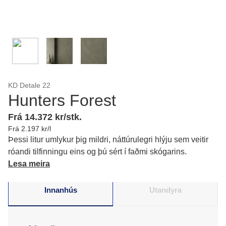
KD Detale 22
Hunters Forest
Frá 14.372 kr/stk.
Frá 2.197 kr/l
Þessi litur umlykur þig mildri, náttúrulegri hlýju sem veitir
róandi tilfinningu eins og þú sért í faðmi skógarins.
Lesa meira
Innanhús
Utandyra