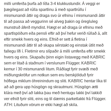
milli umferða þurfa að líða 3-4 klukkustundir. Á veggi er 
þægilegast að rúlla spartlinu á með spartlrúllu í 
mismunandi áttir og draga svo úr efninu í mismunandi áttir 
til að passa að veggurinn sé alveg þakin og óregluleg 
munstruð áferð myndist. Hægt er að draga úr efninu með 
spartlspöðum eða pensli eftir að því hefur verið rúllað á, allt 
eftir smekk hvers og eins. Efnið er sett á fletina í 
mismunandi áttir til að skapa sérstakt og einstak útlit með 
fallegu lífi í. Fletirnir eru slípaðir á milli umferða eftir smekk 
hvers og eins. Skapaðu þinn eigin listavegg með KABRIC 
sem er litað á staðnum í verslunum Flügger. KABRIC 
kemur í 30 mismunandi litum. Ráðlagt fyrir svæði með 
miðlungskröfur um notkun sem eru berskjölduð fyrir 
hóflega miklum óhreinindum og sliti. KABRIC hentar líka til 
að að gera upp húsgögn og skrautmuni. Húsgögn ætti 
klára með því að lakka þau með hentugu lakki því lakkið 
ver efnið fyrir sliti, eins og til dæmis parketlakki frá Flügger.

ATH: Lituðum vörum er ekki hægt að skila.