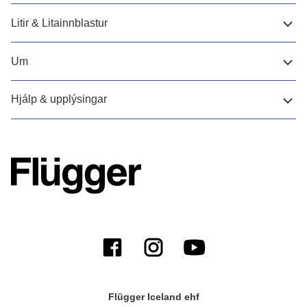
Litir & Litainnblastur
Um
Hjálp & upplýsingar
Flügger Iceland ehf