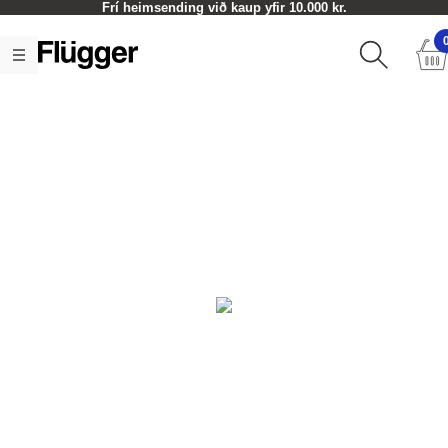
Frí heimsending við kaup yfir 10.000 kr.