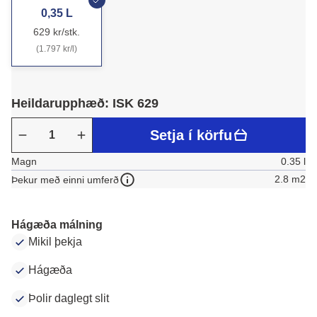
0,35 L
629 kr/stk.
(1.797 kr/l)
Heildarupphæð: ISK 629
Setja í körfu
Magn
0.35 l
2.8 m2
Þekur með einni umferð
Hágæða málning
Mikil þekja
Hágæða
Þolir daglegt slit