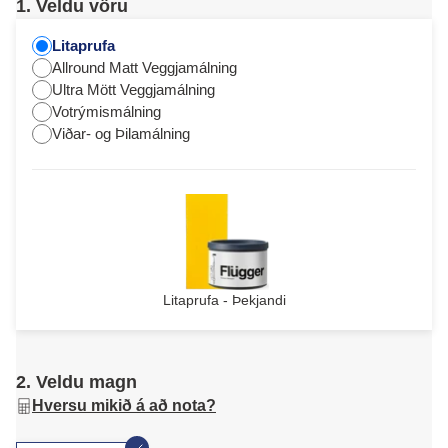
1. Veldu vöru
Litaprufa
Allround Matt Veggjamálning
Ultra Mött Veggjamálning
Votrýmismálning
Viðar- og Þilamálning
Litaprufa - Þekjandi
2. Veldu magn
Hversu mikið á að nota?