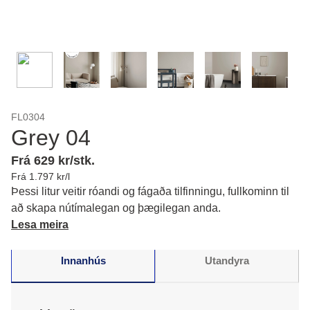
FL0304
Grey 04
Frá 629 kr/stk.
Frá 1.797 kr/l
Þessi litur veitir róandi og fágaða tilfinningu, fullkominn til
að skapa nútímalegan og þægilegan anda.
Lesa meira
Innanhús
Utandyra