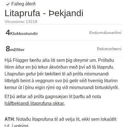
Falleg áferð
Litaprufa - Þekjandi
Vörunúmer 13218
4
Endurmálunartími
Klukkustundir
8
Rekstrarfærni
m2/líter
Hjá Flügger færðu alla liti sem þig dreymir um. Prófaðu
litinn áður en þú tekur ákvörðun með því að fá litaprufu.
Litaprufan gefur þér tækifæri til að prófa mismunandi 
litbrigði beint á veggnum svo þú getir séð hvernig liturinn 
kemur út í þínu eigin rými og við mismunandi birtuskilyrði. 
Ef þú ætlar að prófa gagnsæjan lit þarftu að nota 
hálfþekjandi litaprufuna okkar.
ATH
: Notaðu litaprufuna til að velja lit, 
ekki
 sem lokaútlit 
t.d. í votrými.