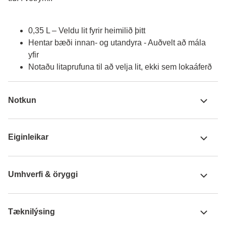
0,35 L – Veldu lit fyrir heimilið þitt
Hentar bæði innan- og utandyra - Auðvelt að mála
yfir
Notaðu litaprufuna til að velja lit, ekki sem lokaáferð
Notkun
Eiginleikar
Umhverfi & öryggi
Tæknilýsing