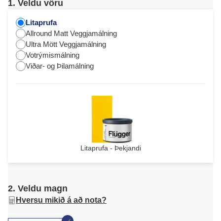
1. Veldu vöru
Litaprufa
Allround Matt Veggjamálning
Ultra Mött Veggjamálning
Votrýmismálning
Viðar- og Þilamálning
Litaprufa - Þekjandi
2. Veldu magn
Hversu mikið á að nota?