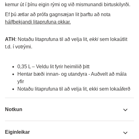
kemur út í þínu eigin rými og við mismunandi birtuskilyrði. 
Ef þú ætlar að prófa gagnsæjan lit þarftu að nota 
hálfþekjandi litaprufuna okkar.
ATH
: Notaðu litaprufuna til að velja lit, 
ekki
 sem lokaútlit 
t.d. í votrými.
0,35 L – Veldu lit fyrir heimilið þitt
Hentar bæði innan- og utandyra - Auðvelt að mála
yfir
Notaðu litaprufuna til að velja lit, ekki sem lokaáferð
Notkun
Eiginleikar