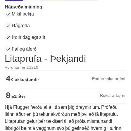
Hágæða málning
Mikil þekja
Hágæða
Þolir daglegt slit
Falleg áferð
Litaprufa - Þekjandi
Vörunúmer 13218
4
Endurmálunartími
Klukkustundir
8
Rekstrarfærni
m2/líter
Hjá Flügger færðu alla liti sem þig dreymir um. Prófaðu
litinn áður en þú tekur ákvörðun með því að fá litaprufu.
Litaprufan gefur þér tækifæri til að prófa mismunandi 
litbrigði beint á veggnum svo þú getir séð hvernig liturinn 