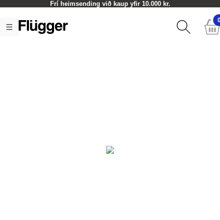
Frí heimsending við kaup yfir 10.000 kr.