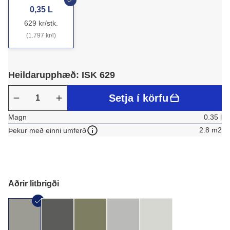
0,35 L
629 kr/stk.
(1.797 kr/l)
Heildarupphæð: ISK 629
Setja í körfu
Magn
0.35 l
2.8 m2
Þekur með einni umferð
Aðrir litbrigði