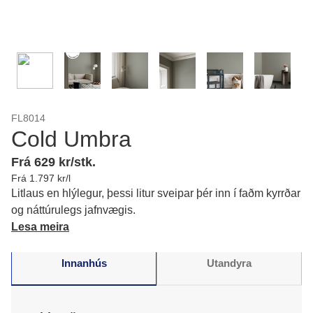
FL8014
Cold Umbra
Frá 629 kr/stk.
Frá 1.797 kr/l
Litlaus en hlýlegur, þessi litur sveipar þér inn í faðm kyrrðar
og náttúrulegs jafnvægis.
Lesa meira
Innanhús
Utandyra