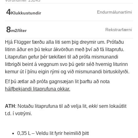
Vörunúmer 13243
4
Endurmálunartími
Klukkustundir
8
Rekstrarfærni
m2/líter
Hjá Flügger færðu alla liti sem þig dreymir um. Prófaðu
litinn áður en þú tekur ákvörðun með því að fá litaprufu.
Litaprufan gefur þér tækifæri til að prófa mismunandi 
litbrigði beint á veggnum svo þú getir séð hvernig liturinn 
kemur út í þínu eigin rými og við mismunandi birtuskilyrði. 
Ef þú ætlar að prófa gagnsæjan lit þarftu að nota 
hálfþekjandi litaprufuna okkar.
ATH
: Notaðu litaprufuna til að velja lit, 
ekki
 sem lokaútlit 
t.d. í votrými.
0,35 L – Veldu lit fyrir heimilið þitt