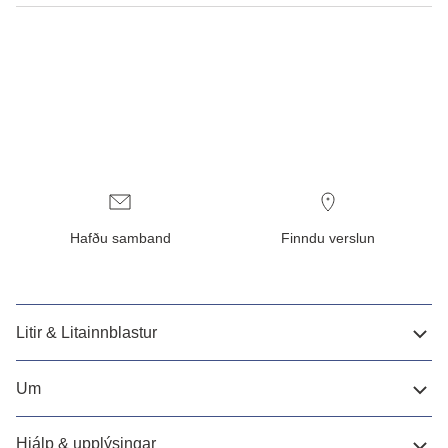
Hafðu samband
Finndu verslun
Litir & Litainnblastur
Um
Hjálp & upplýsingar