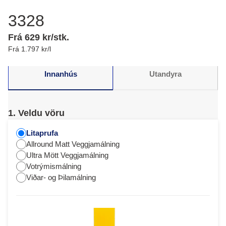
3328
Frá 629 kr/stk.
Frá 1.797 kr/l
Innanhús
Utandyra
1. Veldu vöru
Litaprufa
Allround Matt Veggjamálning
Ultra Mött Veggjamálning
Votrýmismálning
Viðar- og Þilamálning