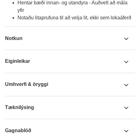
Hentar bæði innan- og utandyra - Auðvelt að mála
yfir
Notaðu litaprufuna til að velja lit, ekki sem lokaáferð
Notkun
Eiginleikar
Umhverfi & öryggi
Tæknilýsing
Gagnablöð