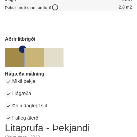
2.8 m2
Þekur með einni umferð
Aðrir litbrigði
Hágæða málning
Mikil þekja
Hágæða
Þolir daglegt slit
Falleg áferð
Litaprufa - Þekjandi