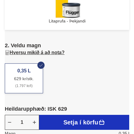
Litaprufa - Þekjandi
2. Veldu magn
Hversu mikið á að nota?
0,35 L
629 kr/stk.
(1.797 kr/l)
Heildarupphæð: ISK 629
Setja í körfu
Magn
0.35 l