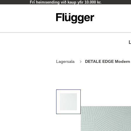
Frí heimsending við kaup yfir 10.000 kr.
L
Lagersala
DETALE EDGE Modern