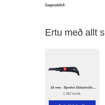
Gagnablöð
Ertu með allt 
18 mm - Sprehn Dúkahnífur
18mm
1.362 kr/stk.