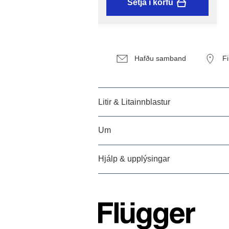
Setja í körfu
Hafðu samband
F
Litir & Litainnblastur
Um
Hjálp & upplýsingar