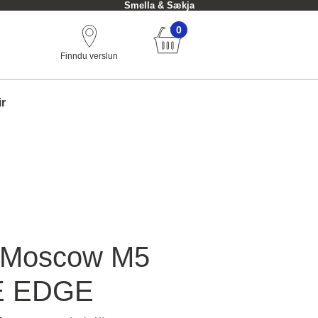
Smella & Sækja
0
Finndu verslun
ir
 Moscow M5
E EDGE