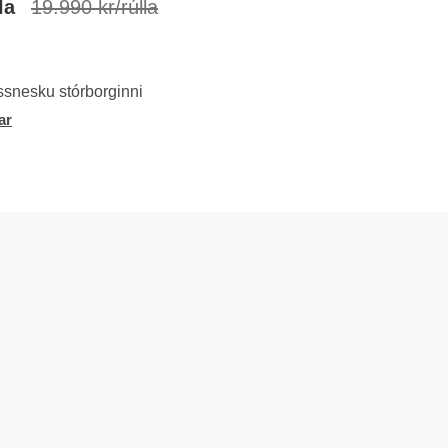
la
19.990 kr/rúlla
ússnesku stórborginni
ar