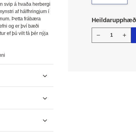
an svip á hvaða herbergi 
nstri af hálfhringjum í 
um. Þetta frábæra 
Heildarupphæð:
fni og er því bæði 
r ef þú vilt fá þér nýja 
nni