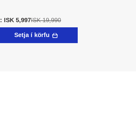
 ISK 5,997
ISK 19,990
Setja í körfu