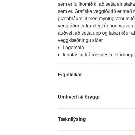
sem er fullkomið til að setja einstak
sem er. Grafíska veggfóðrið er með my
grænbláum lit með myntugrænum tón
veggfóður er framleitt úr non-woven e
auðvelt að setja upp og taka niður aftu
veggklæðningu síðar.
Lagersala
Innblástur frá rússnesku stórborgi
Eiginleikar
Umhverfi & öryggi
Tæknilýsing