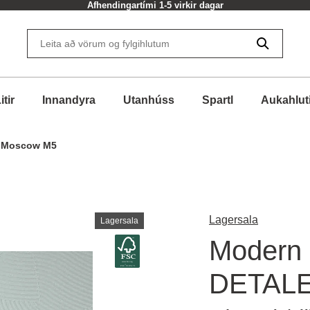
Afhendingartími 1-5 virkir dagar
itir
Innandyra
Utanhúss
Spartl
Aukahlut
 Moscow M5
Lagersala
Lagersala
Modern
DETAL