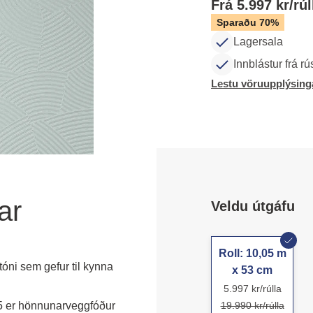
Frá 5.997 kr/rúl
Sparaðu 70%
Lagersala
Innblástur frá r
Lestu vöruupplýsing
ar
Veldu útgáfu
Roll: 10,05 m
óni sem gefur til kynna
x 53 cm
5.997 kr/rúlla
r hönnunarveggfóður 
19.990 kr/rúlla