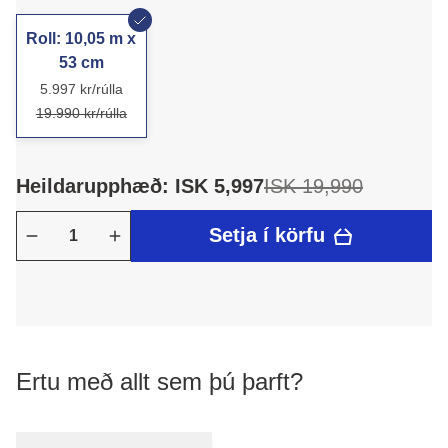
Roll: 10,05 m x
53 cm
5.997 kr/rúlla
19.990 kr/rúlla
Heildarupphæð: ISK 5,997
ISK 19,990
Setja í körfu
Ertu með allt sem þú þarft?