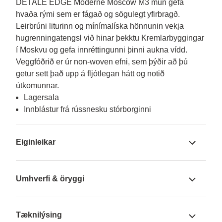
DETALE EDGE Moderne Moscow M3 mun gefa 
hvaða rými sem er fágað og sögulegt yfirbragð. 
Leirbrúni liturinn og mínímalíska hönnunin vekja 
hugrenningatengsl við hinar þekktu Kremlarbyggingar 
í Moskvu og gefa innréttingunni þinni aukna vídd. 
Veggfóðrið er úr non-woven efni, sem þýðir að þú 
getur sett það upp á fljótlegan hátt og notið 
útkomunnar.
Lagersala
Innblástur frá rússnesku stórborginni
Eiginleikar
Umhverfi & öryggi
Tæknilýsing