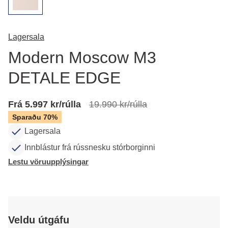
Lagersala
Modern Moscow M3
DETALE EDGE
Frá 5.997 kr/rúlla
19.990 kr/rúlla
Sparaðu 70%
Lagersala
Innblástur frá rússnesku stórborginni
Lestu vöruupplýsingar
Veldu útgáfu