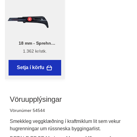
18 mm - Sprehn
Dúkahnífur 18mm
1.362 kr/stk.
Setja í körfu
Vöruupplýsingar
Vörunúmer 54544
Smekkleg veggklæðning í kraftmiklum lit sem vekur
hugrenningar um rússneska byggingarlist.