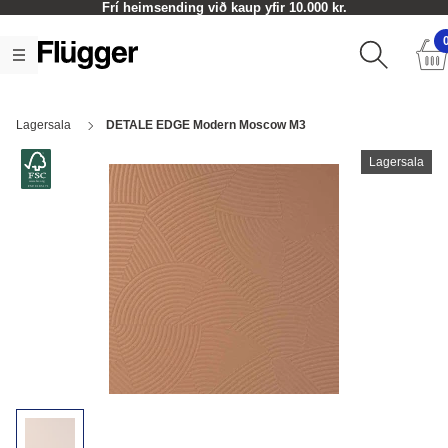
Frí heimsending við kaup yfir 10.000 kr.
Lagersala
DETALE EDGE Modern Moscow M3
Lagersala