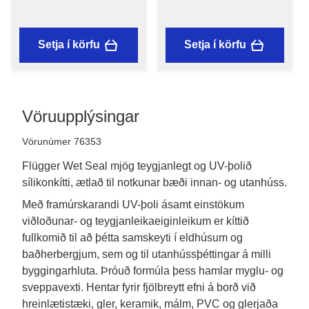
Setja í körfu
Setja í körfu
Vöruupplýsingar
Vörunúmer 76353
Flügger Wet Seal mjög teygjanlegt og UV-þolið
sílikonkítti, ætlað til notkunar bæði innan- og utanhúss.
Með framúrskarandi UV-þoli ásamt einstökum 
viðloðunar- og teygjanleikaeiginleikum er kít­t­ið 
fullkomið til að þétta samskeyti í eldhúsum og 
baðherbergjum, sem og til utanhússþéttingar á milli 
byggingarhluta. Þróuð formúla þess hamlar myglu- og 
sveppavexti. Hentar fyrir fjölbreytt efni á borð við 
hreinlætistæki, gler, keramik, málm, PVC og glerjaða 