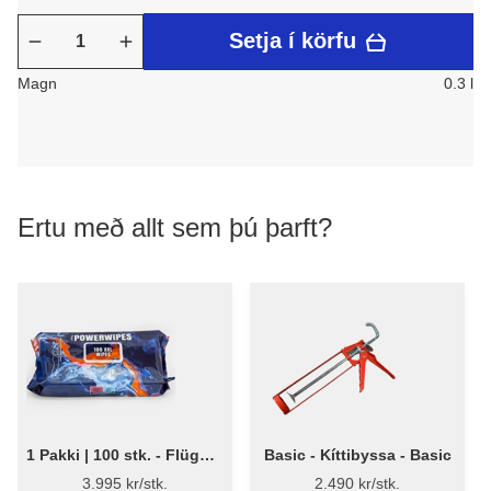
Setja í körfu
Magn
0.3 l
Ertu með allt sem þú þarft?
1 Pakki | 100 stk. - Flügger
Basic - Kíttibyssa - Basic
PowerWipes - 100 stk.
3.995 kr/stk.
2.490 kr/stk.