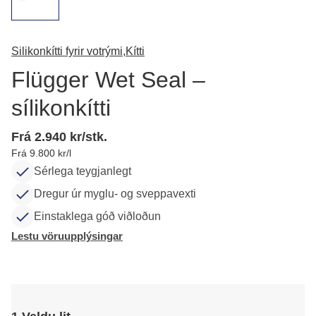
Silikonkítti fyrir votrými,
Kítti
Flügger Wet Seal –
sílikonkítti
Frá 2.940 kr/stk.
Frá 9.800 kr/l
Sérlega teygjanlegt
Dregur úr myglu- og sveppavexti
Einstaklega góð viðloðun
Lestu vöruupplýsingar