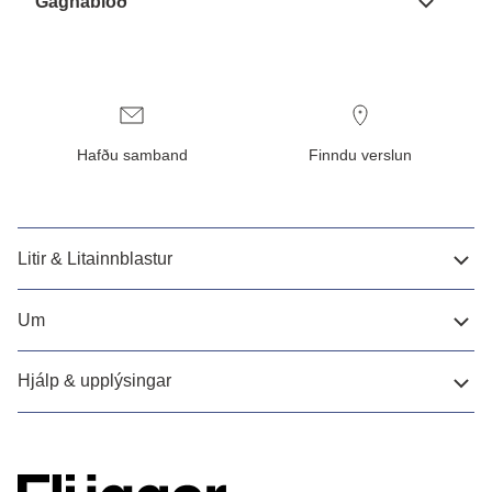
Gagnablöð
Hafðu samband
Finndu verslun
Litir & Litainnblastur
Um
Hjálp & upplýsingar