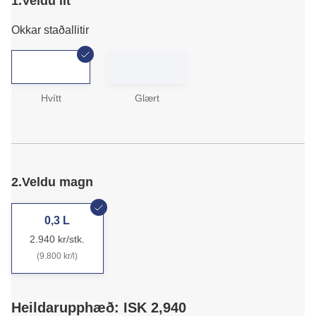
1.
Veldu lit
Okkar staðallitir
Hvítt
Glært
2.
Veldu magn
0,3 L
2.940 kr/stk.
(9.800 kr/l)
Heildarupphæð: ISK 2,940