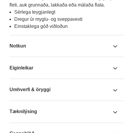
fleti, auk grunnaða, lakkaða eða málaða flata.
Sérlega teygjanlegt
Dregur úr myglu- og sveppavexti
Einstaklega góð viðloðun
Notkun
Eiginleikar
Umhverfi & öryggi
Tæknilýsing