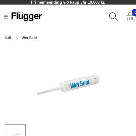
Frí heimsending við kaup yfir 10.000 kr.
Kítti
Wet Seal