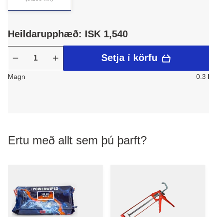
Heildarupphæð: ISK 1,540
Setja í körfu
Magn
0.3 l
Ertu með allt sem þú þarft?