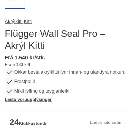
Akrýlkítti,
Kítti
Flügger Wall Seal Pro –
Akrýl Kítti
Frá 1.540 kr/stk.
Frá 5.133 kr/l
Okkar besta akrýlkíttii fyrir innan- og utandyra notkun.
Frostþolið
Mikil fylling og teygjanleiki
Lestu vöruupplýsingar
24
Endurmálunartími
Klukkustundir