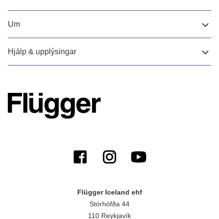
Um
Hjálp & upplýsingar
Flügger Iceland ehf
Stórhöfða 44
110 Reykjavík