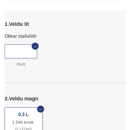
1.
Veldu lit
Okkar staðallitir
Hvítt
2.
Veldu magn
0,3 L
1.540 kr/stk.
(5.133 kr/l)