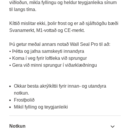
viðloðun, mikla fyllingu og heldur teygjanleika sínum 
til langs tíma.

Kíttið mislitar ekki, þolir frost og er að sjálfsögðu bæði 
Svanamerkt, M1-vottað og CE-merkt.

Þú getur meðal annars notað Wall Seal Pro til að:

• Þétta og jafna samskeyti innandyra

• Koma í veg fyrir loftleka við sprungur

• Gera við minni sprungur í viðarklæðningu

Okkar besta akrýlkíttii fyrir innan- og utandyra
notkun.
Frostþolið
Mikil fylling og teygjanleiki
Notkun