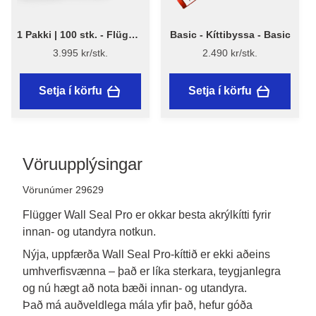
1 Pakki | 100 stk. - Flügger
Basic - Kíttibyssa - Basic
PowerWipes - 100 stk.
3.995 kr/stk.
2.490 kr/stk.
Setja í körfu
Setja í körfu
Vöruupplýsingar
Vörunúmer 29629
Flügger Wall Seal Pro er okkar besta akrýlkítti fyrir
innan- og utandyra notkun.
Nýja, uppfærða Wall Seal Pro-kíttið er ekki aðeins 
umhverfisvænna – það er líka sterkara, teygjanlegra 
og nú hægt að nota bæði innan- og utandyra.

Það má auðveldlega mála yfir það, hefur góða 