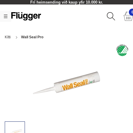
Frí heimsending við kaup yfir 10.000 kr.
Kítti
Wall Seal Pro