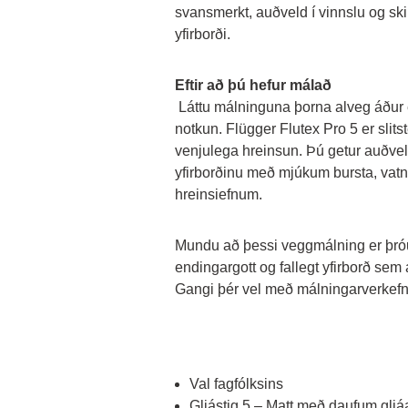
svansmerkt, auðveld í vinnslu og skila
yfirborði.
Eftir að þú hefur málað
 Láttu málninguna þorna alveg áður en yfirborðið er tekið í 
notkun. Flügger Flutex Pro 5 er slits
venjulega hreinsun. Þú getur auðvel
yfirborðinu með mjúkum bursta, vat
hreinsiefnum.
Mundu að þessi veggmálning er þróuð
endingargott og fallegt yfirborð sem 
Gangi þér vel með málningarverkefn
Val fagfólksins
Gljástig 5 – Matt með daufum gljá