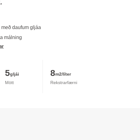
.
tt með daufum gljáa
da málning
ar
5
8
gljái
m2/líter
Mött
Rekstrarfærni