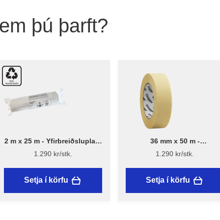
sem þú þarft?
2 m x 25 m - Yfirbreiðsluplast
36 mm x 50 m -
13 µ - Endurunnið plast
Málningarlímband - Flügge
1.290 kr/stk.
1.290 kr/stk.
Setja í körfu
Setja í körfu