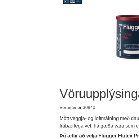
Vöruupplýsing
Vörunúmer 30840
Mött veggja- og loftmálning með dau
frábærlega vel, há gæða vara sem e
Þú ættir að velja Flügger Flutex Pr