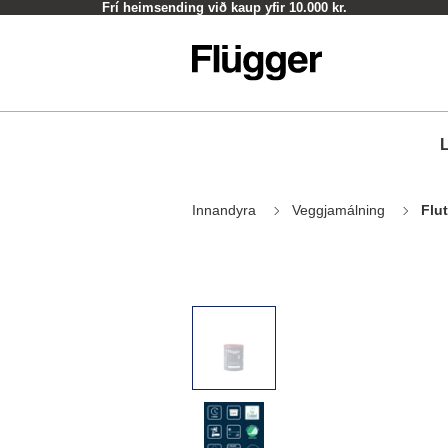
Frí heimsending við kaup yfir 10.000 kr.
L
Innandyra
Veggjamálning
Flu