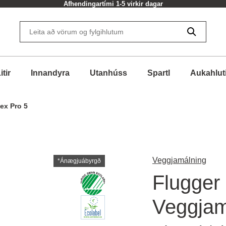
Afhendingartími 1-5 virkir dagar
itir
Innandyra
Utanhúss
Spartl
Aukahlut
tex Pro 5
Veggjamálning
*Ánægjuábyrgð
Flugger
Veggjam