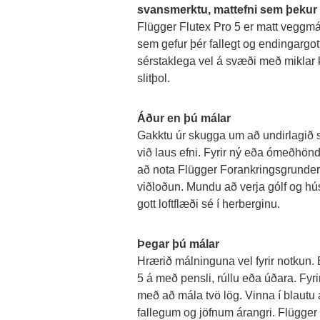
svansmerktu, mattefni sem þekur 
Flügger Flutex Pro 5 er matt veggm
sem gefur þér fallegt og endingargott
sérstaklega vel á svæði með miklar k
slitþol.
Áður en þú málar
Gakktu úr skugga um að undirlagið sé 
við laus efni. Fyrir ný eða ómeðhönd
að nota Flügger Forankringsgrunder t
viðloðun. Mundu að verja gólf og hús
gott loftflæði sé í herberginu.
Þegar þú málar
Hrærið málninguna vel fyrir notkun. 
5 á með pensli, rúllu eða úðara. Fyri
með að mála tvö lög. Vinna í blautu á 
fallegum og jöfnum árangri. Flügger 