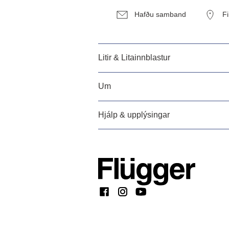
Hafðu samband
F
Litir & Litainnblastur
Um
Hjálp & upplýsingar