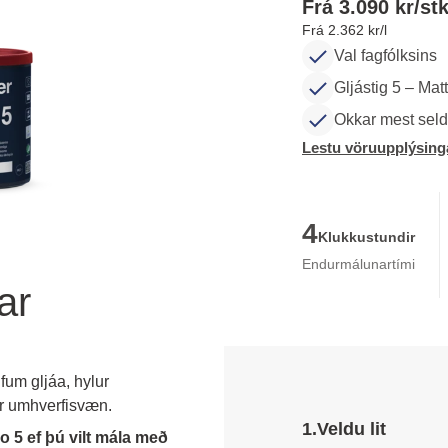
Frá 3.090 kr/stk
Frá 2.362 kr/l
Val fagfólksins
Gljástig 5 – Ma
Okkar mest sel
Lestu vöruupplýsing
4
Klukkustundir
Endurmálunartími
ar
fum gljáa, hylur
r umhverfisvæn.
1.
Veldu lit
o 5 ef þú vilt mála með 