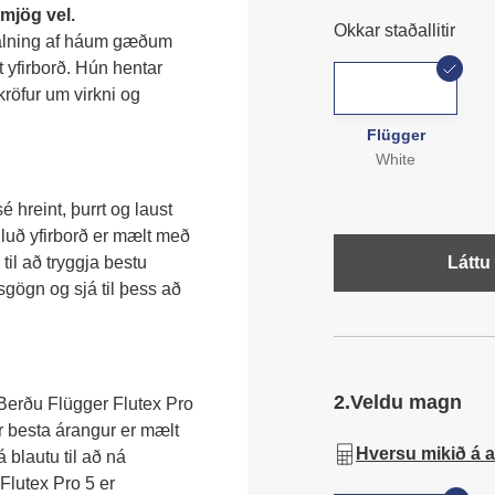
mjög vel.
Okkar staðallitir
álning af háum gæðum 
 yfirborð. Hún hentar 
röfur um virkni og 
Flügger
White
hreint, þurrt og laust 
luð yfirborð er mælt með 
il að tryggja bestu 
Láttu
gögn og sjá til þess að 
2.
Veldu magn
Berðu Flügger Flutex Pro 
r besta árangur er mælt 
Hversu mikið á 
blautu til að ná 
Flutex Pro 5 er 