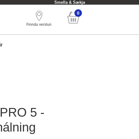
Smella & Sækja
0
Finndu verslun
ir
 PRO 5 -
álning