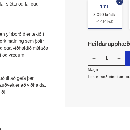
r sléttu og fallegu 
0,7 L
3.090 kr/stk.
(4.414 kr/l)
terk málning sem þolir 
Heildarupphæð:
dlega viðhaldið málaða 
ni og vægum 
Magn
Þekur með einni umfer
 til að gefa þér 
auðvelt er að viðhalda. 
ið!
a