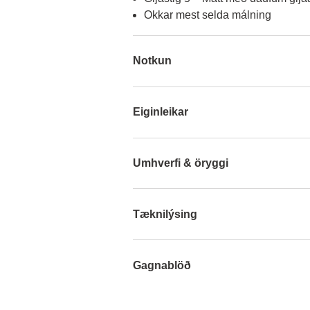
Okkar mest selda málning
Notkun
Eiginleikar
Umhverfi & öryggi
Tæknilýsing
Gagnablöð