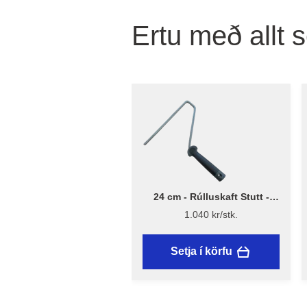
Ertu með allt 
24 cm - Rúlluskaft Stutt -
Flügger
1.040 kr/stk.
Setja í körfu