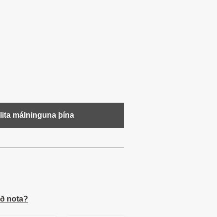
 lita málninguna þína
að nota?