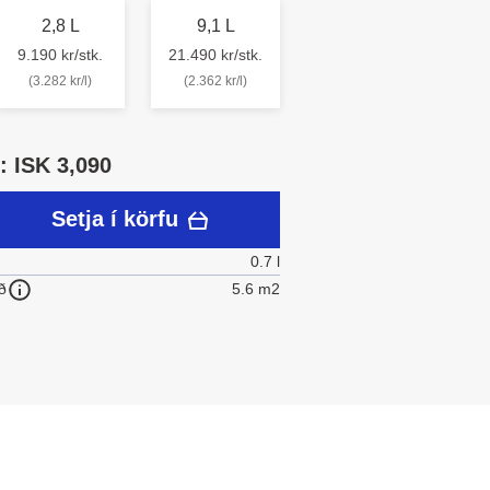
2,8 L
9,1 L
9.190 kr/stk.
21.490 kr/stk.
(3.282 kr/l)
(2.362 kr/l)
 ISK 3,090
Setja í körfu
0.7 l
5.6 m2
ð