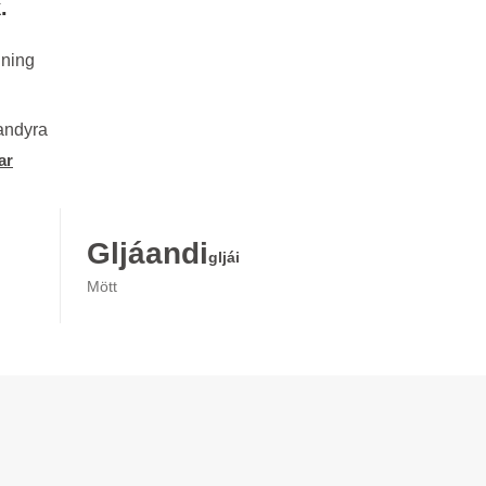
.
lning
nandyra
ar
Gljáandi
gljái
Mött