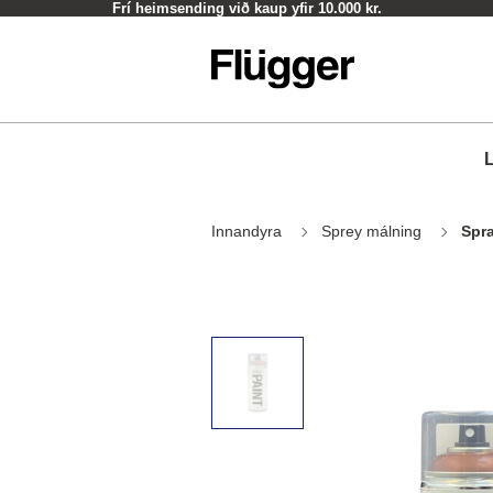
Frí heimsending við kaup yfir 10.000 kr.
L
Innandyra
Sprey málning
Spr