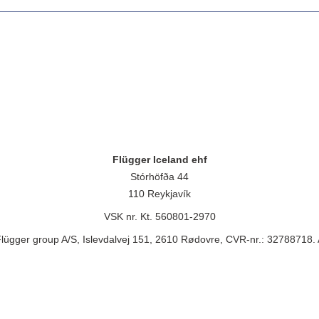
Flügger Iceland ehf
Stórhöfða 44
110 Reykjavík
VSK nr. Kt. 560801-2970
lügger group A/S, Islevdalvej 151, 2610 Rødovre, CVR-nr.: 32788718. 