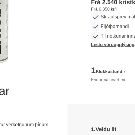
Frá 2.540 kr/stk
Frá 6.350 kr/l
Skrautsprey má
Fljótþornandi
Til notkunar in
Lestu vöruupplýsing
1
Klukkustundir
Endurmálunartími
ar
fur verkefnunum þínum 
1.
Veldu lit