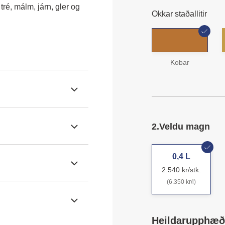
é, málm, járn, gler og 
Okkar staðallitir
Kobar
2.
Veldu magn
0,4 L
2.540 kr/stk.
(6.350 kr/l)
Heildarupphæð: