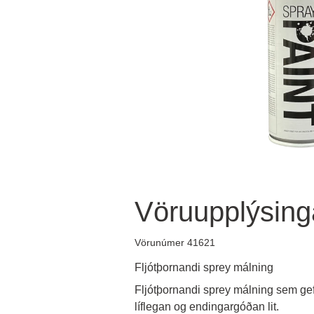
Vöruupplýsing
Vörunúmer 41621
Fljótþornandi sprey málning
Fljótþornandi sprey málning sem ge
líflegan og endingargóðan lit. 
