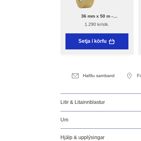
36 mm x 50 m -
Málningarlímband - Flügger
1.290 kr/stk.
Setja í körfu
Hafðu samband
F
Litir & Litainnblastur
Um
Hjálp & upplýsingar