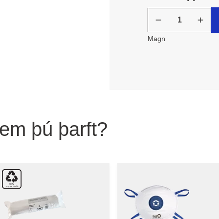
Magn
sem þú þarft?