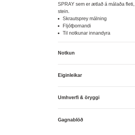
SPRAY sem er ætlað á málaða fleti, tr
Skrautsprey málning
Fljótþornandi
Til notkunar innandyra
Notkun
Eiginleikar
Umhverfi & öryggi
Gagnablöð