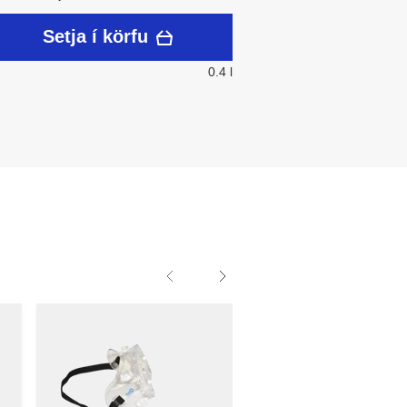
Setja í körfu
0.4 l