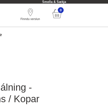
Smella & Sækja
0
Finndu verslun
ir
álning -
s / Kopar