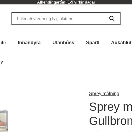
Afhendingartími 1-5 virkir dagar
itir
Innandyra
Utanhúss
Spartl
Aukahlut
ay
Sprey málning
Sprey m
Gullbron