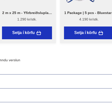
2 m x 25 m - Yfirbreiðsluplast
1 Package | 5 pcs - Bluestar
13 µ - Endurunnið plast
Einnota rykgrímur með ventl
1.290 kr/stk.
4.190 kr/stk.
Setja í körfu
Setja í körfu
inndu verslun