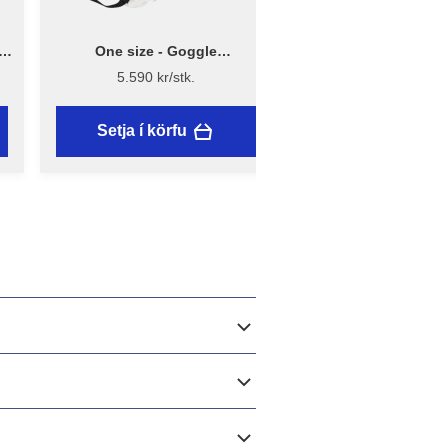
 -
One size - Goggle
XL - Bluestar - Ei
i
öryggisgleraugu - Bluestar
málningargall
5.590 kr/stk.
4.390 kr/stk.
Setja í körfu
Setja í körfu