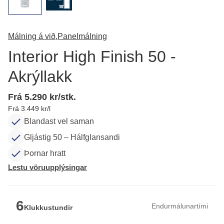
Málning á við,
Panelmálning
Interior High Finish 50 -
Akrýllakk
Frá 5.290 kr/stk.
Frá 3.449 kr/l
Blandast vel saman
Gljástig 50 – Hálfglansandi
Þornar hratt
Lestu vöruupplýsingar
6
Endurmálunartími
Klukkustundir