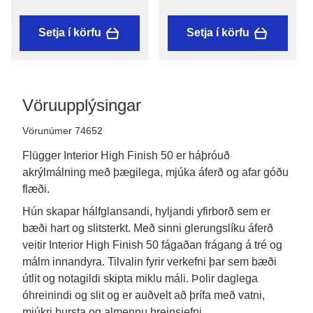
Setja í körfu
Setja í körfu
Vöruupplýsingar
Vörunúmer 74652
Flügger Interior High Finish 50 er háþróuð
akrýlmálning með þægilega, mjúka áferð og afar góðu
flæði.
Hún skapar hálfglansandi, hyljandi yfirborð sem er 
bæði hart og slitsterkt. Með sinni glerungslíku áferð 
veitir Interior High Finish 50 fágaðan frágang á tré og 
málm innandyra. Tilvalin fyrir verkefni þar sem bæði 
útlit og notagildi skipta miklu máli. Þolir daglega 
óhreinindi og slit og er auðvelt að þrífa með vatni, 
mjúkri bursta og almennu hreinsiefni.
