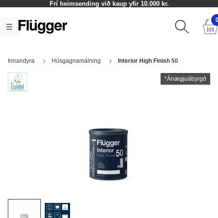
Frí heimsending við kaup yfir 10.000 kr.
Innandyra
Húsgagnamálning
Interior High Finish 50
*Ánægjuábyrgð