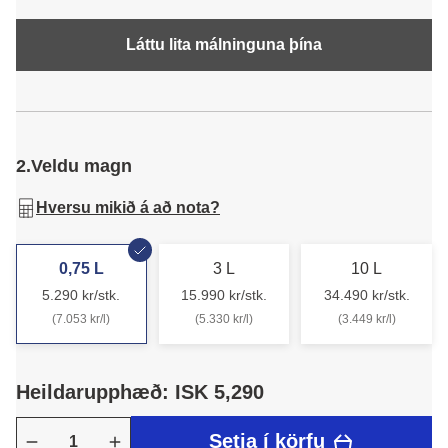
Láttu lita málninguna þína
2.
Veldu magn
Hversu mikið á að nota?
0,75 L
3 L
10 L
5.290 kr/stk.
15.990 kr/stk.
34.490 kr/stk.
(7.053 kr/l)
(5.330 kr/l)
(3.449 kr/l)
Heildarupphæð: ISK 5,290
Setja í körfu