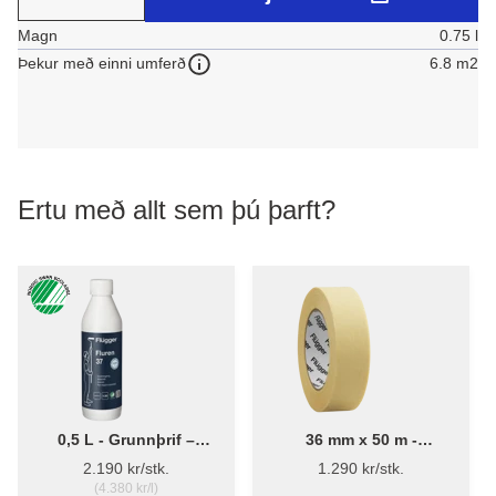
Magn
0.75 l
6.8 m2
Þekur með einni umferð
Ertu með allt sem þú þarft?
0,5 L - Grunnþrif –
36 mm x 50 m -
Flügger Fluren 37
Málningarlímband -
2.190 kr/stk.
1.290 kr/stk.
Flügger
(4.380 kr/l)