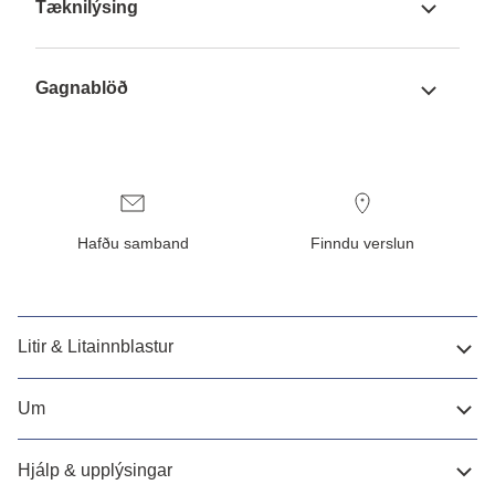
Tæknilýsing
Gagnablöð
Hafðu samband
Finndu verslun
Litir & Litainnblastur
Um
Hjálp & upplýsingar