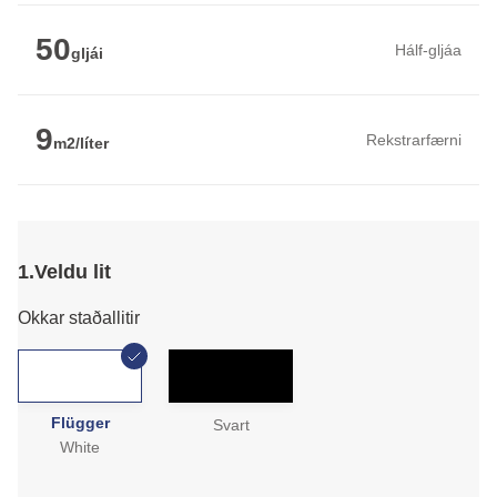
50
Hálf-gljáa
gljái
9
Rekstrarfærni
m2/líter
1.
Veldu lit
Okkar staðallitir
Flügger
Svart
White