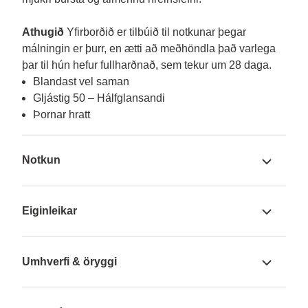
Athugið
 Yfirborðið er tilbúið til notkunar þegar 
málningin er þurr, en ætti að meðhöndla það varlega 
Blandast vel saman
Gljástig 50 – Hálfglansandi
Þornar hratt
Notkun
Eiginleikar
Umhverfi & öryggi